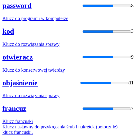
password
8
Klucz
do programu w komputerze
kod
3
Klucz
do rozwiązania sprawy
otwieracz
9
Klucz
do konserwowej twierdzy
objaśnienie
11
Klucz
do rozwiązania sprawy
francuz
7
Klucz
francuski
Klucz
nastawny do przykręcania śrub i nakrętek (potocznie)
klucz
francuski.