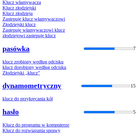
Klucz
włamywacza
Klucz
złodziejski
Klucz
złodzieja
Zastępuje
klucz
włamywaczowi
Złodziejski
klucz
Zastępuje włamywaczowi
klucz
złodziejowi zastępuje
klucz
pasówka
7
klucz
zrobiony według odcisku
klucz
dorobiony według odcisku
Złodziejski „
klucz
”
dynamometryczny
15
klucz
do przykręcania kół
hasło
5
Klucz
do programu w komputerze
Klucz
do rozwiązania sprawy