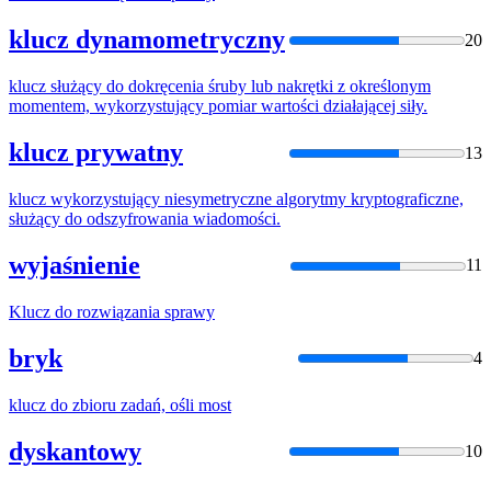
klucz dynamometryczny
20
klucz
służący do dokręcenia śruby lub nakrętki z określonym
momentem, wykorzystujący pomiar wartości działającej siły.
klucz prywatny
13
klucz
wykorzystujący niesymetryczne algorytmy kryptograficzne,
służący do odszyfrowania wiadomości.
wyjaśnienie
11
Klucz
do rozwiązania sprawy
bryk
4
klucz
do zbioru zadań, ośli most
dyskantowy
10