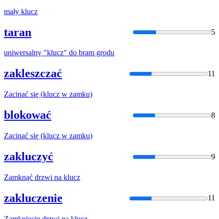
mały
klucz
taran
5
uniwersalny "
klucz
" do bram grodu
zakleszczać
11
Zacinać się (
klucz
w zamku)
blokować
8
Zacinać się (
klucz
w zamku)
zakluczyć
9
Zamknąć drzwi na
klucz
zakluczenie
11
Zamknięcie drzwi na
klucz