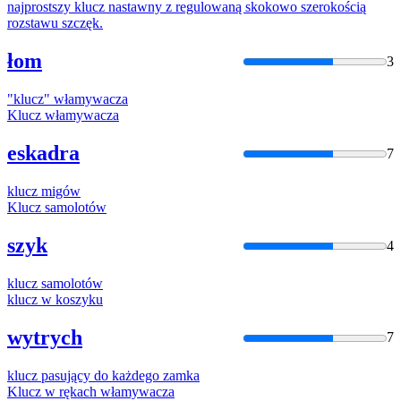
najprostszy
klucz
nastawny z regulowaną skokowo szerokością
rozstawu szczęk.
łom
3
"
klucz
" włamywacza
Klucz
włamywacza
eskadra
7
klucz
migów
Klucz
samolotów
szyk
4
klucz
samolotów
klucz
w koszyku
wytrych
7
klucz
pasujący do każdego zamka
Klucz
w rękach włamywacza