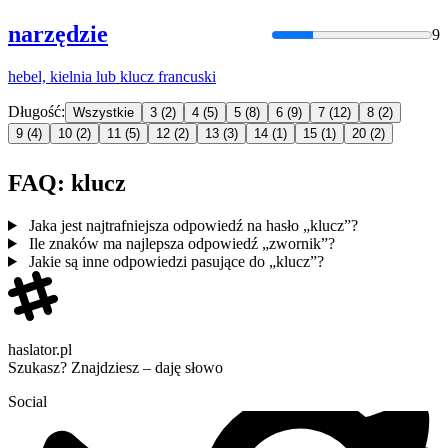
narzędzie
9
hebel, kielnia lub
klucz
francuski
Długość:
Wszystkie
3
(2)
4
(5)
5
(8)
6
(9)
7
(12)
8
(2)
9
(4)
10
(2)
11
(5)
12
(2)
13
(3)
14
(1)
15
(1)
20
(2)
FAQ: klucz
Jaka jest najtrafniejsza odpowiedź na hasło „klucz”?
Ile znaków ma najlepsza odpowiedź „zwornik”?
Jakie są inne odpowiedzi pasujące do „klucz”?
haslator.pl
Szukasz? Znajdziesz – daję słowo
Social