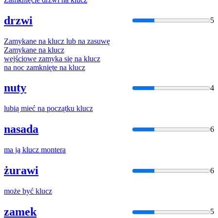
drzwi
5
Zamykane na
klucz
lub na zasuwę
Zamykane na
klucz
wejściowe zamyka się na
klucz
na noc zamknięte na
klucz
nuty
4
lubią mieć na początku
klucz
nasada
6
ma ją
klucz
montera
żurawi
6
może być
klucz
zamek
5