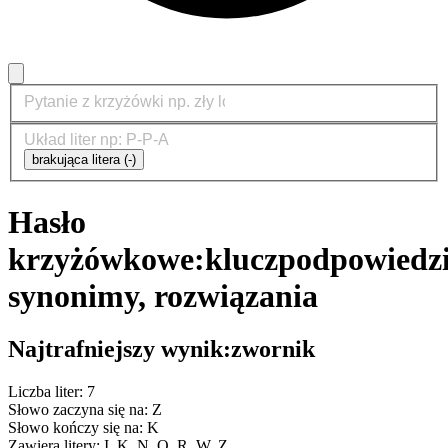
brakująca litera (-)
Hasło
krzyżówkowe:
klucz
podpowiedzi
synonimy, rozwiązania
Najtrafniejszy wynik:
zwornik
Liczba liter: 7
Słowo zaczyna się na: Z
Słowo kończy się na: K
Zawiera litery: I, K, N, O, R, W, Z