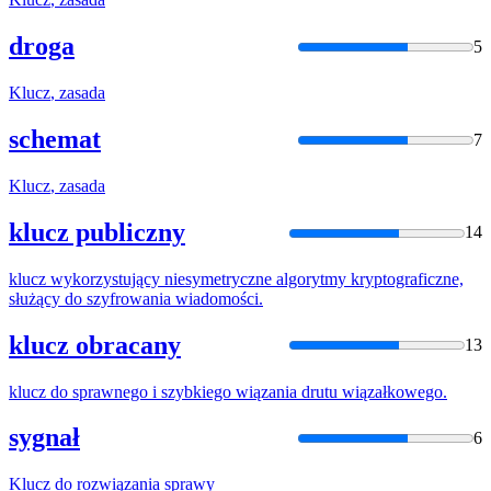
droga
5
Klucz
, zasada
schemat
7
Klucz
, zasada
klucz publiczny
14
klucz
wykorzystujący niesymetryczne algorytmy kryptograficzne,
służący do szyfrowania wiadomości.
klucz obracany
13
klucz
do sprawnego i szybkiego wiązania drutu wiązałkowego.
sygnał
6
Klucz
do rozwiązania sprawy