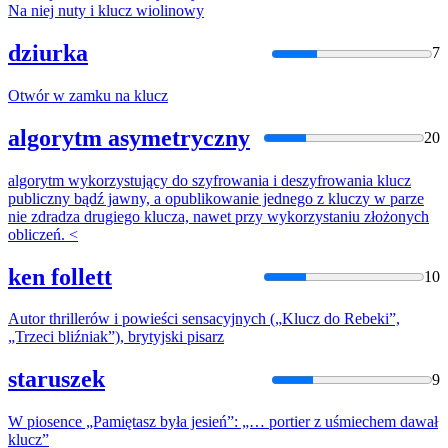
Na niej nuty i
klucz
wiolinowy
dziurka
7
Otwór w zamku na
klucz
algorytm asymetryczny
20
algorytm wykorzystujący do szyfrowania i deszyfrowania
klucz
publiczny bądź jawny, a opublikowanie jednego z
klucz
y w parze
nie zdradza drugiego
klucz
a, nawet przy wykorzystaniu złożonych
obliczeń. <
ken follett
10
Autor thrillerów i powieści sensacyjnych („
Klucz
do Rebeki”,
„Trzeci bliźniak”), brytyjski pisarz
staruszek
9
W piosence „Pamiętasz była jesień”: „… portier z uśmiechem dawał
klucz
”