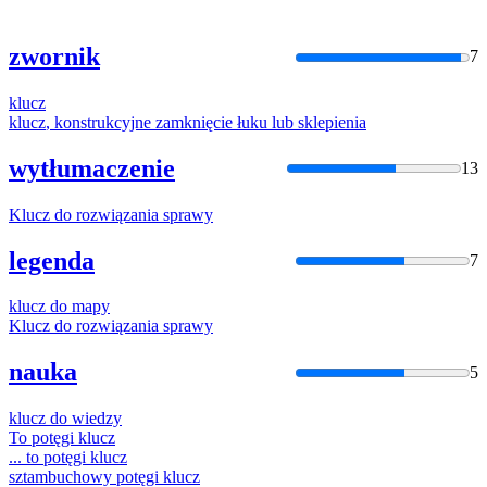
zwornik
7
klucz
klucz
, konstrukcyjne zamknięcie łuku lub sklepienia
wytłumaczenie
13
Klucz
do rozwiązania sprawy
legenda
7
klucz
do mapy
Klucz
do rozwiązania sprawy
nauka
5
klucz
do wiedzy
To potęgi
klucz
... to potęgi
klucz
sztambuchowy potęgi
klucz