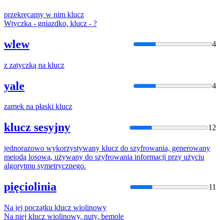
przekręcamy w nim
klucz
Wtyczka - gniazdko,
klucz
- ?
wlew
4
z zatyczką na
klucz
yale
4
zamek na płaski
klucz
klucz sesyjny
12
jednorazowo wykorzystywany
klucz
do szyfrowania, generowany
metodą losową, używany do szyfrowania informacji przy użyciu
algorytmu symetrycznego.
pięciolinia
11
Na jej początku
klucz
wiolinowy
Na niej
klucz
wiolinowy, nuty, bemole