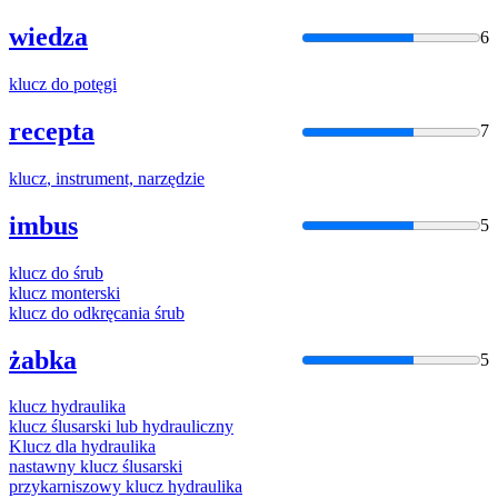
wiedza
6
klucz
do potęgi
recepta
7
klucz
, instrument, narzędzie
imbus
5
klucz
do śrub
klucz
monterski
klucz
do odkręcania śrub
żabka
5
klucz
hydraulika
klucz
ślusarski lub hydrauliczny
Klucz
dla hydraulika
nastawny
klucz
ślusarski
przykarniszowy
klucz
hydraulika