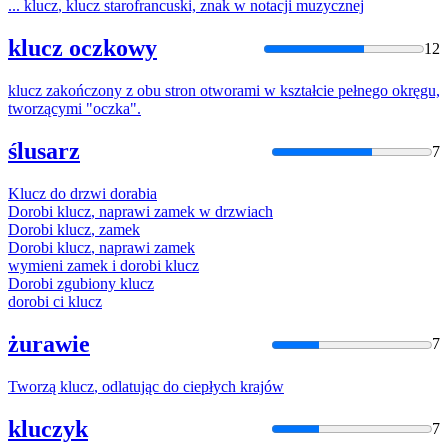
...
klucz
,
klucz
starofrancuski, znak w notacji muzycznej
klucz oczkowy
12
klucz
zakończony z obu stron otworami w kształcie pełnego okręgu,
tworzącymi "oczka".
ślusarz
7
Klucz
do drzwi dorabia
Dorobi
klucz
, naprawi zamek w drzwiach
Dorobi
klucz
, zamek
Dorobi
klucz
, naprawi zamek
wymieni zamek i dorobi
klucz
Dorobi zgubiony
klucz
dorobi ci
klucz
żurawie
7
Tworzą
klucz
, odlatując do ciepłych krajów
kluczyk
7