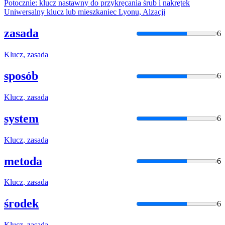
Potocznie:
klucz
nastawny do przykręcania śrub i nakrętek
Uniwersalny
klucz
lub mieszkaniec Lyonu, Alzacji
zasada
6
Klucz
, zasada
sposób
6
Klucz
, zasada
system
6
Klucz
, zasada
metoda
6
Klucz
, zasada
środek
6
Klucz
, zasada