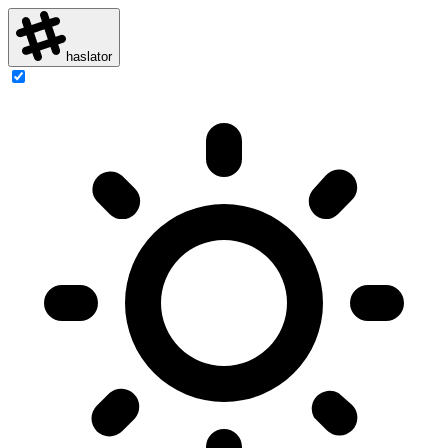
haslator