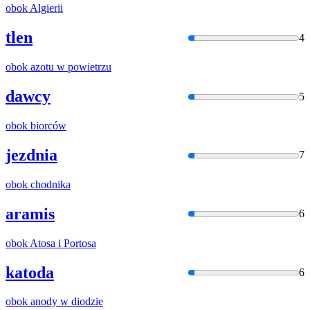
obok
Algierii
tlen
4
obok
azotu w powietrzu
dawcy
5
obok
biorców
jezdnia
7
obok
chodnika
aramis
6
obok
Atosa
i
Portosa
katoda
6
obok
anody w diodzie