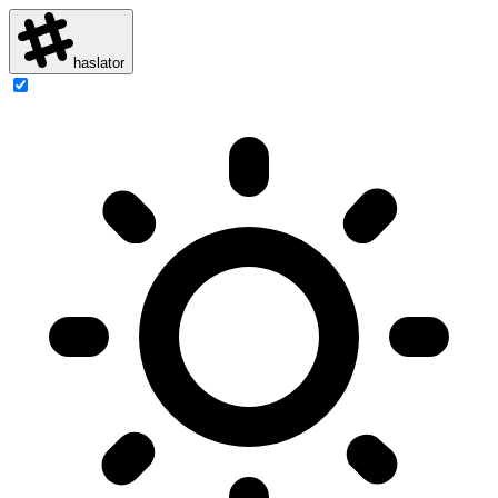
haslator