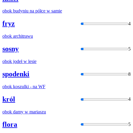
obok
budyniu na półce w samie
fryz
4
obok
architrawu
sosny
5
obok
jodeł w lesie
spodenki
8
obok
koszulki - na WF
król
4
obok
damy w mariaszu
flora
5