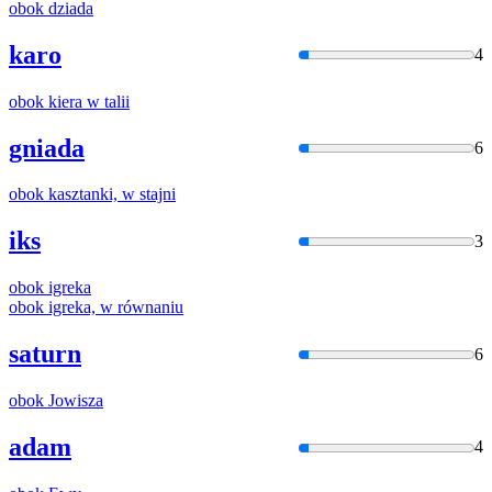
obok
dziada
karo
4
obok
kiera w talii
gniada
6
obok
kasztanki, w stajni
iks
3
obok
igreka
obok
igreka, w równaniu
saturn
6
obok
Jowisza
adam
4