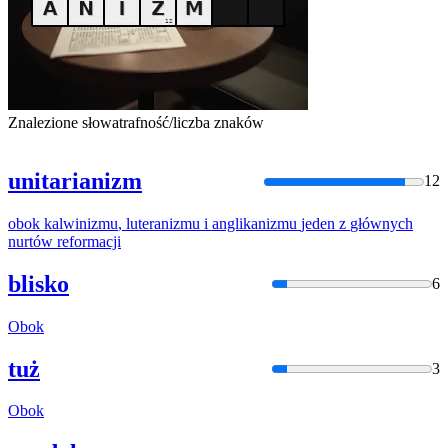
Znalezione słowa
trafność/liczba znaków
unitarianizm
12
obok
kalwinizmu
,
luteranizmu
i
anglikanizmu
jeden
z
głównych
nurtów
reformacji
blisko
6
Obok
tuż
3
Obok