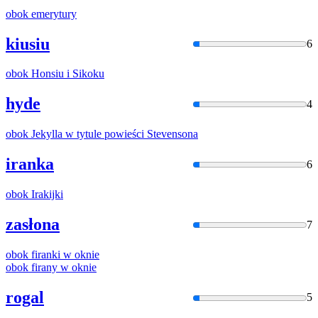
obok
emerytury
kiusiu
6
obok
Honsiu
i
Sikoku
hyde
4
obok
Jekylla w tytule powieści Stevensona
iranka
6
obok
Irakijki
zasłona
7
obok
firanki w oknie
obok
firany w oknie
rogal
5