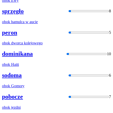
obok
Ewy
sprzęgło
8
obok
hamulca w aucie
peron
5
obok
dworca kolejowego
dominikana
10
obok
Haiti
sodoma
6
obok
Gomory
pobocze
7
obok
jezdni