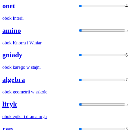
onet
4
obok
Interii
amino
5
obok
Knorra
i
Winiar
gniady
6
obok
karego w stajni
algebra
7
obok
geometrii w szkole
liryk
5
obok
epika
i
dramaturga
rap
3