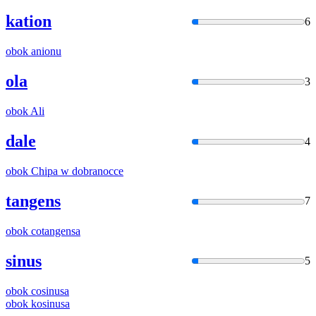
kation
6
obok
anionu
ola
3
obok
Ali
dale
4
obok
Chipa w dobranocce
tangens
7
obok
cotangensa
sinus
5
obok
cosinusa
obok
kosinusa