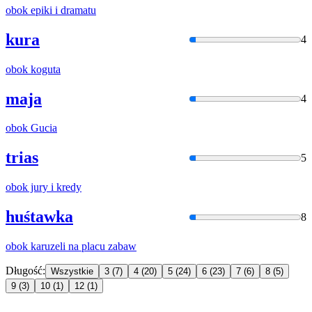
obok
epiki
i
dramatu
kura
4
obok
koguta
maja
4
obok
Gucia
trias
5
obok
jury
i
kredy
huśtawka
8
obok
karuzeli na placu zabaw
Długość:
Wszystkie
3
(7)
4
(20)
5
(24)
6
(23)
7
(6)
8
(5)
9
(3)
10
(1)
12
(1)