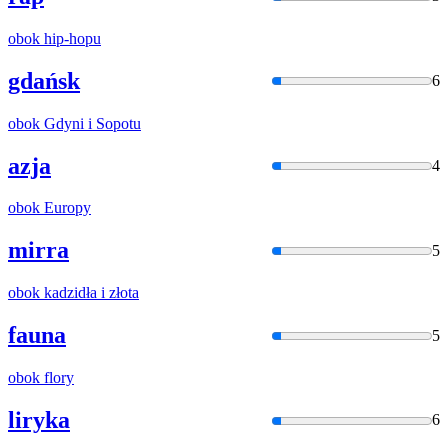
obok
hip-hopu
gdańsk
6
obok
Gdyni
i
Sopotu
azja
4
obok
Europy
mirra
5
obok
kadzidła
i
złota
fauna
5
obok
flory
liryka
6