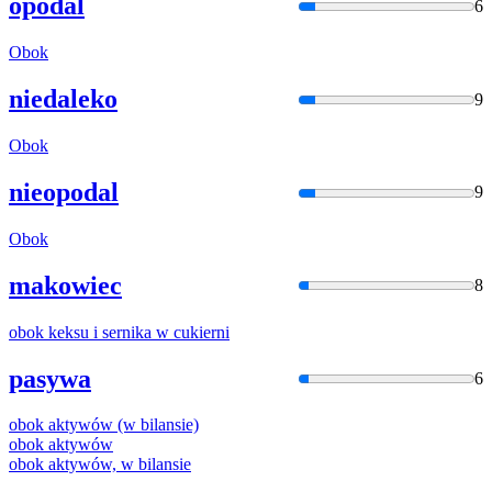
opodal
6
Obok
niedaleko
9
Obok
nieopodal
9
Obok
makowiec
8
obok
keksu
i
sernika w cukierni
pasywa
6
obok
aktywów (w bilansie)
obok
aktywów
obok
aktywów, w bilansie