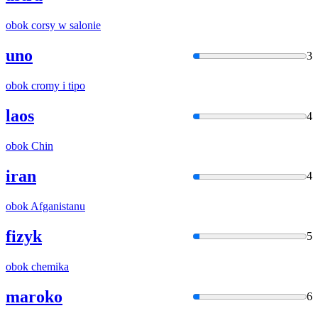
obok
corsy w salonie
uno
3
obok
cromy
i
tipo
laos
4
obok
Chin
iran
4
obok
Afganistanu
fizyk
5
obok
chemika
maroko
6