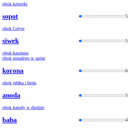
obok
kajzerki
sopot
5
obok
Gdyni
siwek
5
obok
kasztana
obok
gniadego w stajni
korona
6
obok
jabłka
i
berła
anoda
5
obok
katody w diodzie
baba
4