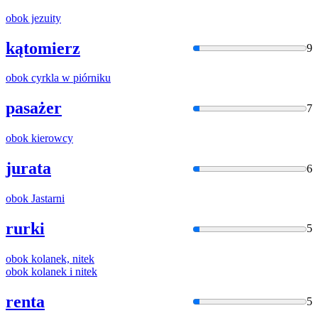
obok
jezuity
kątomierz
9
obok
cyrkla w piórniku
pasażer
7
obok
kierowcy
jurata
6
obok
Jastarni
rurki
5
obok
kolanek, nitek
obok
kolanek
i
nitek
renta
5