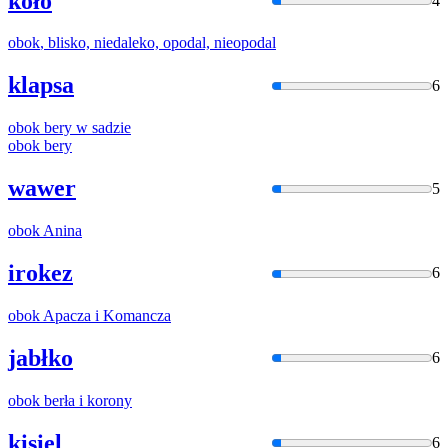
koło
4
obok
, blisko, niedaleko, opodal, nieopodal
klapsa
6
obok
bery w sadzie
obok
bery
wawer
5
obok
Anina
irokez
6
obok
Apacza
i
Komancza
jabłko
6
obok
berła
i
korony
kisiel
6