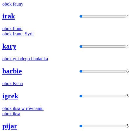
obok
fauny
irak
4
obok
Iranu
obok
Iranu, Syrii
kary
4
obok
gniadego
i
bułanka
barbie
6
obok
Kena
igrek
5
obok
iksa w równaniu
obok
iksa
pijar
5