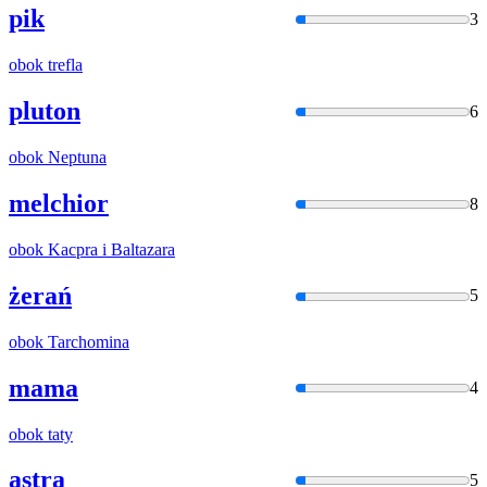
pik
3
obok
trefla
pluton
6
obok
Neptuna
melchior
8
obok
Kacpra
i
Baltazara
żerań
5
obok
Tarchomina
mama
4
obok
taty
astra
5