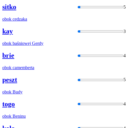
sitko
5
obok
cedzaka
kay
3
obok
baśniowej Gerdy
brie
4
obok
camemberta
peszt
5
obok
Budy
togo
4
obok
Beninu