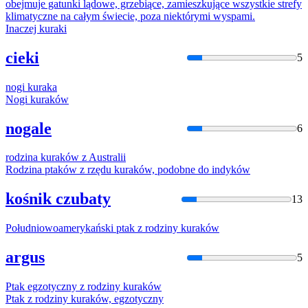
obejmuje gatunki lądowe, grzebiące, zamieszkujące wszystkie strefy
klimatyczne na całym świecie, poza niektórymi wyspami.
Inaczej
kurak
i
cieki
5
nogi
kurak
a
Nogi
kurak
ów
nogale
6
rodzina
kurak
ów z Australii
Rodzina ptaków z rzędu
kurak
ów, podobne do indyków
kośnik czubaty
13
Południowoamerykański ptak z rodziny
kurak
ów
argus
5
Ptak egzotyczny z rodziny
kurak
ów
Ptak z rodziny
kurak
ów, egzotyczny