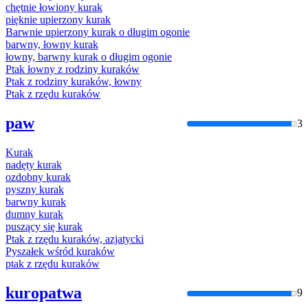
chętnie łowiony
kurak
pięknie upierzony
kurak
Barwnie upierzony
kurak
o długim ogonie
barwny, łowny
kurak
łowny, barwny
kurak
o długim ogonie
Ptak łowny z rodziny
kurak
ów
Ptak z rodziny
kurak
ów, łowny
Ptak z rzędu
kurak
ów
paw
3
Kurak
nadęty
kurak
ozdobny
kurak
pyszny
kurak
barwny
kurak
dumny
kurak
puszący się
kurak
Ptak z rzędu
kurak
ów, azjatycki
Pyszałek wśród
kurak
ów
ptak z rzędu
kurak
ów
kuropatwa
9