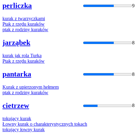
perliczka
9
kurak
z twarzyczkami
Ptak z rzędu
kurak
ów
ptak z rodziny
kurak
ów
jarząbek
8
kurak
jak rola Turka
Ptak z rzędu
kurak
ów
pantarka
8
Kurak
z upierzonym hełmem
ptak z rodziny
kurak
ów
cietrzew
8
tokujący
kurak
Łowny
kurak
o charakterystycznych tokach
tokujący łowny
kurak