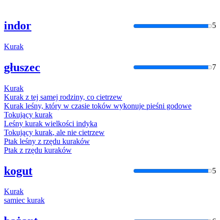
indor
5
Kurak
głuszec
7
Kurak
Kurak
z tej samej rodziny, co cietrzew
Kurak
leśny, który w czasie toków wykonuje pieśni godowe
Tokujący
kurak
Leśny
kurak
wielkości indyka
Tokujący
kurak
, ale nie cietrzew
Ptak leśny z rzędu
kurak
ów
Ptak z rzędu
kurak
ów
kogut
5
Kurak
samiec
kurak