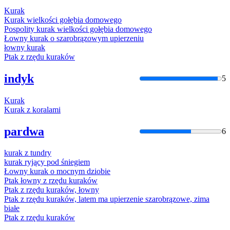
Kurak
Kurak
wielkości gołębia domowego
Pospolity
kurak
wielkości gołębia domowego
Łowny
kurak
o szarobrązowym upierzeniu
łowny
kurak
Ptak z rzędu
kurak
ów
indyk
5
Kurak
Kurak
z koralami
pardwa
6
kurak
z tundry
kurak
ryjący pod śniegiem
Łowny
kurak
o mocnym dziobie
Ptak łowny z rzędu
kurak
ów
Ptak z rzędu
kurak
ów, łowny
Ptak z rzędu
kurak
ów, latem ma upierzenie szarobrązowe, zima
białe
Ptak z rzędu
kurak
ów