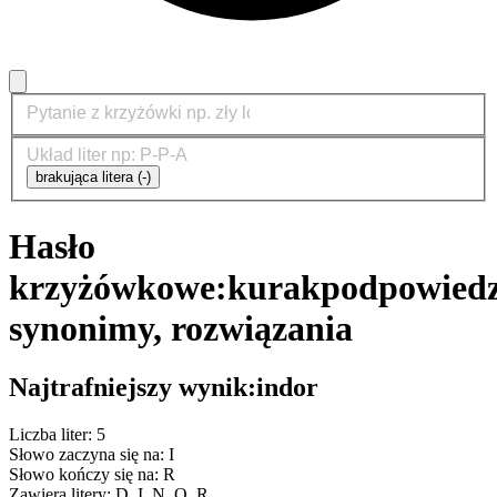
brakująca litera (-)
Hasło
krzyżówkowe:
kurak
podpowiedz
synonimy, rozwiązania
Najtrafniejszy wynik:
indor
Liczba liter: 5
Słowo zaczyna się na: I
Słowo kończy się na: R
Zawiera litery: D, I, N, O, R