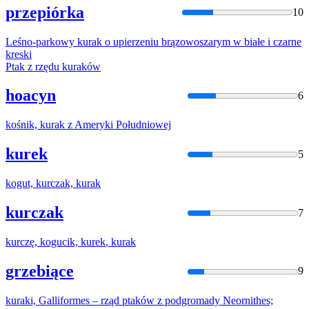
przepiórka
10
Leśno-parkowy
kurak
o upierzeniu brązowoszarym w białe i czarne
kreski
Ptak z rzędu
kurak
ów
hoacyn
6
kośnik,
kurak
z Ameryki Południowej
kurek
5
kogut, kurczak,
kurak
kurczak
7
kurczę, kogucik,
kurek
,
kurak
grzebiące
9
kurak
i, Galliformes – rząd ptaków z podgromady Neornithes;