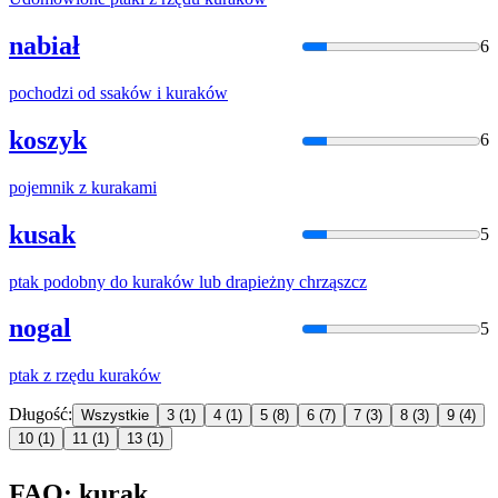
nabiał
6
pochodzi od ssaków i
kurak
ów
koszyk
6
pojemnik z
kurak
ami
kusak
5
ptak podobny do
kurak
ów lub drapieżny chrząszcz
nogal
5
ptak z rzędu
kurak
ów
Długość:
Wszystkie
3
(1)
4
(1)
5
(8)
6
(7)
7
(3)
8
(3)
9
(4)
10
(1)
11
(1)
13
(1)
FAQ: kurak