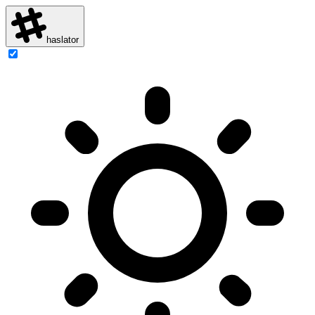
haslator