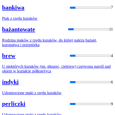
bankiwa
7
Ptak z rzędu
kurak
ów
bażantowate
11
Rodzina ptaków z rzędu
kurak
ów, do której należą bażant,
kuropatwa i przepiórka
brew
4
U niektórych
kurak
ów (np. głuszec, cietrzew) czerwona narośl nad
okiem w kształcie półksiężyca
indyki
6
Udomowione ptaki z rzędu
kurak
ów
perliczki
9
Udomowione ptaki z rzędu
kurak
ów