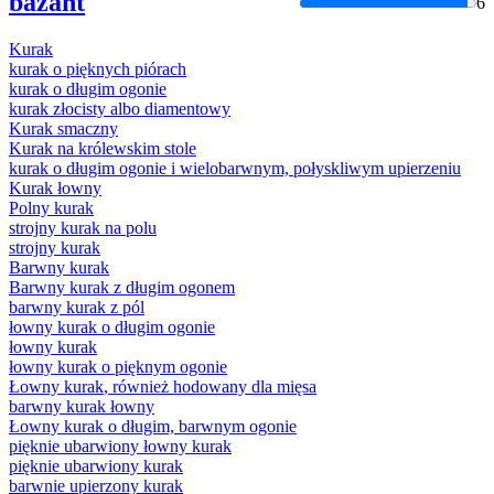
bażant
6
Kurak
kurak
o pięknych piórach
kurak
o długim ogonie
kurak
złocisty albo diamentowy
Kurak
smaczny
Kurak
na królewskim stole
kurak
o długim ogonie i wielobarwnym, połyskliwym upierzeniu
Kurak
łowny
Polny
kurak
strojny
kurak
na polu
strojny
kurak
Barwny
kurak
Barwny
kurak
z długim ogonem
barwny
kurak
z pól
łowny
kurak
o długim ogonie
łowny
kurak
łowny
kurak
o pięknym ogonie
Łowny
kurak
, również hodowany dla mięsa
barwny
kurak
łowny
Łowny
kurak
o długim, barwnym ogonie
pięknie ubarwiony łowny
kurak
pięknie ubarwiony
kurak
barwnie upierzony
kurak