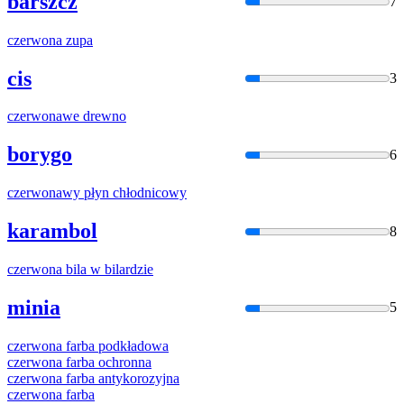
barszcz
7
czerwona
zupa
cis
3
czerwona
we drewno
borygo
6
czerwona
wy płyn chłodnicowy
karambol
8
czerwona
bila w bilardzie
minia
5
czerwona
farba podkładowa
czerwona
farba ochronna
czerwona
farba antykorozyjna
czerwona
farba