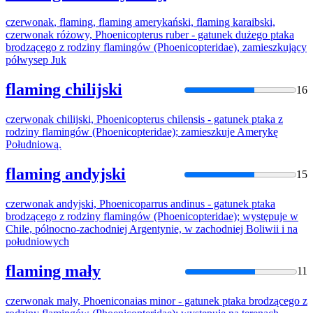
czerwonak
, flaming, flaming amerykański, flaming karaibski,
czerwonak
różowy, Phoenicopterus ruber - gatunek dużego ptaka
brodzącego z rodziny flamingów (Phoenicopteridae), zamieszkujący
półwysep Juk
flaming chilijski
16
czerwonak
chilijski, Phoenicopterus chilensis - gatunek ptaka z
rodziny flamingów (Phoenicopteridae); zamieszkuje Amerykę
Południową.
flaming andyjski
15
czerwonak
andyjski, Phoenicoparrus andinus - gatunek ptaka
brodzącego z rodziny flamingów (Phoenicopteridae); występuje w
Chile, północno-zachodniej Argentynie, w zachodniej Boliwii i na
południowych
flaming mały
11
czerwonak
mały, Phoeniconaias minor - gatunek ptaka brodzącego z