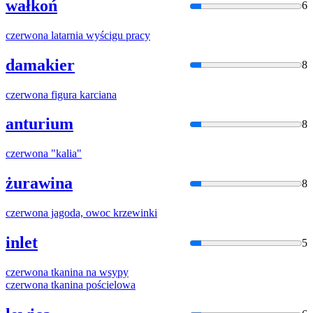
wałkoń
6
czerwona
latarnia wyścigu pracy
damakier
8
czerwona
figura karciana
anturium
8
czerwona
"kalia"
żurawina
8
czerwona
jagoda, owoc krzewinki
inlet
5
czerwona
tkanina na wsypy
czerwona
tkanina pościelowa