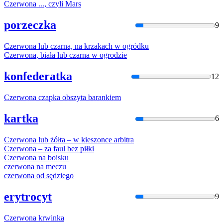
Czerwona
..., czyli Mars
porzeczka
9
Czerwona
lub czarna, na krzakach w ogródku
Czerwona
, biała lub czarna w ogrodzie
konfederatka
12
Czerwona
czapka obszyta barankiem
kartka
6
Czerwona
lub żółta – w kieszonce arbitra
Czerwona
– za faul bez piłki
Czerwona
na boisku
czerwona
na meczu
czerwona
od sędziego
erytrocyt
9
Czerwona
krwinka