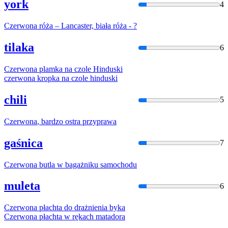
york
4
Czerwona
róża – Lancaster, biała róża - ?
tilaka
6
Czerwona
plamka na czole Hinduski
czerwona
kropka na czole hinduski
chili
5
Czerwona
, bardzo ostra przyprawa
gaśnica
7
Czerwona
butla w bagażniku samochodu
muleta
6
Czerwona
płachta do drażnienia byka
Czerwona
płachta w rękach matadora