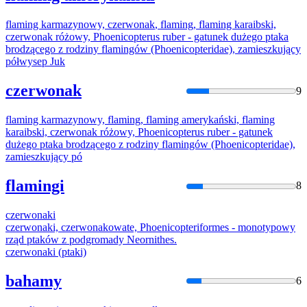
flaming karmazynowy,
czerwonak
, flaming, flaming karaibski,
czerwonak
różowy, Phoenicopterus ruber - gatunek dużego ptaka
brodzącego z rodziny flamingów (Phoenicopteridae), zamieszkujący
półwysep Juk
czerwonak
9
flaming karmazynowy, flaming, flaming amerykański, flaming
karaibski,
czerwonak
różowy, Phoenicopterus ruber - gatunek
dużego ptaka brodzącego z rodziny flamingów (Phoenicopteridae),
zamieszkujący pó
flamingi
8
czerwonak
i
czerwonak
i,
czerwonak
owate, Phoenicopteriformes - monotypowy
rząd ptaków z podgromady Neornithes.
czerwonak
i (ptaki)
bahamy
6