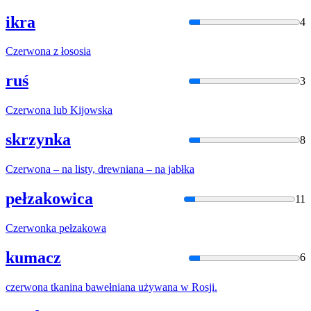
ikra
4
Czerwona
z łososia
ruś
3
Czerwona
lub Kijowska
skrzynka
8
Czerwona
– na listy, drewniana – na jabłka
pełzakowica
11
Czerwonka
pełzakowa
kumacz
6
czerwona
tkanina bawełniana używana w Rosji.