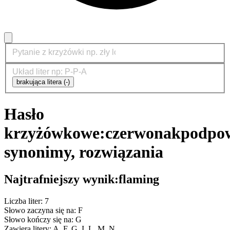
brakująca litera (-)
Hasło
krzyżówkowe:
czerwonak
podpow
synonimy, rozwiązania
Najtrafniejszy wynik:
flaming
Liczba liter: 7
Słowo zaczyna się na: F
Słowo kończy się na: G
Zawiera litery: A, F, G, I, L, M, N