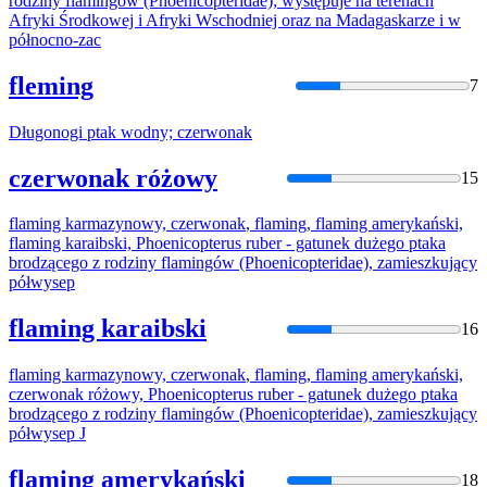
rodziny flamingów (Phoenicopteridae); występuje na terenach
Afryki Środkowej i Afryki Wschodniej oraz na Madagaskarze i w
północno-zac
fleming
7
Długonogi ptak wodny;
czerwonak
czerwonak różowy
15
flaming karmazynowy,
czerwonak
, flaming, flaming amerykański,
flaming karaibski, Phoenicopterus ruber - gatunek dużego ptaka
brodzącego z rodziny flamingów (Phoenicopteridae), zamieszkujący
półwysep
flaming karaibski
16
flaming karmazynowy,
czerwonak
, flaming, flaming amerykański,
czerwonak
różowy, Phoenicopterus ruber - gatunek dużego ptaka
brodzącego z rodziny flamingów (Phoenicopteridae), zamieszkujący
półwysep J
flaming amerykański
18