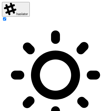
haslator