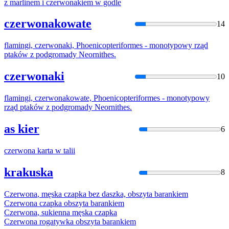
z marlinem i
czerwonak
iem w godle
czerwonakowate
14
flamingi,
czerwonak
i, Phoenicopteriformes - monotypowy rząd
ptaków z podgromady Neornithes.
czerwonaki
10
flamingi,
czerwonak
owate, Phoenicopteriformes - monotypowy
rząd ptaków z podgromady Neornithes.
as kier
6
czerwona
karta w talii
krakuska
8
Czerwona
, męska czapka bez daszka, obszyta barankiem
Czerwona
czapka obszyta barankiem
Czerwona
, sukienna męska czapka
Czerwona
rogatywka obszyta barankiem