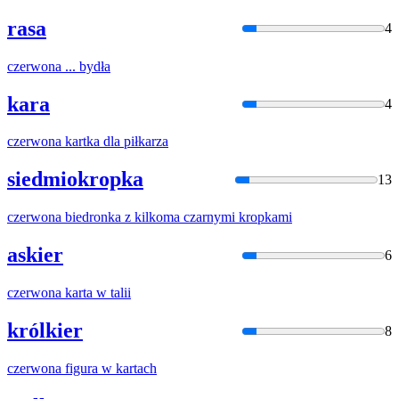
rasa
4
czerwona
... bydła
kara
4
czerwona
kartka dla piłkarza
siedmiokropka
13
czerwona
biedronka z kilkoma czarnymi kropkami
askier
6
czerwona
karta w talii
królkier
8
czerwona
figura w kartach