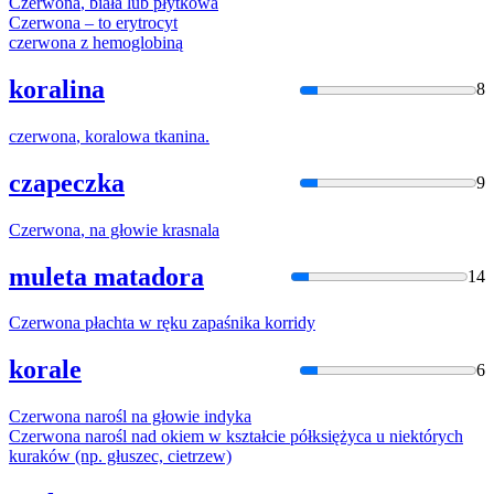
Czerwona
, biała lub płytkowa
Czerwona
– to erytrocyt
czerwona
z hemoglobiną
koralina
8
czerwona
, koralowa tkanina.
czapeczka
9
Czerwona
, na głowie krasnala
muleta matadora
14
Czerwona
płachta w ręku zapaśnika korridy
korale
6
Czerwona
narośl na głowie indyka
Czerwona
narośl nad okiem w kształcie półksiężyca u niektórych
kuraków (np. głuszec, cietrzew)