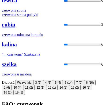
lewica
6
czerwona
strona
czerwona
strona polityki
rubin
5
czerwona
odmiana korundu
kalina
6
"...
czerwona
" Szukszyna
szelka
6
czerwona
u maklera
Długość:
Wszystkie
3
(2)
4
(6)
5
(4)
6
(14)
7
(9)
8
(10)
9
(6)
10
(4)
11
(2)
12
(1)
13
(1)
14
(2)
15
(2)
16
(2)
18
(2)
19
(1)
FAQ: czerwonak