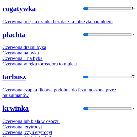
rogatywka
9
Czerwona
, męska czapka bez daszka, obszyta barankiem
płachta
7
Czerwona
drażni byka
Czerwona
na byka
Czerwona
– na byka
Czerwona
w ręku torreadora to muleta
tarbusz
7
Czerwona
czapka filcowa podobna do fezu, noszona przez
muzułmanów
krwinka
7
Czerwona
lub biała w osoczu
Czerwona
; erytrocyt
Czerwona
, czyli erytrocyt