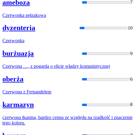
ameboza
7
Czerwonka
pełzakowa
dyzenteria
10
Czerwonka
burżuazja
9
Czerwona
…, z pogardą o elicie władzy komunistycznej
oberża
6
Czerwona
z Fernandelem
karmazyn
8
czerwona
tkanina, bardzo cenna ze względu na rzadkość i znaczenie
tego koloru.