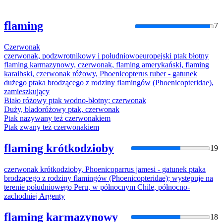
flaming
7
Czerwonak
czerwonak
, podzwrotnikowy i południowoeuropejski ptak błotny
flaming karmazynowy,
czerwonak
, flaming amerykański, flaming
karaibski,
czerwonak
różowy, Phoenicopterus ruber - gatunek
dużego ptaka brodzącego z rodziny flamingów (Phoenicopteridae),
zamieszkujący
Biało różowy ptak wodno-błotny;
czerwonak
Duży, bladoróżowy ptak,
czerwonak
Ptak nazywany też
czerwonak
iem
Ptak zwany też
czerwonak
iem
flaming krótkodzioby
19
czerwonak
krótkodzioby, Phoenicoparrus jamesi - gatunek ptaka
brodzącego z rodziny flamingów (Phoenicopteridae); występuje na
terenie południowego Peru, w północnym Chile, północno-
zachodniej Argenty
flaming karmazynowy
18