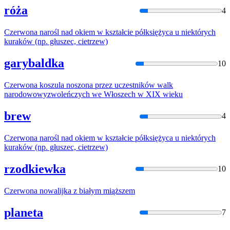
róża
4
Czerwona
narośl nad okiem w kształcie półksiężyca u niektórych
kuraków (np. głuszec, cietrzew)
garybaldka
10
Czerwona
koszula noszona przez uczestników walk
narodowowyzwoleńczych we Włoszech w XIX wieku
brew
4
Czerwona
narośl nad okiem w kształcie półksiężyca u niektórych
kuraków (np. głuszec, cietrzew)
rzodkiewka
10
Czerwona
nowalijka z białym miąższem
planeta
7