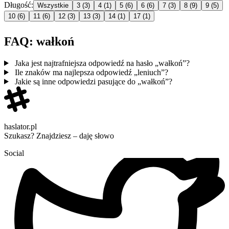
Długość:
Wszystkie
3
(3)
4
(1)
5
(6)
6
(6)
7
(3)
8
(9)
9
(5)
10
(6)
11
(6)
12
(3)
13
(3)
14
(1)
17
(1)
FAQ: wałkoń
Jaka jest najtrafniejsza odpowiedź na hasło „wałkoń”?
Ile znaków ma najlepsza odpowiedź „leniuch”?
Jakie są inne odpowiedzi pasujące do „wałkoń”?
haslator.pl
Szukasz? Znajdziesz – daję słowo
Social