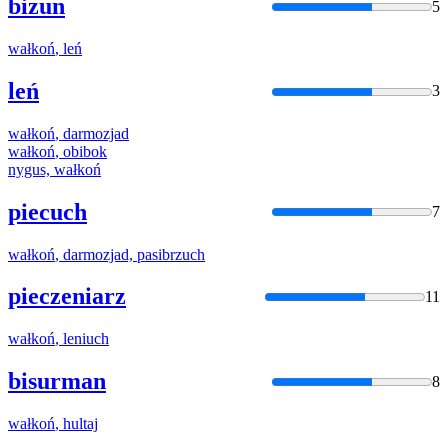
bizun
5
wałkoń
, leń
leń
3
wałkoń
, darmozjad
wałkoń
, obibok
nygus,
wałkoń
piecuch
7
wałkoń
, darmozjad, pasibrzuch
pieczeniarz
11
wałkoń
, leniuch
bisurman
8
wałkoń
, hultaj