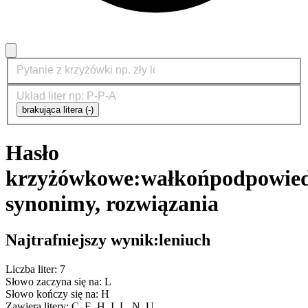
brakująca litera (-)
Hasło
krzyżówkowe:
wałkoń
podpowied
synonimy, rozwiązania
Najtrafniejszy wynik:
leniuch
Liczba liter: 7
Słowo zaczyna się na: L
Słowo kończy się na: H
Zawiera litery: C, E, H, I, L, N, U