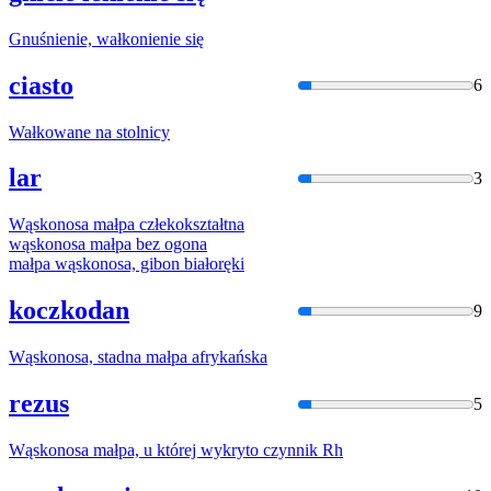
Gnuśnienie,
wałkon
ienie się
ciasto
6
Wałkow
ane na stolnicy
lar
3
Wąskon
osa małpa człekokształtna
wąskon
osa małpa bez ogona
małpa
wąskon
osa, gibon białoręki
koczkodan
9
Wąskon
osa, stadna małpa afrykańska
rezus
5
Wąskon
osa małpa, u której wykryto czynnik Rh