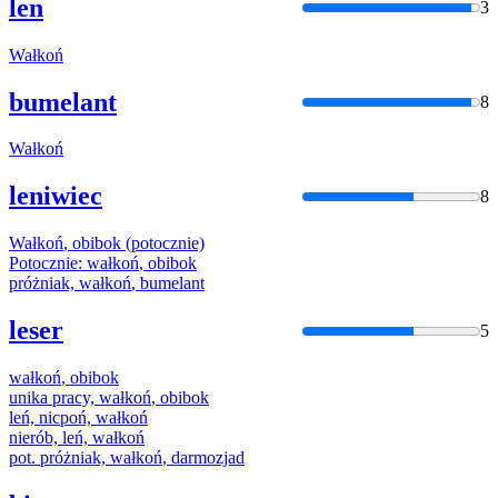
len
3
Wałkoń
bumelant
8
Wałkoń
leniwiec
8
Wałkoń
, obibok (potocznie)
Potocznie:
wałkoń
, obibok
próżniak,
wałkoń
, bumelant
leser
5
wałkoń
, obibok
unika pracy,
wałkoń
, obibok
leń, nicpoń,
wałkoń
nierób, leń,
wałkoń
pot. próżniak,
wałkoń
, darmozjad