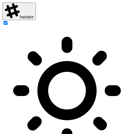
haslator