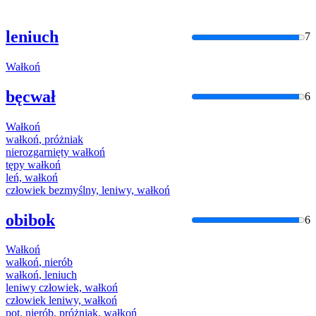
leniuch
7
Wałkoń
bęcwał
6
Wałkoń
wałkoń
, próżniak
nierozgarnięty
wałkoń
tępy
wałkoń
leń,
wałkoń
człowiek bezmyślny, leniwy,
wałkoń
obibok
6
Wałkoń
wałkoń
, nierób
wałkoń
, leniuch
leniwy człowiek,
wałkoń
człowiek leniwy,
wałkoń
pot. nierób, próżniak,
wałkoń