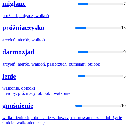
miglanc
7
próżniak, migacz,
wałkoń
próżniaczysko
13
arcyleń, nierób,
wałkoń
darmozjad
9
arcyleń, nierób,
wałkoń
, pasibrzuch, bumelant, obibok
lenie
5
wałkon
ie, obiboki
nieroby, próżniacy, obiboki,
wałkon
ie
gnuśnienie
10
wałkon
ienie się, obrastanie w tłuszcz, marnowanie czasu lub życie
Gnicie,
wałkon
ienie się