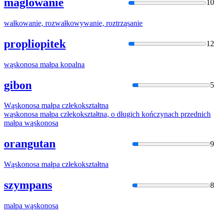
maglowanie
10
wałkow
anie, rozwałkowywanie, roztrząsanie
propliopitek
12
wąskon
osa małpa kopalna
gibon
5
Wąskon
osa małpa człekokształtna
wąskon
osa małpa człekokształtna, o długich kończynach przednich
małpa
wąskon
osa
orangutan
9
Wąskon
osa małpa człekokształtna
szympans
8
małpa
wąskon
osa