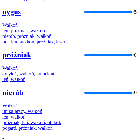
nygus
5
Wałkoń
leń, próżniak,
wałkoń
nierób, próżniak,
wałkoń
pot. leń,
wałkoń
, próżniak, leser
próżniak
8
Wałkoń
arcyleń,
wałkoń
, bumelant
leń,
wałkoń
nierób
6
Wałkoń
unika pracy,
wałkoń
leń,
wałkoń
próżniak, leń,
wałkoń
, obibok
pogard. próżniak,
wałkoń