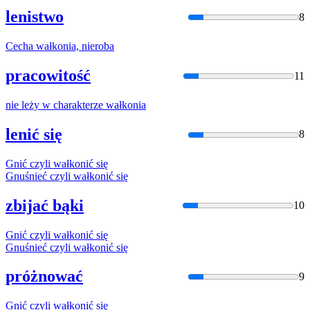
lenistwo
8
Cecha
wałkon
ia, nieroba
pracowitość
11
nie leży w charakterze
wałkon
ia
lenić się
8
Gnić czyli
wałkon
ić się
Gnuśnieć czyli
wałkon
ić się
zbijać bąki
10
Gnić czyli
wałkon
ić się
Gnuśnieć czyli
wałkon
ić się
próżnować
9
Gnić czyli
wałkon
ić się