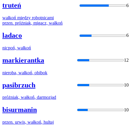
truteń
6
wałkoń
między robotnicami
przen. próżniak, migacz,
wałkoń
ladaco
6
nicpoń,
wałkoń
markierantka
12
nieroba,
wałkoń
, obibok
pasibrzuch
10
próżniak,
wałkoń
, darmozjad
bisurmanin
10
przen. urwis,
wałkoń
, hultaj