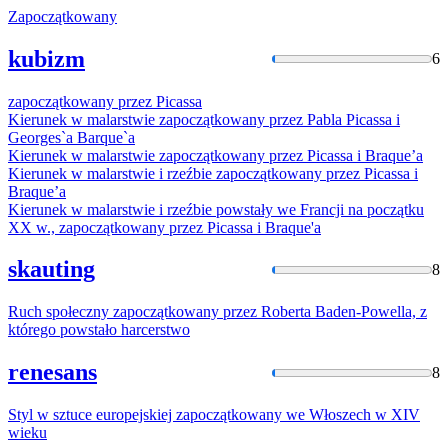
Zapoczątkowany
kubizm
6
zapoczątkowany
przez Picassa
Kierunek w malarstwie
zapoczątkowany
przez Pabla Picassa i
Georges`a Barque`a
Kierunek w malarstwie
zapoczątkowany
przez Picassa i Braque’a
Kierunek w malarstwie i rzeźbie
zapoczątkowany
przez Picassa i
Braque’a
Kierunek w malarstwie i rzeźbie powstały we Francji na początku
XX w.,
zapoczątkowany
przez Picassa i Braque'a
skauting
8
Ruch społeczny
zapoczątkowany
przez Roberta Baden-Powella, z
którego powstało harcerstwo
renesans
8
Styl w sztuce europejskiej
zapoczątkowany
we Włoszech w XIV
wieku