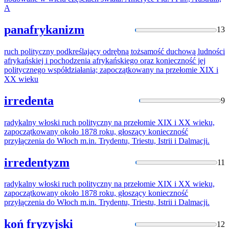
A
panafrykanizm
13
ruch polityczny podkreślający odrębną tożsamość duchową ludności
afrykańskiej i pochodzenia afrykańskiego oraz konieczność jej
politycznego współdziałania;
zapoczątkowany
na przełomie XIX i
XX wieku
irredenta
9
radykalny włoski ruch polityczny na przełomie XIX i XX wieku,
zapoczątkowany
około 1878 roku, głoszący konieczność
przyłączenia do Włoch m.in. Trydentu, Triestu, Istrii i Dalmacji.
irredentyzm
11
radykalny włoski ruch polityczny na przełomie XIX i XX wieku,
zapoczątkowany
około 1878 roku, głoszący konieczność
przyłączenia do Włoch m.in. Trydentu, Triestu, Istrii i Dalmacji.
koń fryzyjski
12