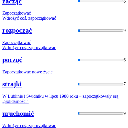
zacząć
6
Zapoczątkować
Wdrożyć coś,
zapoczątkować
rozpocząć
9
Zapoczątkować
Wdrożyć coś,
zapoczątkować
począć
6
Zapoczątkować
nowe życie
strajki
7
W Lublinie i Świdniku w lipcu 1980 roku –
zapoczątkowały
erą
„Solidarności”
uruchomić
9
Wdrożyć coś,
zapoczątkować