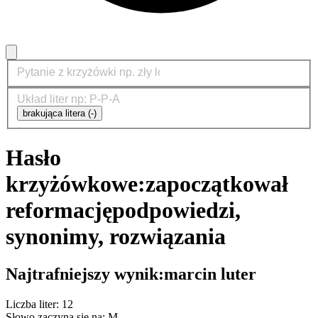
brakująca litera (-)
Hasło
krzyżówkowe:
zapoczątkował
reformację
podpowiedzi,
synonimy, rozwiązania
Najtrafniejszy wynik:
marcin luter
Liczba liter: 12
Słowo zaczyna się na: M