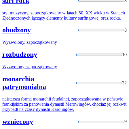
surf rock
8
styl muzyczny,
zapoczątkowany
w latach 50. XX wieku w Stanach
Zjednoczonych łączący elementy kultury surfingowej oraz rocka.
obudzony
8
Wyzwolony,
zapoczątkowany
rozbudzony
10
Wyzwolony,
zapoczątkowany
monarchia
22
patrymonialna
najstarsza forma monarchii feudalnej,
zapoczątkowana
w państwie
frankijskim za panowania dynastii Merowingów, chociaż jej rozkwit
przypadł na czasy dynastii Karolingów.
wzniecony
9