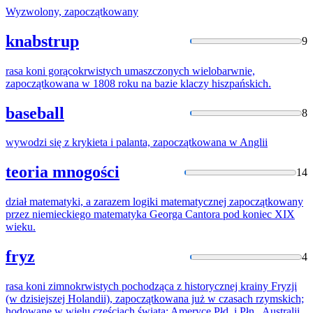
Wyzwolony,
zapoczątkowany
knabstrup
9
rasa koni gorącokrwistych umaszczonych wielobarwnie,
zapoczątkowana
w 1808 roku na bazie klaczy hiszpańskich.
baseball
8
wywodzi się z krykieta i palanta,
zapoczątkowana
w Anglii
teoria mnogości
14
dział matematyki, a zarazem logiki matematycznej
zapoczątkowany
przez niemieckiego matematyka Georga Cantora pod koniec XIX
wieku.
fryz
4
rasa koni zimnokrwistych pochodząca z historycznej krainy Fryzji
(w dzisiejszej Holandii),
zapoczątkowana
już w czasach rzymskich;
hodowane w wielu częściach świata: Ameryce Płd. i Płn., Australii,