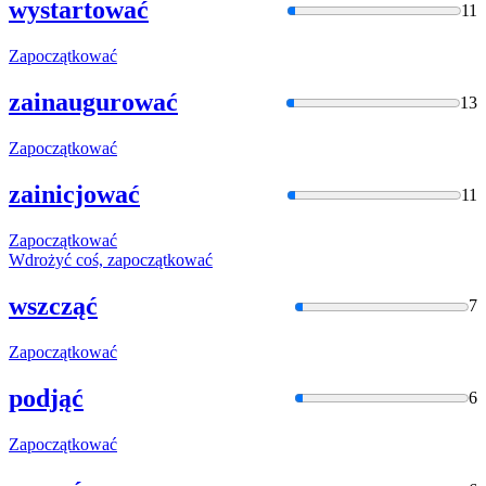
wystartować
11
Zapoczątkować
zainaugurować
13
Zapoczątkować
zainicjować
11
Zapoczątkować
Wdrożyć coś,
zapoczątkować
wszcząć
7
Zapoczątkować
podjąć
6
Zapoczątkować