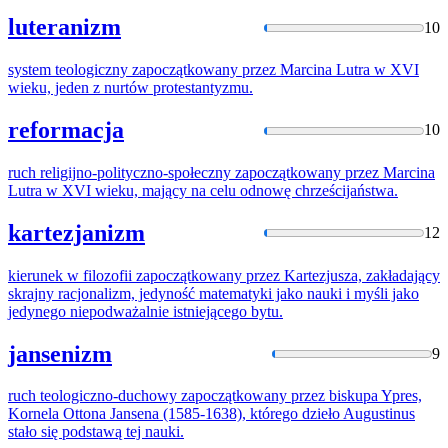
luteranizm
10
system teologiczny
zapoczątkowany
przez Marcina Lutra w XVI
wieku, jeden z nurtów protestantyzmu.
reformacja
10
ruch religijno-polityczno-społeczny
zapoczątkowany
przez Marcina
Lutra w XVI wieku, mający na celu odnowę chrześcijaństwa.
kartezjanizm
12
kierunek w filozofii
zapoczątkowany
przez Kartezjusza, zakładający
skrajny racjonalizm, jedyność matematyki jako nauki i myśli jako
jedynego niepodważalnie istniejącego bytu.
jansenizm
9
ruch teologiczno-duchowy
zapoczątkowany
przez biskupa Ypres,
Kornela Ottona Jansena (1585-1638), którego dzieło Augustinus
stało się podstawą tej nauki.