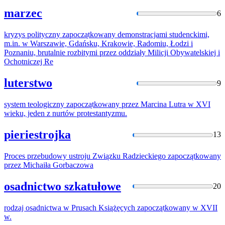
marzec
6
kryzys polityczny
zapoczątkowany
demonstracjami studenckimi,
m.in. w Warszawie, Gdańsku, Krakowie, Radomiu, Łodzi i
Poznaniu, brutalnie rozbitymi przez oddziały Milicji Obywatelskiej i
Ochotniczej Re
luterstwo
9
system teologiczny
zapoczątkowany
przez Marcina Lutra w XVI
wieku, jeden z nurtów protestantyzmu.
pieriestrojka
13
Proces przebudowy ustroju Związku Radzieckiego
zapoczątkowany
przez Michaiła Gorbaczowa
osadnictwo szkatułowe
20
rodzaj osadnictwa w Prusach Książęcych
zapoczątkowany
w XVII
w.