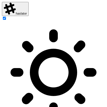
haslator