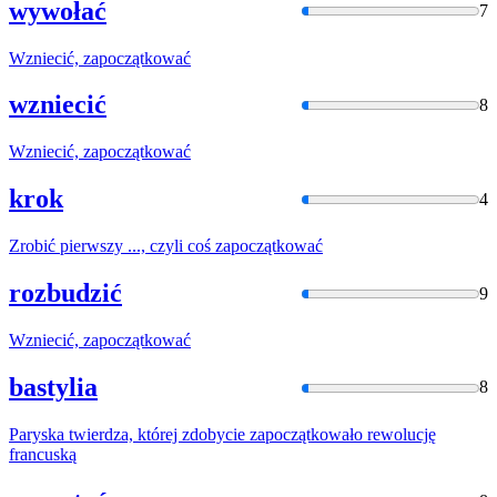
wywołać
7
Wzniecić,
zapoczątkować
wzniecić
8
Wzniecić,
zapoczątkować
krok
4
Zrobić pierwszy ..., czyli coś
zapoczątkować
rozbudzić
9
Wzniecić,
zapoczątkować
bastylia
8
Paryska twierdza, której zdobycie
zapoczątkowało
rewolucję
francuską