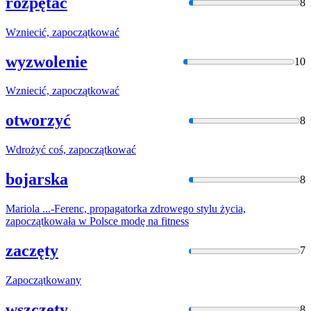
rozpętać
8
Wzniecić,
zapoczątkować
wyzwolenie
10
Wzniecić,
zapoczątkować
otworzyć
8
Wdrożyć coś,
zapoczątkować
bojarska
8
Mariola ...-Ferenc, propagatorka zdrowego stylu życia,
zapoczątkowała
w Polsce modę na fitness
zaczęty
7
Zapoczątkowany
wszczęty
8