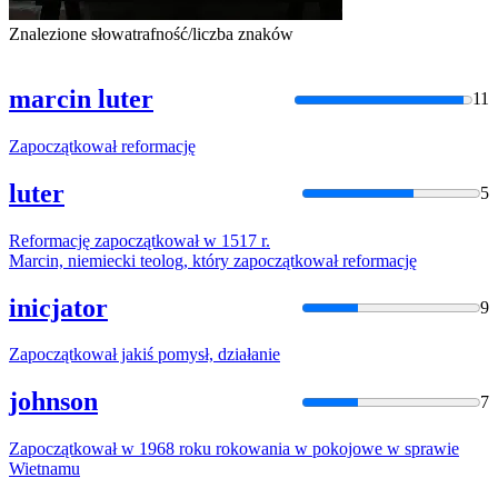
Znalezione słowa
trafność/liczba znaków
marcin luter
11
Zapoczątkował
reformację
luter
5
Reformację
zapoczątkował
w 1517 r.
Marcin, niemiecki teolog, który
zapoczątkował
reformację
inicjator
9
Zapoczątkował
jakiś pomysł, działanie
johnson
7
Zapoczątkował
w 1968 roku rokowania w pokojowe w sprawie
Wietnamu