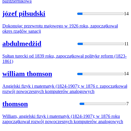
październikową
józef piłsudski
14
Dokonując przewrotu majowego w 1926 roku,
zapoczątkował
okres rządów sanacji
abdulmedżid
11
Sułtan turecki od 1839 roku,
zapoczątkował
politykę reform (1823-
1861)
william thomson
14
Angielski fizyk i matematyk (1824-1907); w 1876 r.
zapoczątkował
rozwój nowoczesnych komputerów analogowych
thomson
7
William, angielski fizyk i matematyk (1824-1907); w 1876 roku
zapoczątkował
rozwój nowoczesnych komputerów analogowych