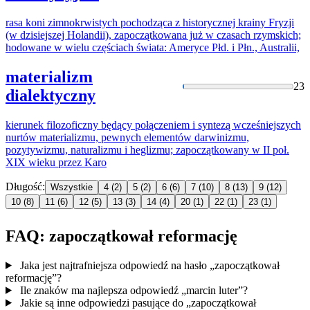
rasa koni zimnokrwistych pochodząca z historycznej krainy Fryzji
(w dzisiejszej Holandii),
zapoczątkowana
już w czasach rzymskich;
hodowane w wielu częściach świata: Ameryce Płd. i Płn., Australii,
materializm
23
dialektyczny
kierunek filozoficzny będący połączeniem i syntezą wcześniejszych
nurtów materializmu, pewnych elementów darwinizmu,
pozytywizmu, naturalizmu i heglizmu;
zapoczątkowany
w II poł.
XIX wieku przez Karo
Długość:
Wszystkie
4
(2)
5
(2)
6
(6)
7
(10)
8
(13)
9
(12)
10
(8)
11
(6)
12
(5)
13
(3)
14
(4)
20
(1)
22
(1)
23
(1)
FAQ: zapoczątkował reformację
Jaka jest najtrafniejsza odpowiedź na hasło „zapoczątkował
reformację”?
Ile znaków ma najlepsza odpowiedź „marcin luter”?
Jakie są inne odpowiedzi pasujące do „zapoczątkował