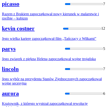
picasso
7
Razem z Brakiem
zapoczątkował
nowy kierunek w malarstwie i
rzeźbie – kubizm
kevin costner
12
Jego wielką karierę
zapoczątkował
film „Tańczący z Wilkami”
parys
5
Jego związek z piękną Heleną
zapoczątkował
wojnę trojańską
lincoln
7
Jego wybór na prezydenta Stanów Zjednoczonych
zapoczątkował
wojnę secesyjną
aurora
6
Krążownik, z którego wystrzał
zapoczątkował
rewolucję