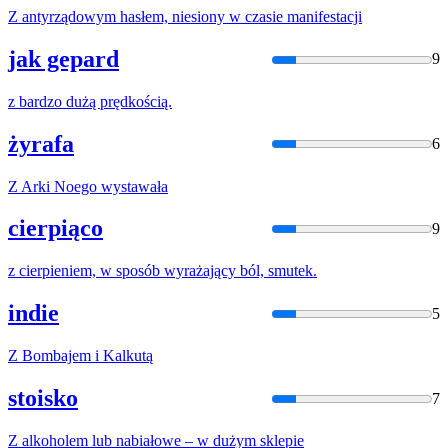
Z
antyrządowym hasłem, niesiony
w
czasie manifestacji
jak gepard
9
z
bardzo dużą prędkością.
żyrafa
6
Z
Arki Noego wystawała
cierpiąco
9
z
cierpieniem,
w
sposób wyrażający ból, smutek.
indie
5
Z
Bombajem i Kalkutą
stoisko
7
Z
alkoholem lub nabiałowe –
w
dużym sklepie