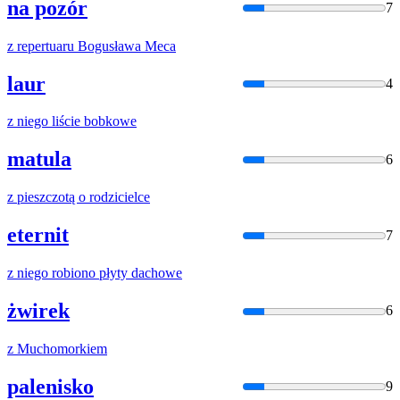
na pozór
7
z
repertuaru Bogusława Meca
laur
4
z
niego liście bobkowe
matula
6
z
pieszczotą o rodzicielce
eternit
7
z
niego robiono płyty dachowe
żwirek
6
z
Muchomorkiem
palenisko
9