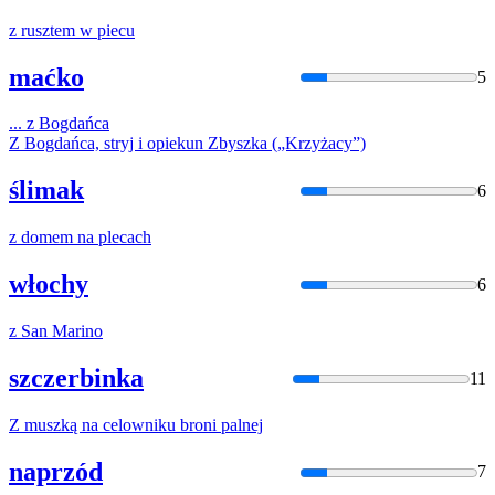
z
rusztem
w
piecu
maćko
5
...
z
Bogdańca
Z
Bogdańca, stryj i opiekun Zbyszka („Krzyżacy”)
ślimak
6
z
domem na plecach
włochy
6
z
San Marino
szczerbinka
11
Z
muszką na celowniku broni palnej
naprzód
7