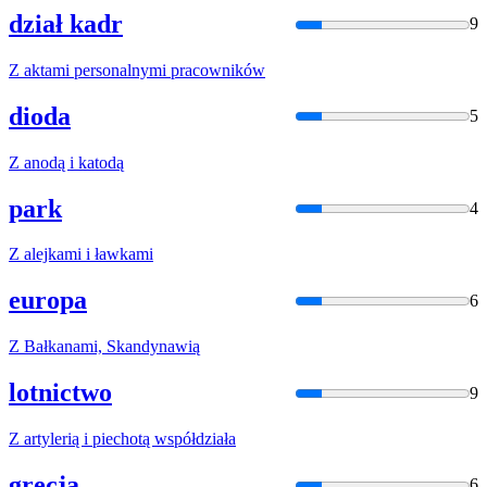
dział kadr
9
Z
aktami personalnymi pracowników
dioda
5
Z
anodą i katodą
park
4
Z
alejkami i ławkami
europa
6
Z
Bałkanami, Skandynawią
lotnictwo
9
Z
artylerią i piechotą współdziała
grecja
6