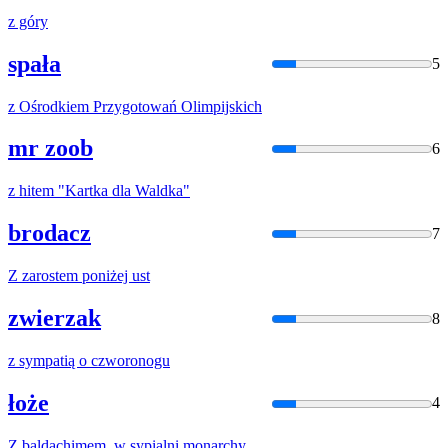
z
góry
spała
5
z
Ośrodkiem Przygotowań Olimpijskich
mr zoob
6
z
hitem "Kartka dla Waldka"
brodacz
7
Z
zarostem poniżej ust
zwierzak
8
z
sympatią o czworonogu
łoże
4
Z
baldachimem,
w
sypialni monarchy