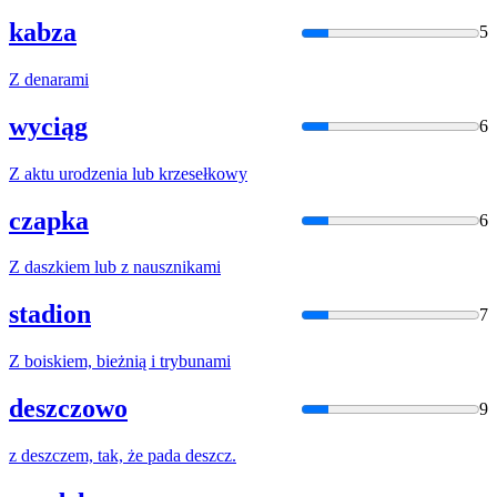
kabza
5
Z
denarami
wyciąg
6
Z
aktu urodzenia lub krzesełkowy
czapka
6
Z
daszkiem lub
z
nausznikami
stadion
7
Z
boiskiem, bieżnią i trybunami
deszczowo
9
z
deszczem, tak, że pada deszcz.