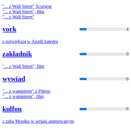
"...
z
Wall Street" Scorsese
"...
z
Wall Street", film
"...
z
Wall Street"
york
4
z
największą
w
Anglii katedrą
zakładnik
9
"...
z
Wall Street", film
wywiad
6
"...
z
wampirem"
z
Pittem
"...
z
wampirem", film
kulfon
6
z
żabą Moniką
w
serialu animowanym