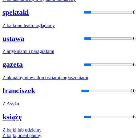
spektakl
8
Z
balkonu teatru oglądamy
ustawa
6
Z
artykułami i paragrafami
gazeta
6
Z
aktualnymi wiadomościami, ogłoszeniami
franciszek
10
Z
Asyżu
książę
6
Z
bajki lub udzielny
Z
bajki, ideał panny