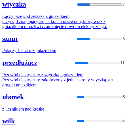
wtyczka
7
Łączy przewód żelazka
z
gniazdkiem
przyrząd znajdujący się na końcu przewodu, który wraz
z
gniazdkiem
umożliwia zamknięcie obwodu elektrycznego.
sznur
5
Połączy żelazko
z
gniazdkiem
przedłużacz
11
Przewód elektryczny
z
wtyczką i
gniazdkiem
Przewód elektryczny zakończony
z
jednej strony wtyczką, a
z
drugiej
gniazdkiem
ułamek
6
z
licznikiem nad kreską
wilk
4