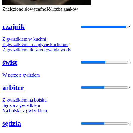
Znalezione słowa
trafność/liczba znaków
czajnik
7
Z
gwizdkiem
w
kuchni
Z
gwizdkiem
– na płycie kuchennej
Z
gwizdkiem
, do zagotowania wody
świst
5
W
parze
z
gwizdem
arbiter
7
Z
gwizdkiem
na boisku
Sędzia
z
gwizdkiem
Na boisku
z
gwizdkiem
sędzia
6