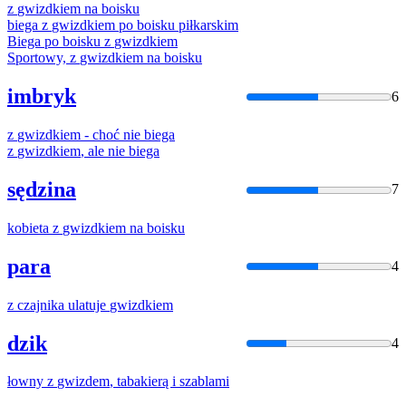
z
gwizdkiem
na boisku
biega
z
gwizdkiem
po boisku piłkarskim
Biega po boisku
z
gwizdkiem
Sportowy,
z
gwizdkiem
na boisku
imbryk
6
z
gwizdkiem
- choć nie biega
z
gwizdkiem
, ale nie biega
sędzina
7
kobieta
z
gwizdkiem
na boisku
para
4
z
czajnika ulatuje
gwizdkiem
dzik
4
łowny
z
gwizdem
, tabakierą i szablami