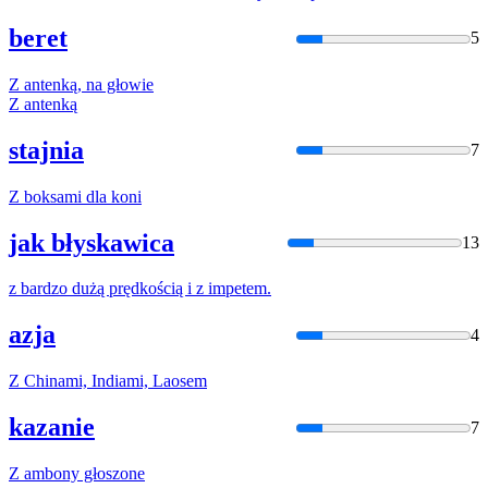
beret
5
Z
antenką, na głowie
Z
antenką
stajnia
7
Z
boksami dla koni
jak błyskawica
13
z
bardzo dużą prędkością i
z
impetem.
azja
4
Z
Chinami, Indiami, Laosem
kazanie
7
Z
ambony głoszone