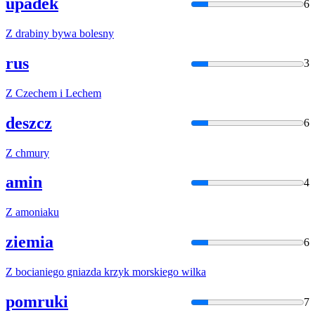
upadek
6
Z
drabiny bywa bolesny
rus
3
Z
Czechem i Lechem
deszcz
6
Z
chmury
amin
4
Z
amoniaku
ziemia
6
Z
bocianiego gniazda krzyk morskiego wilka
pomruki
7