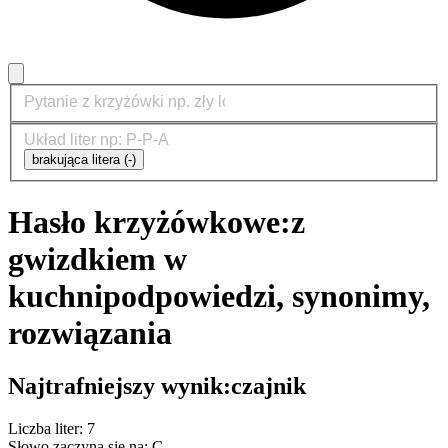
brakująca litera (-)
Hasło krzyżówkowe:
z
gwizdkiem w
kuchni
podpowiedzi, synonimy,
rozwiązania
Najtrafniejszy wynik:
czajnik
Liczba liter: 7
Słowo zaczyna się na: C