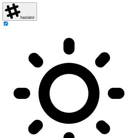
haslator