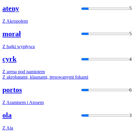
ateny
5
Z
Akropolem
morał
5
Z
bajki wypływa
cyrk
4
Z
areną pod namiotem
Z
akrobatami, klaunami, tresowanymi fokami
portos
6
Z
Aramisem i Atosem
ola
3
Z
Alą