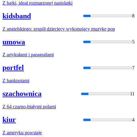
Z
bajki, ideał rozmarzonej nastolatki
kidsband
8
Z
angielskiego: zespół dziecięcy wykonujący muzykę pop
umowa
5
Z
artykułami i paragrafami
portfel
7
Z
banknotami
szachownica
11
Z
64 czarno-białymi polami
kiur
4
Z
ameryku powstaje