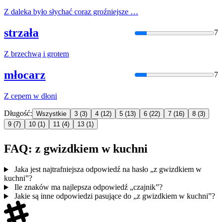
Z
daleka było słychać coraz groźniejsze …
strzała
7
Z
brzechwą i grotem
młocarz
7
Z
cepem
w
dłoni
Długość:
Wszystkie
3
(3)
4
(12)
5
(13)
6
(22)
7
(16)
8
(3)
9
(7)
10
(1)
11
(4)
13
(1)
FAQ: z gwizdkiem w kuchni
Jaka jest najtrafniejsza odpowiedź na hasło „z gwizdkiem w
kuchni”?
Ile znaków ma najlepsza odpowiedź „czajnik”?
Jakie są inne odpowiedzi pasujące do „z gwizdkiem w kuchni”?