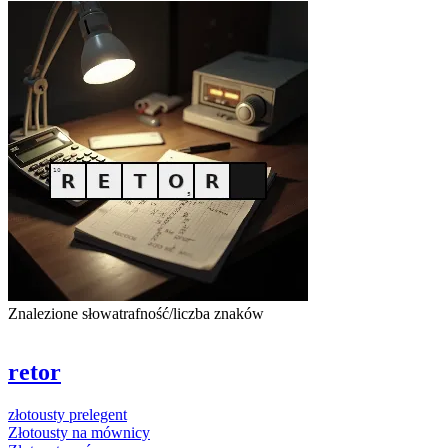
Znalezione słowa
trafność/liczba znaków
retor
złotousty
prelegent
Złotousty
na mównicy