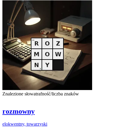
Znalezione słowa
trafność/liczba znaków
rozmowny
elokwentny
, towarzyski