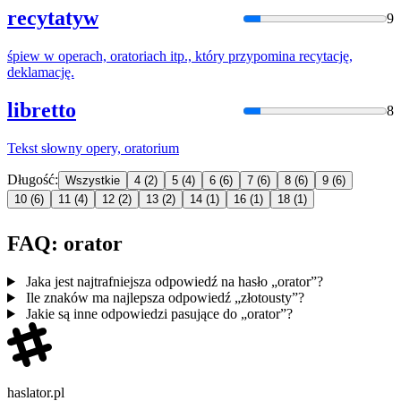
recytatyw
9
śpiew w operach,
orator
iach itp., który przypomina recytację,
deklamację.
libretto
8
Tekst słowny opery,
orator
ium
Długość:
Wszystkie
4
(2)
5
(4)
6
(6)
7
(6)
8
(6)
9
(6)
10
(6)
11
(4)
12
(2)
13
(2)
14
(1)
16
(1)
18
(1)
FAQ: orator
Jaka jest najtrafniejsza odpowiedź na hasło „orator”?
Ile znaków ma najlepsza odpowiedź „złotousty”?
Jakie są inne odpowiedzi pasujące do „orator”?
haslator.pl