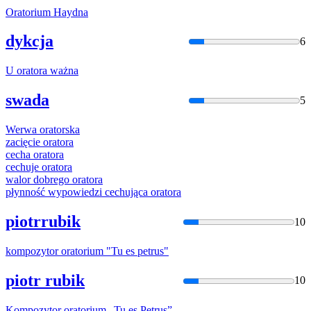
Orator
ium Haydna
dykcja
6
U
orator
a ważna
swada
5
Werwa
orator
ska
zacięcie
orator
a
cecha
orator
a
cechuje
orator
a
walor dobrego
orator
a
płynność wypowiedzi cechująca
orator
a
piotrrubik
10
kompozytor
orator
ium "Tu es petrus"
piotr rubik
10
Kompozytor
orator
ium „Tu es Petrus”