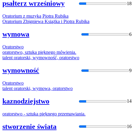
psałterz wrześniowy
18
Orator
ium z muzyką Piotra Rubika
Orator
ium Zbigniewa Książka i Piotra Rubika
wymowa
6
Orator
stwo
orator
stwo, sztuka pięknego mówienia.
talent
orator
ski, wymowność,
orator
stwo
wymowność
9
Orator
stwo
talent
orator
ski, wymowa,
orator
stwo
kaznodziejstwo
14
orator
stwo - sztuka pięknego przemawiania.
stworzenie świata
16