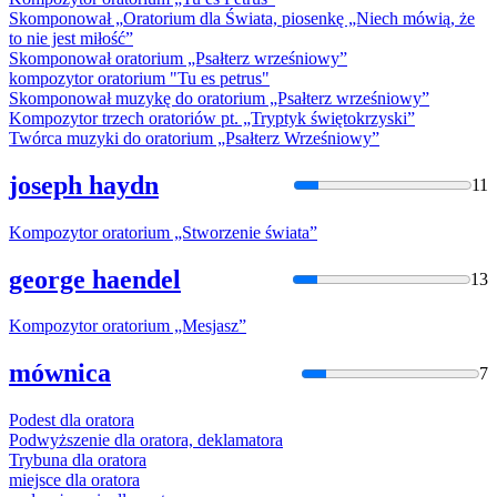
Skomponował „
Orator
ium dla Świata, piosenkę „Niech mówią, że
to nie jest miłość”
Skomponował
orator
ium „Psałterz wrześniowy”
kompozytor
orator
ium "Tu es petrus"
Skomponował muzykę do
orator
ium „Psałterz wrześniowy”
Kompozytor trzech
orator
iów pt. „Tryptyk świętokrzyski”
Twórca muzyki do
orator
ium „Psałterz Wrześniowy”
joseph haydn
11
Kompozytor
orator
ium „Stworzenie świata”
george haendel
13
Kompozytor
orator
ium „Mesjasz”
mównica
7
Podest dla
orator
a
Podwyższenie dla
orator
a, deklamatora
Trybuna dla
orator
a
miejsce dla
orator
a