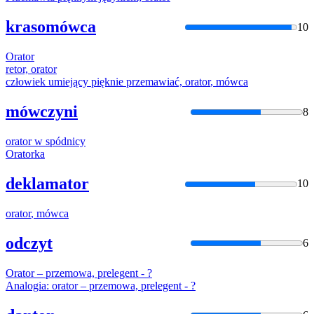
krasomówca
10
Orator
retor,
orator
człowiek umiejący pięknie przemawiać,
orator
, mówca
mówczyni
8
orator
w spódnicy
Orator
ka
deklamator
10
orator
, mówca
odczyt
6
Orator
– przemowa, prelegent - ?
Analogia:
orator
– przemowa, prelegent - ?