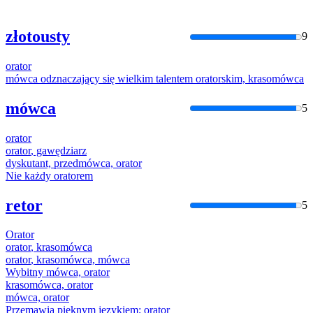
złotousty
9
orator
mówca odznaczający się wielkim talentem
orator
skim, krasomówca
mówca
5
orator
orator
, gawędziarz
dyskutant, przedmówca,
orator
Nie każdy
orator
em
retor
5
Orator
orator
, krasomówca
orator
, krasomówca, mówca
Wybitny mówca,
orator
krasomówca,
orator
mówca,
orator
Przemawia pięknym językiem;
orator