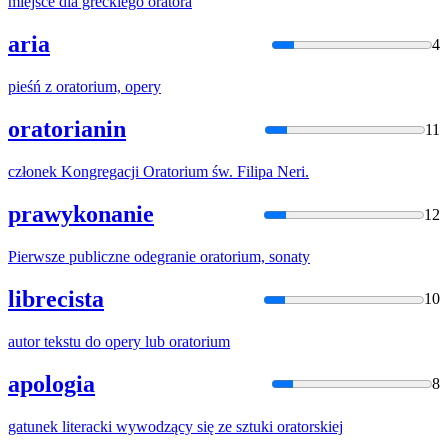
miejsce dla greckiego
orator
a
aria
4
pieśń z
orator
ium, opery
oratorianin
11
członek Kongregacji
Orator
ium św. Filipa Neri.
prawykonanie
12
Pierwsze publiczne odegranie
orator
ium, sonaty
librecista
10
autor tekstu do opery lub
orator
ium
apologia
8
gatunek literacki wywodzący się ze sztuki
orator
skiej