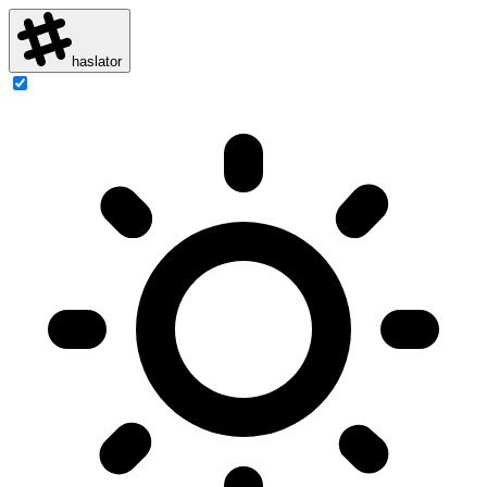
haslator