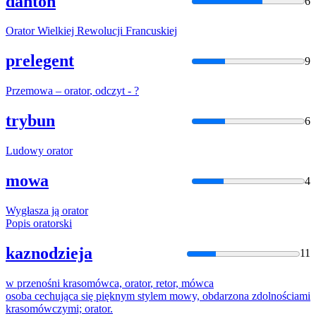
danton
6
Orator
Wielkiej Rewolucji Francuskiej
prelegent
9
Przemowa –
orator
, odczyt - ?
trybun
6
Ludowy
orator
mowa
4
Wygłasza ją
orator
Popis
orator
ski
kaznodzieja
11
w przenośni krasomówca,
orator
, retor, mówca
osoba cechująca się pięknym stylem mowy, obdarzona zdolnościami
krasomówczymi;
orator
.