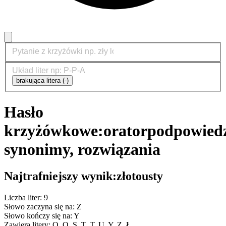
brakująca litera (-)
Hasło
krzyżówkowe:
orator
podpowiedz
synonimy, rozwiązania
Najtrafniejszy wynik:
złotousty
Liczba liter: 9
Słowo zaczyna się na: Z
Słowo kończy się na: Y
Zawiera litery: O, O, S, T, T, U, Y, Z, Ł