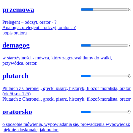
przemowa
8
Prelegent – odczyt,
orator
- ?
Analogia: prelegent – odczyt,
orator
- ?
popis
orator
a
demagog
7
w starożytności - mówca, który zagrzewał tłumy do walki,
przywódca,
orator
.
plutarch
8
Plutarch z Cheronei,, grecki pisarz, historyk, filozof-moralista,
orator
(ok.50-ok.125)
Plutarch z Cheronei,, grecki pisarz, historyk, filozof-moralista,
orator
oratorsko
9
o sposobie mówienia, wypowiadania się, prowadzenia wypowiedzi:
pięknie, doskonale, jak
orator
.