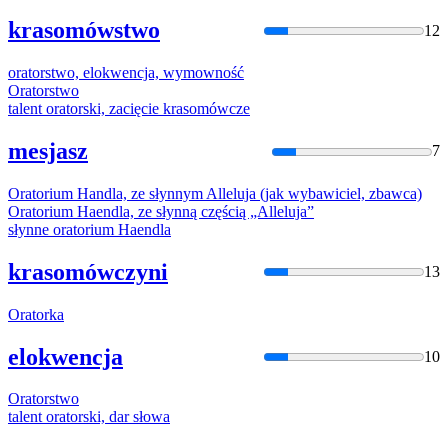
krasomówstwo
12
orator
stwo, elokwencja, wymowność
Orator
stwo
talent
orator
ski, zacięcie krasomówcze
mesjasz
7
Orator
ium Handla, ze słynnym Alleluja (jak wybawiciel, zbawca)
Orator
ium Haendla, ze słynną częścią „Alleluja”
słynne
orator
ium Haendla
krasomówczyni
13
Orator
ka
elokwencja
10
Orator
stwo
talent
orator
ski, dar słowa