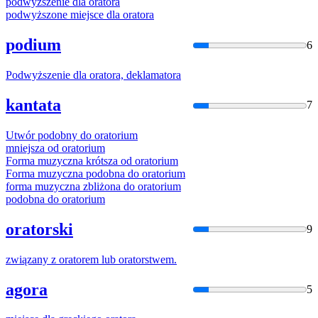
podwyższenie dla
orator
a
podwyższone miejsce dla
orator
a
podium
6
Podwyższenie dla
orator
a, deklamatora
kantata
7
Utwór podobny do
orator
ium
mniejsza od
orator
ium
Forma muzyczna krótsza od
orator
ium
Forma muzyczna podobna do
orator
ium
forma muzyczna zbliżona do
orator
ium
podobna do
orator
ium
oratorski
9
związany z
orator
em lub
orator
stwem.
agora
5