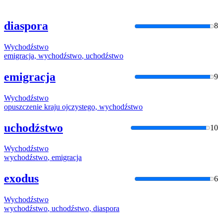
diaspora
8
Wychodźstwo
emigracja,
wychodźstwo
, uchodźstwo
emigracja
9
Wychodźstwo
opuszczenie kraju ojczystego,
wychodźstwo
uchodźstwo
10
Wychodźstwo
wychodźstwo
, emigracja
exodus
6
Wychodźstwo
wychodźstwo
, uchodźstwo, diaspora