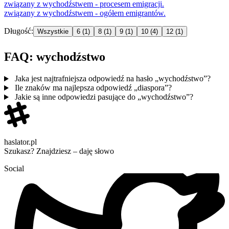
związany z
wychodźstwe
m - procesem emigracji.
związany z
wychodźstwe
m - ogółem emigrantów.
Długość:
Wszystkie
6
(1)
8
(1)
9
(1)
10
(4)
12
(1)
FAQ: wychodźstwo
Jaka jest najtrafniejsza odpowiedź na hasło „wychodźstwo”?
Ile znaków ma najlepsza odpowiedź „diaspora”?
Jakie są inne odpowiedzi pasujące do „wychodźstwo”?
haslator.pl
Szukasz? Znajdziesz – daję słowo
Social