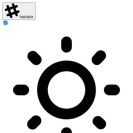
haslator