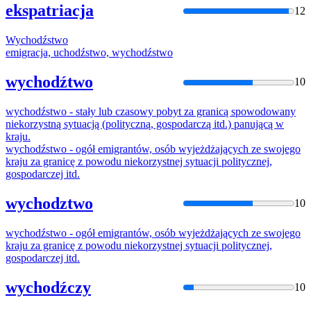
ekspatriacja
12
Wychodźstwo
emigracja, uchodźstwo,
wychodźstwo
wychodźtwo
10
wychodźstwo
- stały lub czasowy pobyt za granicą spowodowany
niekorzystną sytuacją (polityczną, gospodarczą itd.) panującą w
kraju.
wychodźstwo
- ogół emigrantów, osób wyjeżdżających ze swojego
kraju za granicę z powodu niekorzystnej sytuacji politycznej,
gospodarczej itd.
wychodztwo
10
wychodźstwo
- ogół emigrantów, osób wyjeżdżających ze swojego
kraju za granicę z powodu niekorzystnej sytuacji politycznej,
gospodarczej itd.
wychodźczy
10