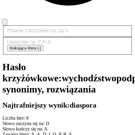
brakująca litera (-)
Hasło
krzyżówkowe:
wychodźstwo
podp
synonimy, rozwiązania
Najtrafniejszy wynik:
diaspora
Liczba liter: 8
Słowo zaczyna się na: D
Słowo kończy się na: A
Zawiera litery: A, A, D, I, O, P, R, S