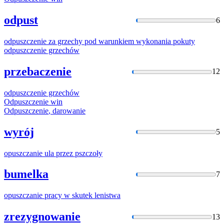
odpust
6
odpuszczenie
za grzechy pod warunkiem wykonania pokuty
odpuszczenie
grzechów
przebaczenie
12
odpuszczenie
grzechów
Odpuszczenie
win
Odpuszczenie
, darowanie
wyrój
5
opuszczanie
ula przez pszczoły
bumelka
7
opuszczanie
pracy w skutek lenistwa
zrezygnowanie
13