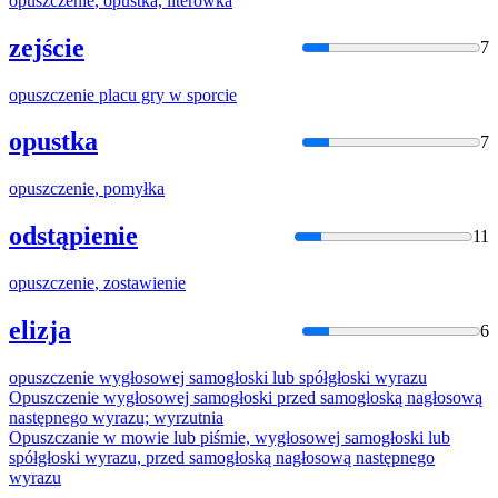
opuszczenie
, opustka, literówka
zejście
7
opuszczenie
placu gry w sporcie
opustka
7
opuszczenie
, pomyłka
odstąpienie
11
opuszczenie
, zostawienie
elizja
6
opuszczenie
wygłosowej samogłoski lub spółgłoski wyrazu
Opuszczenie
wygłosowej samogłoski przed samogłoską nagłosową
następnego wyrazu; wyrzutnia
Opuszczanie
w mowie lub piśmie, wygłosowej samogłoski lub
spółgłoski wyrazu, przed samogłoską nagłosową następnego
wyrazu