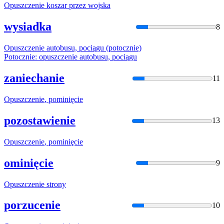
Opuszczenie
koszar przez wojska
wysiadka
8
Opuszczenie
autobusu, pociągu (potocznie)
Potocznie:
opuszczenie
autobusu, pociągu
zaniechanie
11
Opuszczenie
, pominięcie
pozostawienie
13
Opuszczenie
, pominięcie
ominięcie
9
Opuszczenie
strony
porzucenie
10