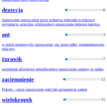
dezercja
8
Samowolne
opuszczenie
przez żołnierza jednostki wojskowej
rezygnacja, ucieczka, tchórzostwo;
opuszczenie
jakiegoś miejsca.
aut
3
w grach sportowych:
opuszczenie
, np. przez piłkę, regulaminowego
pola gry.
żurawik
7
urządzenie dźwigowe umożliwiające
opuszczenie
szalupy ze statku
zaciemnienie
12
Pokoju – przez
opuszczenie
rolet lub zaciągnięcie zasłon
wielokropek
11