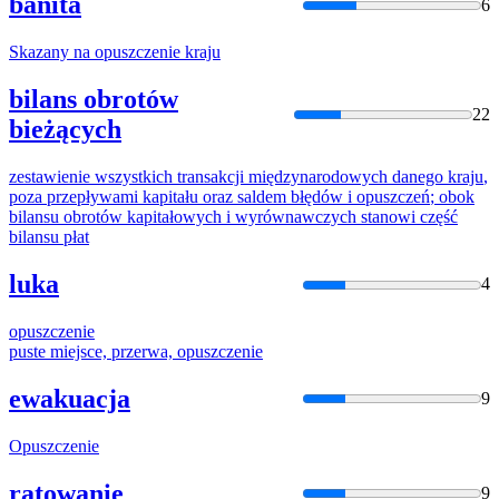
banita
6
Skazany na
opuszczenie
kraju
bilans obrotów
22
bieżących
zestawienie wszystkich transakcji międzynarodowych danego
kraju
,
poza przepływami kapitału oraz saldem błędów i
opuszczeń
; obok
bilansu obrotów kapitałowych i wyrównawczych stanowi część
bilansu płat
luka
4
opuszczenie
puste miejsce, przerwa,
opuszczenie
ewakuacja
9
Opuszczenie
ratowanie
9