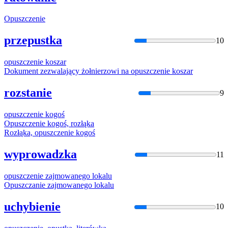
Opuszczenie
przepustka
10
opuszczenie
koszar
Dokument zezwalający żołnierzowi na
opuszczenie
koszar
rozstanie
9
opuszczenie
kogoś
Opuszczenie
kogoś, rozłąka
Rozłąka,
opuszczenie
kogoś
wyprowadzka
11
opuszczenie
zajmowanego lokalu
Opuszczanie
zajmowanego lokalu
uchybienie
10