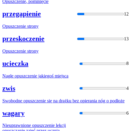
Opuszczenie
, pominięcie
przegapienie
12
Opuszczenie
strony
przeskoczenie
13
Opuszczenie
strony
ucieczka
8
Nagłe
opuszczenie
jakiegoś miejsca
zwis
4
Swobodne
opuszczenie
się na drążku bez opierania nóg o podłoże
wagary
6
Nieuprawnione
opuszczenie
lekcji
opuszczanie
zajęć przez ucznia