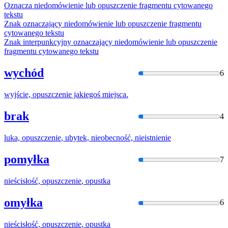
Oznacza niedomówienie lub
opuszczenie
fragmentu cytowanego
tekstu
Znak oznaczający niedomówienie lub
opuszczenie
fragmentu
cytowanego tekstu
Znak interpunkcyjny oznaczający niedomówienie lub
opuszczenie
fragmentu cytowanego tekstu
wychód
6
wyjście,
opuszczenie
jakiegoś miejsca.
brak
4
luka,
opuszczenie
, ubytek, nieobecność, nieistnienie
pomyłka
7
nieścisłość,
opuszczenie
, opustka
omyłka
6
nieścisłość,
opuszczenie
, opustka