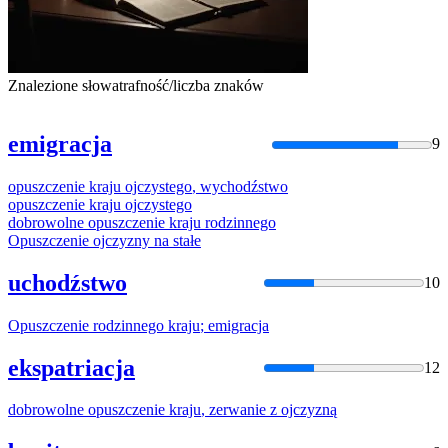
Znalezione słowa
trafność/liczba znaków
emigracja
9
opuszczenie
kraju
ojczystego
,
wychodźstwo
opuszczenie
kraju
ojczystego
dobrowolne
opuszczenie
kraju
rodzinnego
Opuszczenie
ojczyzny na stałe
uchodźstwo
10
Opuszczenie
rodzinnego
kraju
; emigracja
ekspatriacja
12
dobrowolne
opuszczenie
kraju
, zerwanie z ojczyzną