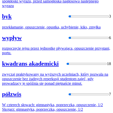
spółgłoski wyrazu, przed samogłoską nagłosową następnego
wyrazu
byk
3
przekłamanie,
opuszczenie
, opustka, uchybienie, kiks, zmyłka
wypływ
6
rozpoczęcie rejsu przez jednostkę pływającą,
opuszczenie
przystani,
portu.
kwadrans akademicki
18
zwyczaj praktykowany na wyższych uczelniach, który pozwala na
opuszczenie
bez żadnych reperkusji studentom zajęć, gdy
prowadzący je spóźnia się ponad piętnaście minut.
półzwis
7
W czterech słowach: gimnastyka, poprzeczka,
opuszczenie
, 1/2
Skojarz: gimnastyka, poprzeczka,
opuszczenie
, 1/2