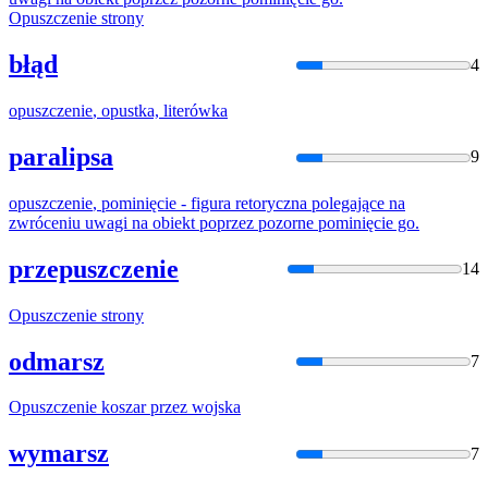
Opuszczenie
strony
błąd
4
opuszczenie
, opustka, literówka
paralipsa
9
opuszczenie
, pominięcie - figura retoryczna polegające na
zwróceniu uwagi na obiekt poprzez pozorne pominięcie go.
przepuszczenie
14
Opuszczenie
strony
odmarsz
7
Opuszczenie
koszar przez wojska
wymarsz
7