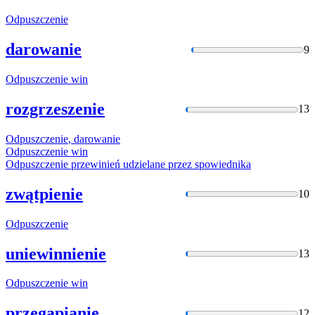
Odpuszczenie
darowanie
9
Odpuszczenie
win
rozgrzeszenie
13
Odpuszczenie
, darowanie
Odpuszczenie
win
Odpuszczenie
przewinień udzielane przez spowiednika
zwątpienie
10
Odpuszczenie
uniewinnienie
13
Odpuszczenie
win
przegapianie
12