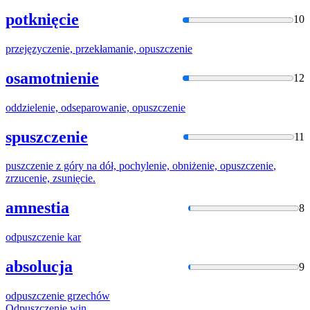
potknięcie
10
przejęzyczenie, przekłamanie,
opuszczenie
osamotnienie
12
oddzielenie, odseparowanie,
opuszczenie
spuszczenie
11
puszczenie
z góry na dół, pochylenie, obniżenie,
opuszczenie
,
zrzucenie, zsunięcie.
amnestia
8
odpuszczenie
kar
absolucja
9
odpuszczenie
grzechów
Odpuszczenie
win