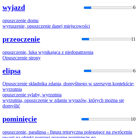
wyjazd
6
opuszczenie
domu
wyruszenie,
opuszczenie
danej miejscowości
przeoczenie
11
opuszczenie
, luka wynikająca z niedopatrzenia
Opuszczenie
strony
elipsa
6
Opuszczenie
składnika zdania, domyślnego w szerszym kontekście;
wyrzutnia
opuszczenie
sylaby, wyrzutnia
wyrzutnia,
opuszczenie
w zdaniu wyrazów, których można się
domyślić
pominięcie
10
opuszczenie
, paralipsa - figura retoryczna polegające na zwróceniu
uwagi na obiekt poprzez pozorne pominięcie go.