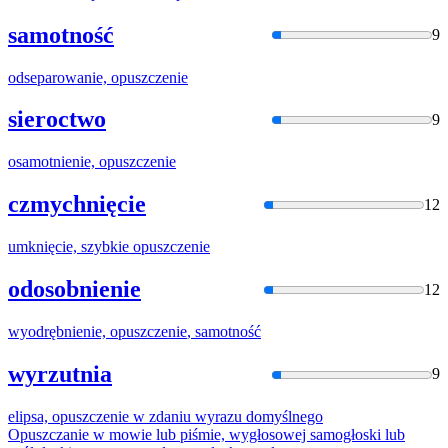
samotność
9
odseparowanie,
opuszczenie
sieroctwo
9
osamotnienie,
opuszczenie
czmychnięcie
12
umknięcie, szybkie
opuszczenie
odosobnienie
12
wyodrębnienie,
opuszczenie
, samotność
wyrzutnia
9
elipsa,
opuszczenie
w zdaniu wyrazu domyślnego
Opuszczanie
w mowie lub piśmie, wygłosowej samogłoski lub