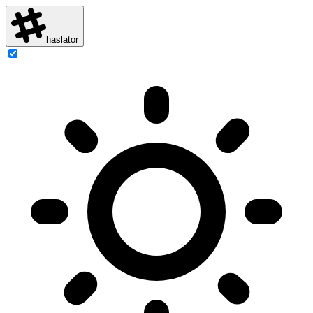
haslator