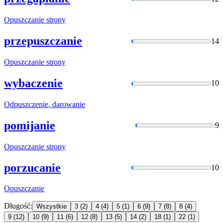
Opuszczanie
strony
przepuszczanie
14
Opuszczanie
strony
wybaczenie
10
Odpuszczenie
, darowanie
pomijanie
9
Opuszczanie
strony
porzucanie
10
Opuszczanie
Długość:
Wszystkie
3
(2)
4
(4)
5
(1)
6
(9)
7
(8)
8
(4)
9
(12)
10
(9)
11
(6)
12
(8)
13
(5)
14
(2)
18
(1)
22
(1)