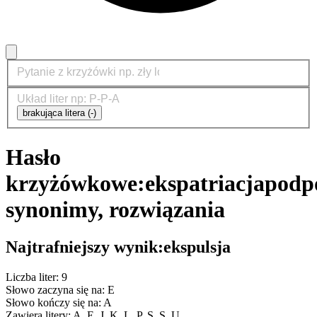
brakująca litera (-)
Hasło
krzyżówkowe:
ekspatriacja
podp
synonimy, rozwiązania
Najtrafniejszy wynik:
ekspulsja
Liczba liter: 9
Słowo zaczyna się na: E
Słowo kończy się na: A
Zawiera litery: A, E, J, K, L, P, S, S, U