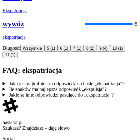
Ekspatriacja
wywóz
5
ekspatriacja
Długość:
Wszystkie
5
(1)
6
(1)
7
(1)
8
(2)
9
(4)
10
(1)
11
(1)
FAQ: ekspatriacja
Jaka jest najtrafniejsza odpowiedź na hasło „ekspatriacja”?
Ile znaków ma najlepsza odpowiedź „ekspulsja”?
Jakie są inne odpowiedzi pasujące do „ekspatriacja”?
haslator.pl
Szukasz? Znajdziesz – daję słowo
Social