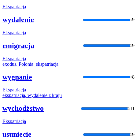
Ekspatriacja
wydalenie
9
Ekspatriacja
emigracja
9
Ekspatriacja
exodus, Polonia,
ekspatriacja
wygnanie
8
Ekspatriacja
ekspatriacja
, wydalenie z kraju
wychodźstwo
11
Ekspatriacja
usunięcie
9