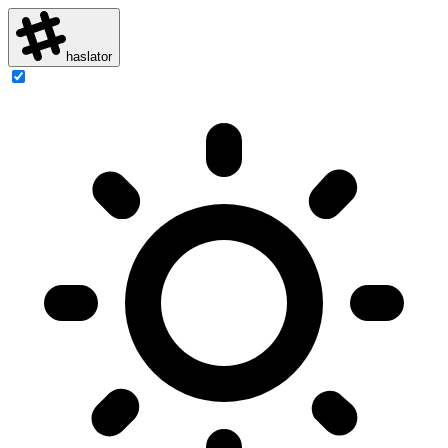
haslator