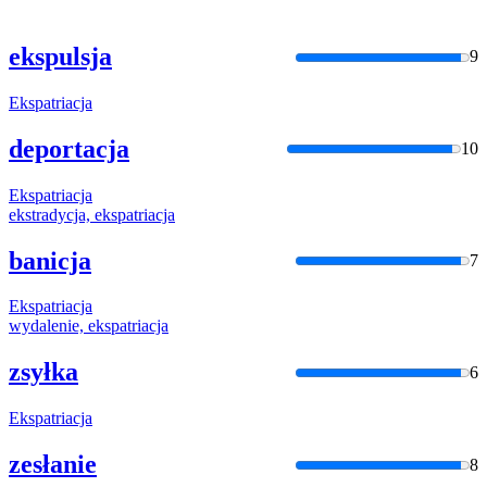
ekspulsja
9
Ekspatriacja
deportacja
10
Ekspatriacja
ekstradycja,
ekspatriacja
banicja
7
Ekspatriacja
wydalenie,
ekspatriacja
zsyłka
6
Ekspatriacja
zesłanie
8