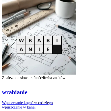
Znalezione słowa
trafność/liczba znaków
wrabianie
Wpuszczanie
kogoś
w
coś
złego
wpuszczanie
w
kanał