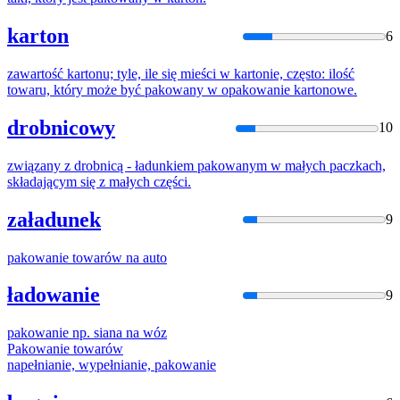
karton
6
zawartość kartonu; tyle, ile się mieści w kartonie, często: ilość
towaru, który może być
pakowany
w opakowanie kartonowe.
drobnicowy
10
związany z drobnicą - ładunkiem
pakowany
m w małych paczkach,
składającym się z małych części.
załadunek
9
pakowani
e towarów na auto
ładowanie
9
pakowani
e np. siana na wóz
Pakowani
e towarów
napełnianie, wypełnianie,
pakowani
e