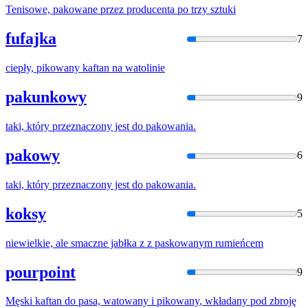
Tenisowe,
pakowane
przez producenta po trzy sztuki
fufajka
7
ciepły,
pikowany
kaftan na watolinie
pakunkowy
9
taki, który przeznaczony jest do
pakowani
a.
pakowy
6
taki, który przeznaczony jest do
pakowani
a.
koksy
5
niewielkie, ale smaczne jabłka z z
paskowan
ym rumieńcem
pourpoint
9
Męski kaftan do pasa, watowany i
pikowany
, wkładany pod zbroję