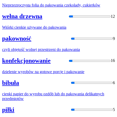
Nieprzezroczysta folia do
pakowani
a czekolady, cukierków
wełna drzewna
12
Wiórki cienkie używane do
pakowani
a
pakowność
9
czyli objętość wolnej przestrzeni do
pakowani
a
konfekcjonowanie
16
dzielenie wyrobów na gotowe porcje i
pakowani
e
bibuła
6
cienki papier do wyrobu ozdób lub do
pakowani
a delikatnych
przedmiotów
piłki
5