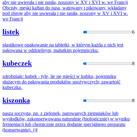
aby nie uwierała i nie raniła, noszony w XV i XVI w. we Francji
Obcisły, męski kaftan do pasa, watowany i
pikowany
, wkładany
pod zbroję aby nie uwierała i nie raniła, noszony w XV i XVI w.
we Francji
listek
6
plastikowe opakowanie na tabletki, w którym każda z nich jest
pakowana
w oddzielnym, malutkim pojemniczku.
kubeczek
8
zdrobniale: kubek - tyle, ile się mieści w kubku, pojemniku
służącym do
pakowani
a produktów spożywczych; zawartość
kubeczka.
kiszonka
8
pasza soczysta, np. z zielonek,
parowany
ch ziemniaków lub
wysłodków, zakonserwowana naturalnie (biologicznie) w wyniku
fermentacji lub chemicznie przez dodanie specjalnego preparatu
(konserwantu). {#