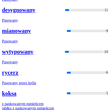
desygnowany
11
Pasowany
mianowany
9
Pasowany
wytypowany
10
Pasowany
rycerz
6
Pasowany
przez króla
koksa
5
z
paskowan
ym rumieńcem
jabłko z
paskowan
ym rumieńcem