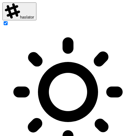
haslator