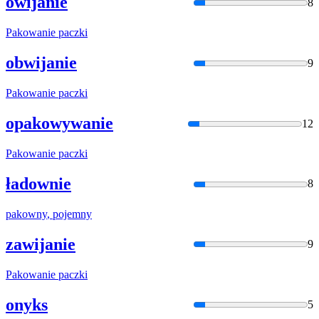
owijanie
8
Pakowani
e paczki
obwijanie
9
Pakowani
e paczki
opakowywanie
12
Pakowani
e paczki
ładownie
8
pakowny
, pojemny
zawijanie
9
Pakowani
e paczki
onyks
5