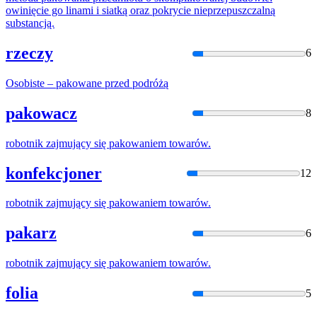
owinięcie go linami i siatką oraz pokrycie nieprzepuszczalną
substancją.
rzeczy
6
Osobiste –
pakowane
przed podróżą
pakowacz
8
robotnik zajmujący się
pakowani
em towarów.
konfekcjoner
12
robotnik zajmujący się
pakowani
em towarów.
pakarz
6
robotnik zajmujący się
pakowani
em towarów.
folia
5