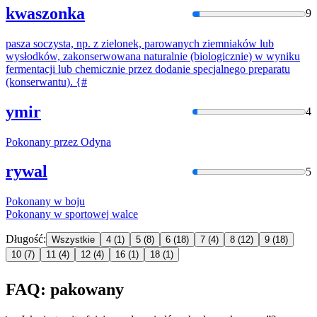
kwaszonka
9
pasza soczysta, np. z zielonek,
parowany
ch ziemniaków lub
wysłodków, zakonserwowana naturalnie (biologicznie) w wyniku
fermentacji lub chemicznie przez dodanie specjalnego preparatu
(konserwantu). {#
ymir
4
Pokonany
przez Odyna
rywal
5
Pokonany
w boju
Pokonany
w sportowej walce
Długość:
Wszystkie
4
(1)
5
(8)
6
(18)
7
(4)
8
(12)
9
(18)
10
(7)
11
(4)
12
(4)
16
(1)
18
(1)
FAQ: pakowany