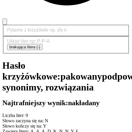
brakująca litera (-)
Hasło
krzyżówkowe:
pakowany
podpow
synonimy, rozwiązania
Najtrafniejszy wynik:
nakładany
Liczba liter: 9
Słowo zaczyna się na: N
Słowo kończy się na: Y
Zawiera litery: A, A, A, D, K, N, N, Y, Ł