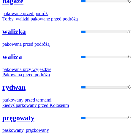
bagaże
6
pakowane
przed podróżą
Torby, walizki
pakowane
przed podróżą
walizka
7
pakowana
przed podróżą
waliza
6
pakowana
przy wyjeździe
Pakowana
przed podróżą
rydwan
6
parkowan
y przed termami
kiedyś
parkowan
y przed Koloseum
pręgowaty
9
paskowan
y,
prążkowa
ny