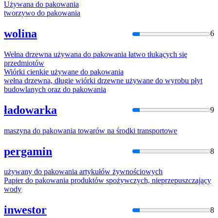
Używana do
pakowani
a
tworzywo do
pakowani
a
wolina
6
Wełna drzewna używana do
pakowani
a łatwo tłukących się
przedmiotów
Wiórki cienkie używane do
pakowani
a
wełna drzewna, długie wiórki drzewne używane do wyrobu płyt
budowlanych oraz do
pakowani
a
ładowarka
9
maszyna do
pakowani
a towarów na środki transportowe
pergamin
8
używany do
pakowani
a artykułów żywnościowych
Papier do
pakowani
a produktów spożywczych, nieprzepuszczający
wody
inwestor
8