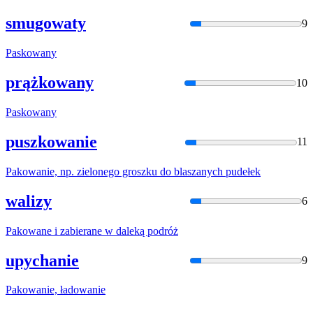
smugowaty
9
Paskowan
y
prążkowany
10
Paskowan
y
puszkowanie
11
Pakowani
e, np. zielonego groszku do blaszanych pudełek
walizy
6
Pakowane
i zabierane w daleką podróż
upychanie
9
Pakowani
e, ładowanie