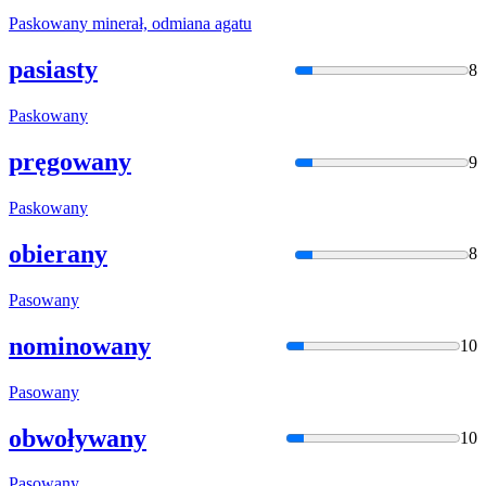
Paskowan
y minerał, odmiana agatu
pasiasty
8
Paskowan
y
pręgowany
9
Paskowan
y
obierany
8
Pasowany
nominowany
10
Pasowany
obwoływany
10
Pasowany