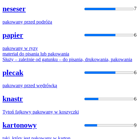
neseser
7
pakowany
przed podróżą
papier
6
pakowany
w ryzy
materiał do pisania lub
pakowani
a
Służy – zależnie od gatunku – do pisania, drukowania,
pakowani
a
plecak
6
pakowany
przed wędrówką
knastr
6
Tytoń fajkowy
pakowany
w koszyczki
kartonowy
9
taki, który jest
pakowany
w karton.