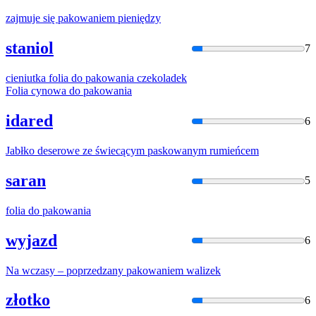
zajmuje się
pakowani
em pieniędzy
staniol
7
cieniutka folia do
pakowani
a czekoladek
Folia cynowa do
pakowani
a
idared
6
Jabłko deserowe ze świecącym
paskowan
ym rumieńcem
saran
5
folia do
pakowani
a
wyjazd
6
Na wczasy – poprzedzany
pakowani
em walizek
złotko
6