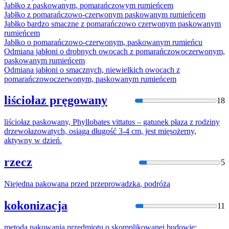
Jabłko z
paskowan
ym, pomarańczowym rumieńcem
Jabłko z pomarańczowo-czerwonym
paskowan
ym rumieńcem
Jabłko bardzo smaczne z pomarańczowo czerwonym
paskowan
ym
rumieńcem
Jabłko o pomarańczowo-czerwonym,
paskowan
ym rumieńcu
Odmiana jabłoni o drobnych owocach z pomarańczowoczerwonym,
paskowan
ym rumieńcem
Odmiana jabłoni o smacznych, niewielkich owocach z
pomarańczowoczerwonym,
paskowan
ym rumieńcem
liściołaz pręgowany
18
liściołaz
paskowan
y, Phyllobates vittatus – gatunek płaza z rodziny
drzewołazowatych, osiąga długość 3-4 cm, jest mięsożerny,
aktywny w dzień.
rzecz
5
Niejedna
pakowana
przed przeprowadzką, podróżą
kokonizacja
11
metoda
pakowani
a przedmiotu o skomplikowanej budowie: