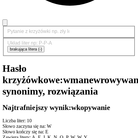
brakująca litera (-)
Hasło
krzyżówkowe:
wmanewrowywan
synonimy, rozwiązania
Najtrafniejszy wynik:
wkopywanie
Liczba liter: 10
Słowo zaczyna się na: W
Słowo kończy się na: E
Zawiera litery: A, E, I, K, N, O, P, W, W, Y