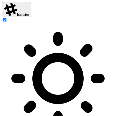
haslator