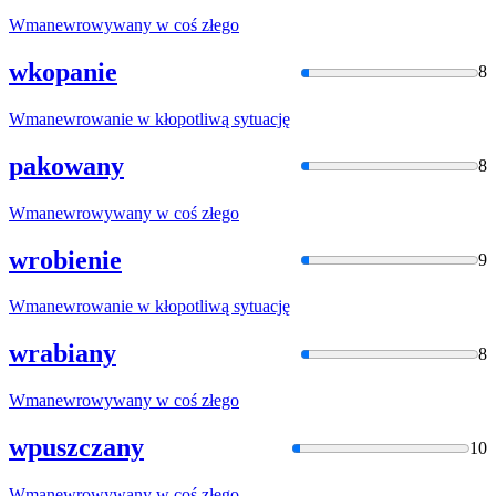
Wmanewrowywany
w coś złego
wkopanie
8
Wmanewrowanie
w kłopotliwą sytuację
pakowany
8
Wmanewrowywany
w coś złego
wrobienie
9
Wmanewrowanie
w kłopotliwą sytuację
wrabiany
8
Wmanewrowywany
w coś złego
wpuszczany
10
Wmanewrowywany
w coś złego