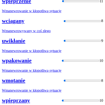
wpieprzenie
11
Wmanewrowanie
w kłopotliwą sytuację
wciągany
8
Wmanewrowywany
w coś złego
uwikłanie
9
Wmanewrowanie
w kłopotliwą sytuację
wpakowanie
10
Wmanewrowanie
w kłopotliwą sytuację
wmotanie
8
Wmanewrowanie
w kłopotliwą sytuację
wpieprzany
10