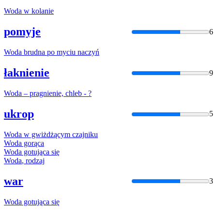
Woda
w kolanie
pomyje
6
Woda
brudna po myciu naczyń
łaknienie
9
Woda
– pragnienie, chleb - ?
ukrop
5
Woda
w gwiżdżącym czajniku
Woda
gorąca
Woda
gotująca się
Woda
, rodzaj
war
3
Woda
gotująca się