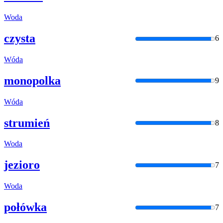
Woda
czysta
6
Wóda
monopolka
9
Wóda
strumień
8
Woda
jezioro
7
Woda
połówka
7