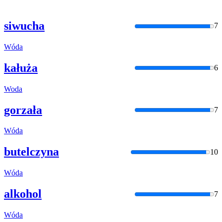
siwucha
7
Wóda
kałuża
6
Woda
gorzała
7
Wóda
butelczyna
10
Wóda
alkohol
7
Wóda