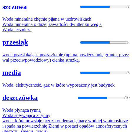
szczawa
7
Woda
mineralna chętnie pijana w uzdrowiskach
Woda
mineralna o dużej zawartości dwutlenku węgla
Woda
lecznicza
przesiąk
8
woda
przesiąkająca przez ziemię (np. na powierzchnię gruntu, przez
wał przeciwpowodziowy) cienką strużką.
media
5
Woda
, elektryczność, gaz w które wyposażony jest budynek
deszczówka
10
Woda
płynąca rynną
Woda
spływająca z rynny
woda
, która powstaje przez kondensację pary
wod
nej w atmosferze
i spada na powierzchnię Ziemi w postaci opadów atmosferycznych
(deszczu, śniegu, gradu).