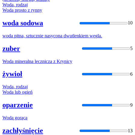
Woda
, rodzaj
Woda
prosto z rynny
woda sodowa
10
woda
pitna, sztucznie nasycona dwutlenkiem węgla.
zuber
5
Woda
mineralna lecznicza z Krynicy
żywioł
6
Woda
, rodzaj
Woda
lub ogień
oparzenie
9
Wodą
gorącą
zachłyśnięcie
13