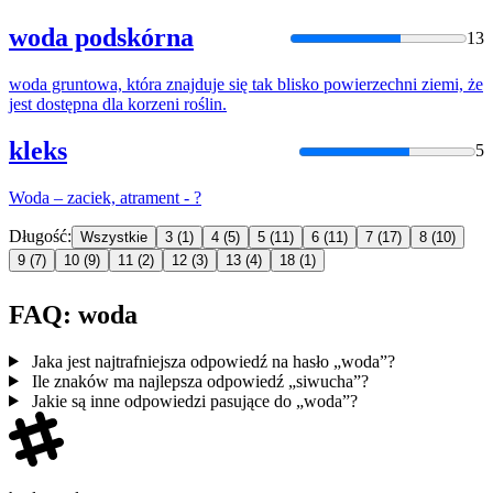
woda podskórna
13
woda
gruntowa, która znajduje się tak blisko powierzechni ziemi, że
jest dostępna dla korzeni roślin.
kleks
5
Woda
– zaciek, atrament - ?
Długość:
Wszystkie
3
(1)
4
(5)
5
(11)
6
(11)
7
(17)
8
(10)
9
(7)
10
(9)
11
(2)
12
(3)
13
(4)
18
(1)
FAQ: woda
Jaka jest najtrafniejsza odpowiedź na hasło „woda”?
Ile znaków ma najlepsza odpowiedź „siwucha”?
Jakie są inne odpowiedzi pasujące do „woda”?