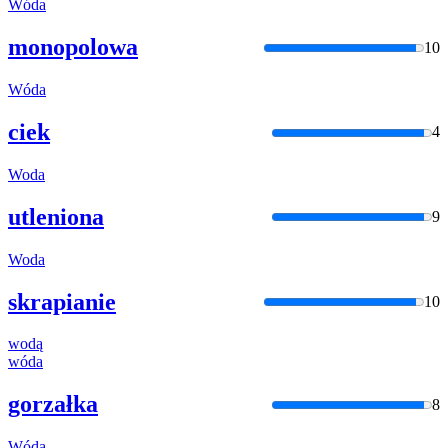
Wóda
monopolowa
10
Wóda
ciek
4
Woda
utleniona
9
Woda
skrapianie
10
wodą
wóda
gorzałka
8
Wóda