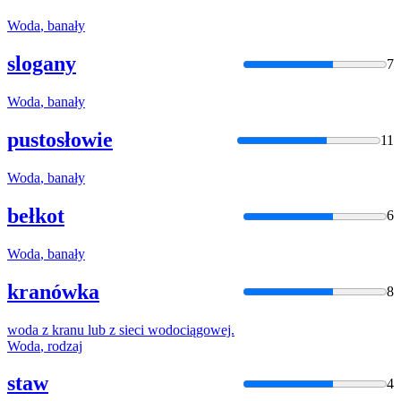
Woda
, banały
slogany
7
Woda
, banały
pustosłowie
11
Woda
, banały
bełkot
6
Woda
, banały
kranówka
8
woda
z kranu lub z sieci
wod
ociągowej.
Woda
, rodzaj
staw
4