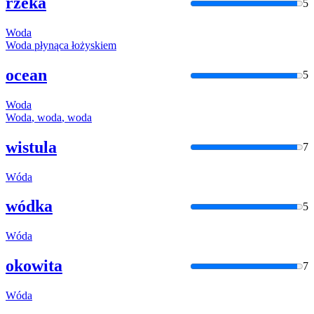
rzeka
5
Woda
Woda
płynąca łożyskiem
ocean
5
Woda
Woda
,
woda
,
woda
wistula
7
Wóda
wódka
5
Wóda
okowita
7
Wóda