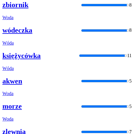
zbiornik
8
Woda
wódeczka
8
Wóda
księżycówka
11
Wóda
akwen
5
Woda
morze
5
Woda
zlewnia
7