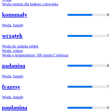
Woda
ognista dla białego człowieka
komunały
8
Woda
, banały
wrzątek
7
Woda
do zalania ziółek
Woda
, rodzaj
Woda
o temperaturze 100 stopni Celsjusza
gadanina
8
Woda
, banały
frazesy
7
Woda
, banały
paplanina
9