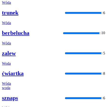
Wóda
trunek
6
Wóda
berbelucha
10
Wóda
zalew
5
Woda
ćwiartka
8
Wóda
wodą
sznaps
6