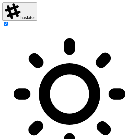
haslator