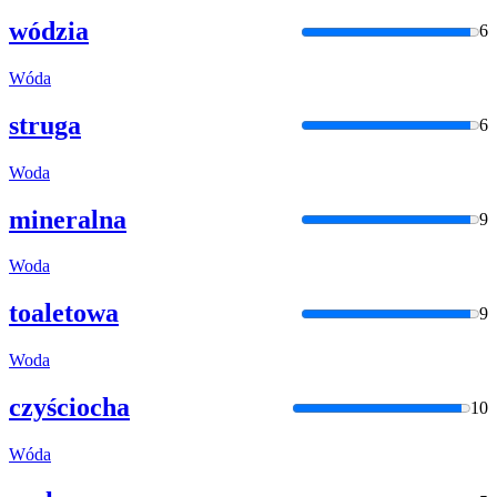
wódzia
6
Wóda
struga
6
Woda
mineralna
9
Woda
toaletowa
9
Woda
czyściocha
10
Wóda