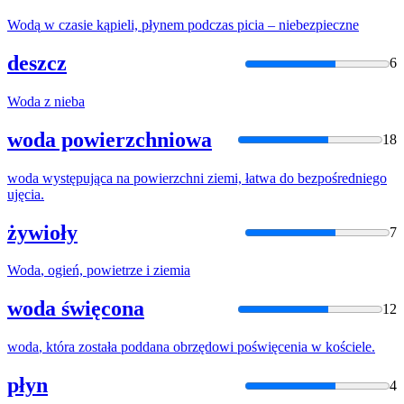
Wodą
w czasie kąpieli, płynem podczas picia – niebezpieczne
deszcz
6
Woda
z nieba
woda powierzchniowa
18
woda
występująca na powierzchni ziemi, łatwa do bezpośredniego
ujęcia.
żywioły
7
Woda
, ogień, powietrze i ziemia
woda święcona
12
woda
, która została poddana obrzędowi poświęcenia w kościele.
płyn
4