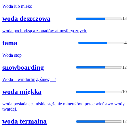
Woda
lub mleko
woda deszczowa
13
woda
pochodząca z opadów atmosferycznych.
tama
4
Woda
stop
snowboarding
12
Woda
– windurfing, śnieg – ?
woda miękka
10
woda
posiadająca niskie stężenie minerałów; przeciwieństwo
wod
y
twardej.
woda termalna
12