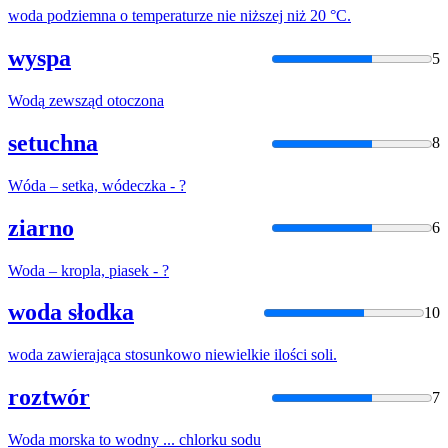
woda
podziemna o temperaturze nie niższej niż 20 °C.
wyspa
5
Wodą
zewsząd otoczona
setuchna
8
Wóda
– setka,
wód
eczka - ?
ziarno
6
Woda
– kropla, piasek - ?
woda słodka
10
woda
zawierająca stosunkowo niewielkie ilości soli.
roztwór
7
Woda
morska to
wod
ny ... chlorku sodu