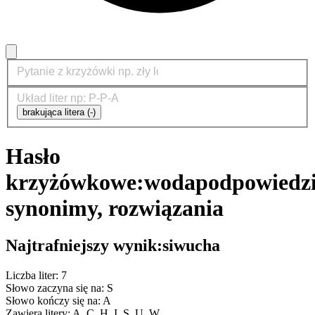
brakująca litera (-)
Hasło
krzyżówkowe:
woda
podpowiedzi
synonimy, rozwiązania
Najtrafniejszy wynik:
siwucha
Liczba liter: 7
Słowo zaczyna się na: S
Słowo kończy się na: A
Zawiera litery: A, C, H, I, S, U, W