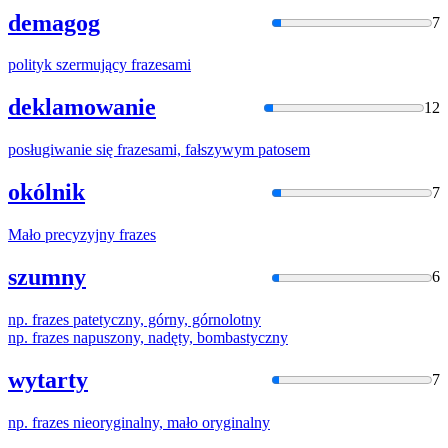
demagog
7
polityk szermujący
frazes
ami
deklamowanie
12
posługiwanie się
frazes
ami, fałszywym patosem
okólnik
7
Mało precyzyjny
frazes
szumny
6
np.
frazes
patetyczny, górny, górnolotny
np.
frazes
napuszony, nadęty, bombastyczny
wytarty
7
np.
frazes
nieoryginalny, mało oryginalny