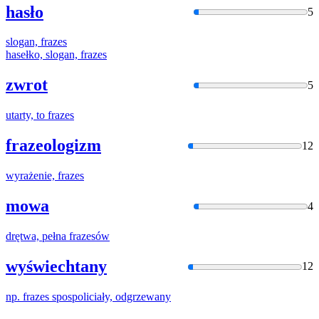
hasło
5
slogan,
frazes
hasełko, slogan,
frazes
zwrot
5
utarty, to
frazes
frazeologizm
12
wyrażenie,
frazes
mowa
4
drętwa, pełna
frazes
ów
wyświechtany
12
np.
frazes
spospoliciały, odgrzewany