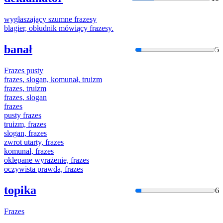
wygłaszający szumne
frazesy
blagier, obłudnik mówiący
frazesy
.
banał
5
Frazes
pusty
frazes
, slogan, komunał, truizm
frazes
, truizm
frazes
, slogan
frazes
pusty
frazes
truizm,
frazes
slogan,
frazes
zwrot utarty,
frazes
komunał,
frazes
oklepane wyrażenie,
frazes
oczywista prawda,
frazes
topika
6
Frazes