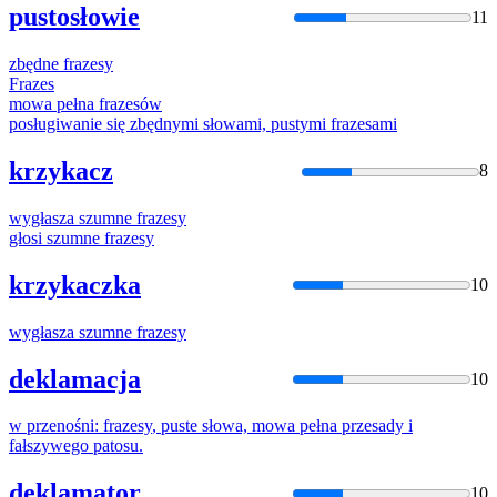
pustosłowie
11
zbędne
frazesy
Frazes
mowa pełna
frazes
ów
posługiwanie się zbędnymi słowami, pustymi
frazes
ami
krzykacz
8
wygłasza szumne
frazesy
głosi szumne
frazesy
krzykaczka
10
wygłasza szumne
frazesy
deklamacja
10
w przenośni:
frazesy
, puste słowa, mowa pełna przesady i
fałszywego patosu.
deklamator
10