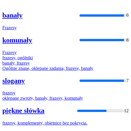
banały
6
Frazesy
komunały
8
Frazesy
frazesy
, ogólniki
banały,
frazesy
Ogólnie znane, oklepane zadania;
frazesy
, banały
slogany
7
frazesy
oklepane zwroty, banały,
frazesy
, komunały
piękne słówka
12
frazesy
, komplementy, obietnice bez pokrycia.