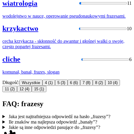
wiatrologia
11
wodolejstwo w nauce, operowanie pseudonaukowymi
frazes
ami.
krzykactwo
10
cecha krzykacza - skłonność do awantur i głośnej walki o swoje,
często popartej
frazes
ami.
cliche
6
komunał, banał,
frazes
, slogan
Długość:
Wszystkie
4
(1)
5
(3)
6
(6)
7
(8)
8
(2)
10
(4)
11
(2)
12
(4)
15
(1)
FAQ: frazesy
Jaka jest najtrafniejsza odpowiedź na hasło „frazesy”?
Ile znaków ma najlepsza odpowiedź „banały”?
Jakie są inne odpowiedzi pasujące do „frazesy”?