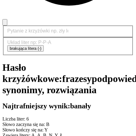
brakująca litera (-)
Hasło
krzyżówkowe:
frazesy
podpowied
synonimy, rozwiązania
Najtrafniejszy wynik:
banały
Liczba liter: 6
Słowo zaczyna się na: B
Słowo kończy się na: Y
Zawiera litery: A, A, B, N, Y, Ł