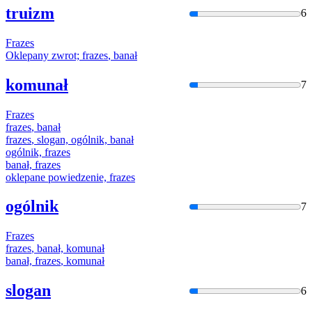
truizm
6
Frazes
Oklepany zwrot;
frazes
, banał
komunał
7
Frazes
frazes
, banał
frazes
, slogan, ogólnik, banał
ogólnik,
frazes
banał,
frazes
oklepane powiedzenie,
frazes
ogólnik
7
Frazes
frazes
, banał, komunał
banał,
frazes
, komunał
slogan
6