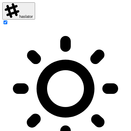
haslator