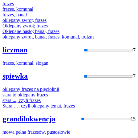
frazes
frazes
, komunał
frazes
, banał
oklepany zwrot,
frazes
Oklepany zwrot;
frazes
Oklepane hasło; banał,
frazes
oklepany zwrot, banał,
frazes
, komunał, truizm
liczman
7
frazes
, komunał, slogan
śpiewka
7
oklepany
frazes
na pięciolinii
stara to oklepany
frazes
stara ..., czyli
frazes
Stara …, czyli oklepany temat,
frazes
grandilokwencja
15
mowa pełna
frazes
ów, pustosłowie