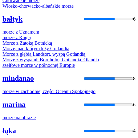
Chorwackie
morze
Włosko-chorwacko-albańskie
morze
bałtyk
6
morze
z Uznamem
morze
z Rugią
Morze
z Zatoką Botnicką
Morze
, nad którym leży Gotlandia
Morze
z głębią Landsort, wyspą Gotlandią
Morze
z wyspami: Bornholm, Gotlandia, Olandia
szelfowe
morze
w północnej Europie
mindanao
8
morze
w zachodniej części Oceanu Spokojnego
marina
6
morze
na obrazie
łąka
4