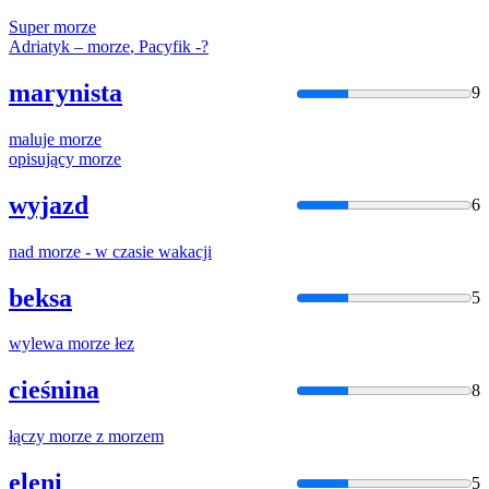
Super
morze
Adriatyk –
morze
, Pacyfik -?
marynista
9
maluje
morze
opisujący
morze
wyjazd
6
nad
morze
- w czasie wakacji
beksa
5
wylewa
morze
łez
cieśnina
8
łączy
morze
z
morze
m
eleni
5