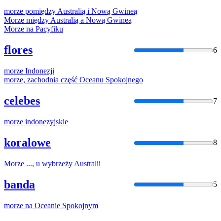
morze
pomiędzy Australią i Nową Gwineą
Morze
między Australią a Nową Gwineą
Morze
na Pacyfiku
flores
6
morze
Indonezji
morze
, zachodnia część Oceanu Spokojnego
celebes
7
morze
indonezyjskie
koralowe
8
Morze
..., u wybrzeży Australii
banda
5
morze
na Oceanie Spokojnym