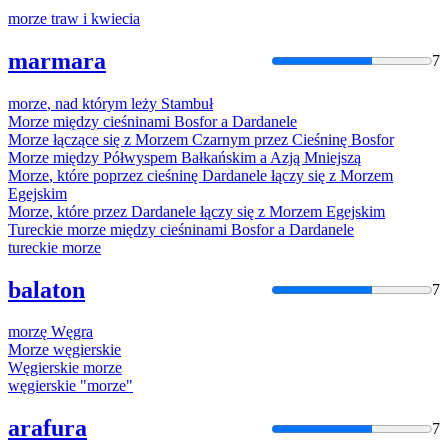
morze
traw i kwiecia
marmara
7
morze
, nad którym leży Stambuł
Morze
między cieśninami Bosfor a Dardanele
Morze
łączące się z
Morze
m Czarnym przez Cieśninę Bosfor
Morze
między Półwyspem Bałkańskim a Azją Mniejszą
Morze
, które poprzez cieśninę Dardanele łączy się z
Morze
m
Egejskim
Morze
, które przez Dardanele łączy się z
Morze
m Egejskim
Tureckie
morze
między cieśninami Bosfor a Dardanele
tureckie
morze
balaton
7
morzę
Węgra
Morze
węgierskie
Węgierskie
morze
węgierskie "
morze
"
arafura
7