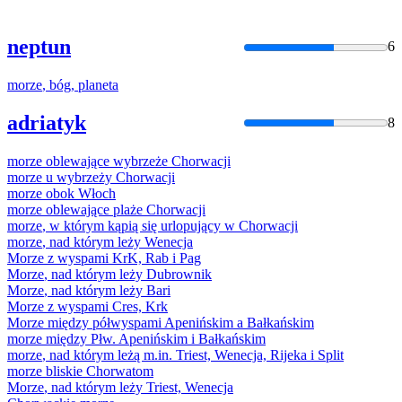
neptun
6
morze
, bóg, planeta
adriatyk
8
morze
oblewające wybrzeże Chorwacji
morze
u wybrzeży Chorwacji
morze
obok Włoch
morze
oblewające plaże Chorwacji
morze
, w którym kąpią się urlopujący w Chorwacji
morze
, nad którym leży Wenecja
Morze
z wyspami KrK, Rab i Pag
Morze
, nad którym leży Dubrownik
Morze
, nad którym leży Bari
Morze
z wyspami Cres, Krk
Morze
między półwyspami Apenińskim a Bałkańskim
morze
między Płw. Apenińskim i Bałkańskim
morze
, nad którym leżą m.in. Triest, Wenecja, Rijeka i Split
morze
bliskie Chorwatom
Morze
, nad którym leży Triest, Wenecja