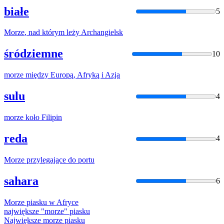
białe
5
Morze
, nad którym leży Archangielsk
śródziemne
10
morze
między Europą, Afryką i Azją
sulu
4
morze
koło Filipin
reda
4
Morze
przylegające do portu
sahara
6
Morze
piasku w Afryce
największe "
morze
" piasku
Największe
morze
piasku