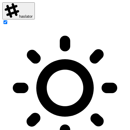
haslator