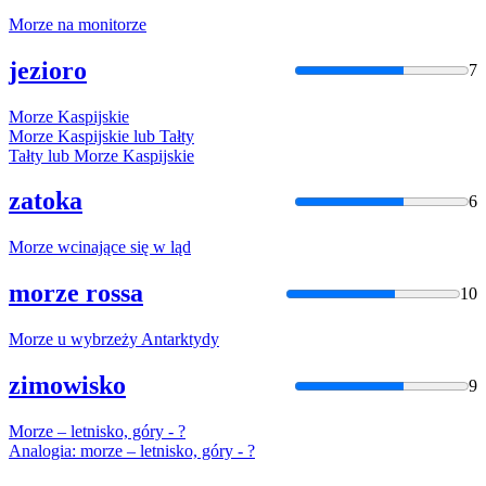
Morze
na monitorze
jezioro
7
Morze
Kaspijskie
Morze
Kaspijskie lub Tałty
Tałty lub
Morze
Kaspijskie
zatoka
6
Morze
wcinające się w ląd
morze rossa
10
Morze
u wybrzeży Antarktydy
zimowisko
9
Morze
– letnisko, góry - ?
Analogia:
morze
– letnisko, góry - ?