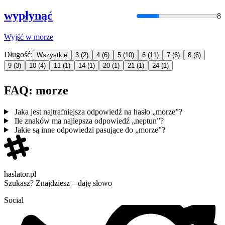
wypłynąć
8
Wyjść w
morze
Długość:
Wszystkie
3
(2)
4
(6)
5
(10)
6
(11)
7
(6)
8
(6)
9
(3)
10
(4)
11
(1)
14
(1)
20
(1)
21
(1)
24
(1)
FAQ: morze
Jaka jest najtrafniejsza odpowiedź na hasło „morze”?
Ile znaków ma najlepsza odpowiedź „neptun”?
Jakie są inne odpowiedzi pasujące do „morze”?
haslator.pl
Szukasz? Znajdziesz – daję słowo
Social