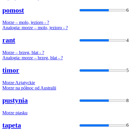
pomost
6
Morze
– molo, jezioro - ?
Analogia:
morze
– molo, jezioro - ?
rant
4
Morze
– brzeg, blat - ?
Analogia:
morze
– brzeg, blat - ?
timor
5
Morze
Azjatyckie
Morze
na północ od Australii
pustynia
8
Morze
piasku
tapeta
6