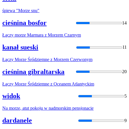
śpiewa "
Morze
snu"
cieśnina bosfor
14
Łączy
morze
Marmara z
Morze
m Czarnym
kanał sueski
11
Łączy
Morze
Śródziemne z
Morze
m Czerwonym
cieśnina gibraltarska
20
Łączy
Morze
Śródziemne z Oceanem Atlantyckim
widok
5
Na
morze
, atut pokoju w nadmorskim pensjonacie
dardanele
9