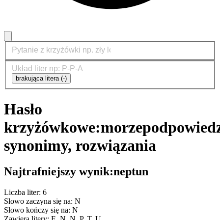
brakująca litera (-)
Hasło
krzyżówkowe:
morze
podpowiedz
synonimy, rozwiązania
Najtrafniejszy wynik:
neptun
Liczba liter: 6
Słowo zaczyna się na: N
Słowo kończy się na: N
Zawiera litery: E, N, N, P, T, U