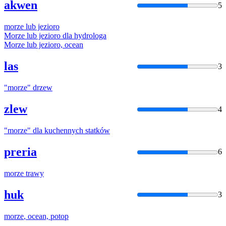
akwen
5
morze
lub jezioro
Morze
lub jezioro dla hydrologa
Morze
lub jezioro, ocean
las
3
"
morze
" drzew
zlew
4
"
morze
" dla kuchennych statków
preria
6
morze
trawy
huk
3
morze
, ocean, potop