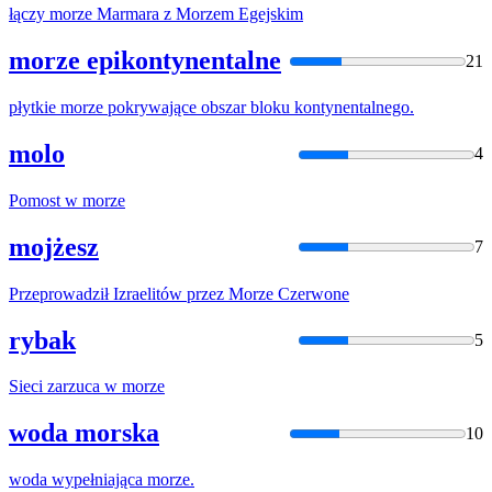
łączy
morze
Marmara z
Morze
m Egejskim
morze epikontynentalne
21
płytkie
morze
pokrywające obszar bloku kontynentalnego.
molo
4
Pomost w
morze
mojżesz
7
Przeprowadził Izraelitów przez
Morze
Czerwone
rybak
5
Sieci zarzuca w
morze
woda morska
10
woda wypełniająca
morze
.