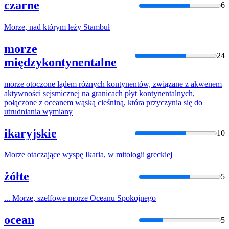
czarne
6
Morze
, nad którym leży Stambuł
morze
24
międzykontynentalne
morze
otoczone lądem różnych kontynentów, związane z akwenem
aktywności sejsmicznej na granicach płyt kontynentalnych,
połączone z oceanem wąską cieśniną, która przyczynia się do
utrudniania wymiany
ikaryjskie
10
Morze
otaczające wyspę Ikaria, w mitologii greckiej
żółte
5
...
Morze
, szelfowe
morze
Oceanu Spokojnego
ocean
5