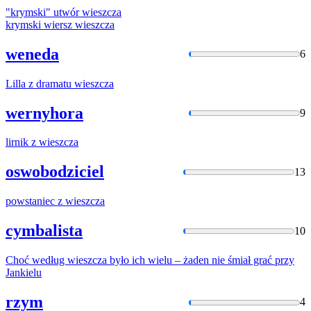
"krymski" utwór
wieszcza
krymski wiersz
wieszcza
weneda
6
Lilla z dramatu
wieszcza
wernyhora
9
lirnik z
wieszcza
oswobodziciel
13
powstaniec z
wieszcza
cymbalista
10
Choć według
wieszcza
było ich wielu – żaden nie śmiał grać przy
Jankielu
rzym
4