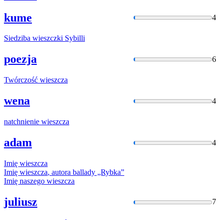
kume
4
Siedziba
wieszczki
Sybilli
poezja
6
Twórczość
wieszcza
wena
4
natchnienie
wieszcza
adam
4
Imię
wieszcza
Imię
wieszcza
, autora ballady „Rybka”
Imię naszego
wieszcza
juliusz
7