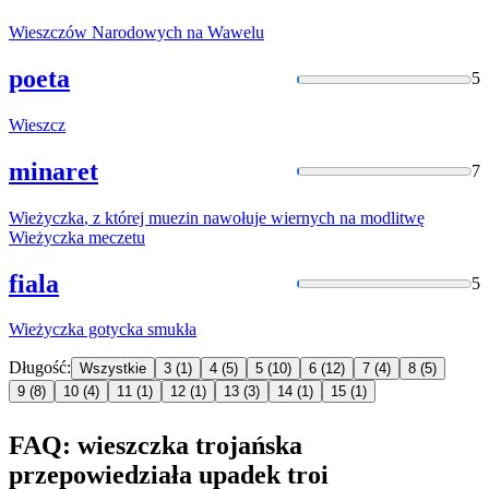
Wieszczów
Narodowych na Wawelu
poeta
5
Wieszcz
minaret
7
Wieżyczka
, z której muezin nawołuje wiernych na modlitwę
Wieżyczka
meczetu
fiala
5
Wieżyczka
gotycka smukła
Długość:
Wszystkie
3
(1)
4
(5)
5
(10)
6
(12)
7
(4)
8
(5)
9
(8)
10
(4)
11
(1)
12
(1)
13
(3)
14
(1)
15
(1)
FAQ: wieszczka trojańska
przepowiedziała upadek troi