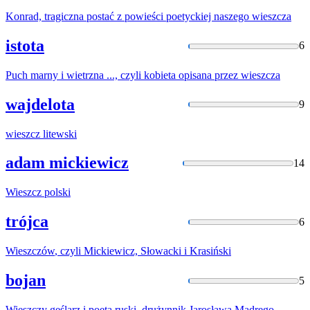
Konrad, tragiczna postać z powieści poetyckiej naszego
wieszcza
istota
6
Puch marny i wietrzna ..., czyli kobieta opisana przez
wieszcza
wajdelota
9
wieszcz
litewski
adam mickiewicz
14
Wieszcz
polski
trójca
6
Wieszczów
, czyli Mickiewicz, Słowacki i Krasiński
bojan
5
Wieszczy
gęślarz i poeta ruski, drużynnik Jarosława Mądrego