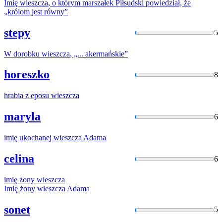
Imię
wieszcza
, o którym marszałek Piłsudski powiedział, że
„królom jest równy”
stepy
5
W dorobku
wieszcza
, „... akermańskie”
horeszko
8
hrabia z eposu
wieszcza
maryla
6
imię ukochanej
wieszcza
Adama
celina
6
imię żony
wieszcza
Imię żony
wieszcza
Adama
sonet
5