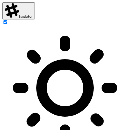
haslator