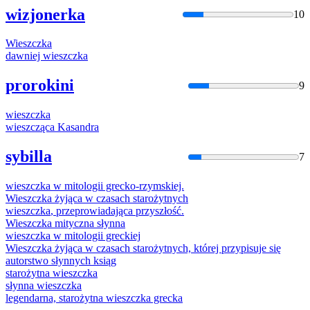
wizjonerka
10
Wieszczka
dawniej
wieszczka
prorokini
9
wieszczka
wieszcząca
Kasandra
sybilla
7
wieszczka
w mitologii grecko-rzymskiej.
Wieszczka
żyjąca w czasach starożytnych
wieszczka
, przeprowiadająca przyszłość.
Wieszczka
mityczna słynna
wieszczka
w mitologii greckiej
Wieszczka
żyjąca w czasach starożytnych, której przypisuje się
autorstwo słynnych ksiąg
starożytna
wieszczka
słynna
wieszczka
legendarna, starożytna
wieszczka
grecka