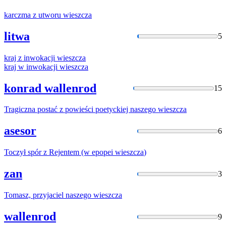
karczma z utworu
wieszcza
litwa
5
kraj z inwokacji
wieszcza
kraj w inwokacji
wieszcza
konrad wallenrod
15
Tragiczna postać z powieści poetyckiej naszego
wieszcza
asesor
6
Toczył spór z Rejentem (w epopei
wieszcza
)
zan
3
Tomasz, przyjaciel naszego
wieszcza
wallenrod
9