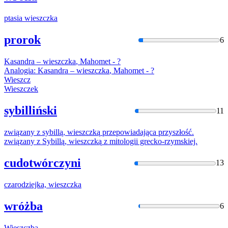
ptasia
wieszczka
prorok
6
Kasandra –
wieszczka
, Mahomet - ?
Analogia: Kasandra –
wieszczka
, Mahomet - ?
Wieszcz
Wieszczek
sybilliński
11
związany z sybillą,
wieszczką
przepowiadająca przyszłość.
związany z Sybillą,
wieszczką
z mitologii grecko-rzymskiej.
cudotwórczyni
13
czarodziejka,
wieszczka
wróżba
6
Wieszczba