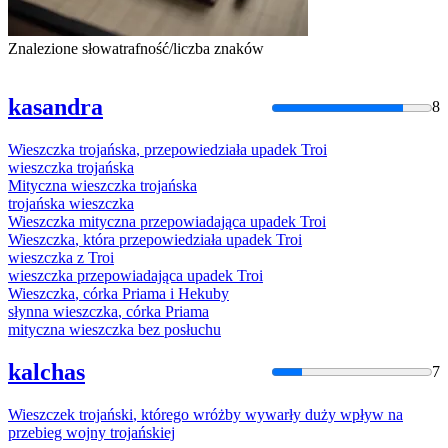
Znalezione słowa
trafność/liczba znaków
kasandra
8
Wieszczka
trojańska
,
przepowiedziała
upadek
Troi
wieszczka
trojańska
Mityczna
wieszczka
trojańska
trojańska
wieszczka
Wieszczka
mityczna przepowiadająca
upadek
Troi
Wieszczka
, która
przepowiedziała
upadek
Troi
wieszczka
z
Troi
wieszczka
przepowiadająca
upadek
Troi
Wieszczka
, córka Priama i Hekuby
słynna
wieszczka
, córka Priama
mityczna
wieszczka
bez posłuchu
kalchas
7
Wieszczek
trojański
, którego wróżby wywarły duży wpływ na
przebieg wojny trojańskiej