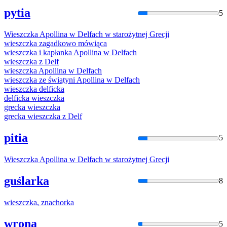
pytia
5
Wieszczka
Apollina w Delfach w starożytnej Grecji
wieszczka
zagadkowo mówiąca
wieszczka
i kapłanka Apollina w Delfach
wieszczka
z Delf
wieszczka
Apollina w Delfach
wieszczka
ze świątyni Apollina w Delfach
wieszczka
delficka
delficka
wieszczka
grecka
wieszczka
grecka
wieszczka
z Delf
pitia
5
Wieszczka
Apollina w Delfach w starożytnej Grecji
guślarka
8
wieszczka
, znachorka
wrona
5