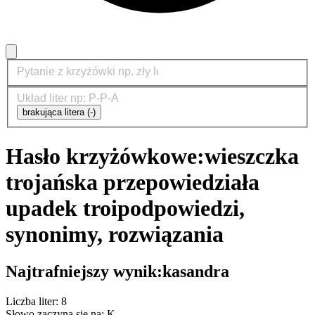
brakująca litera (-)
Hasło krzyżówkowe:
wieszczka
trojańska przepowiedziała
upadek troi
podpowiedzi,
synonimy, rozwiązania
Najtrafniejszy wynik:
kasandra
Liczba liter: 8
Słowo zaczyna się na: K