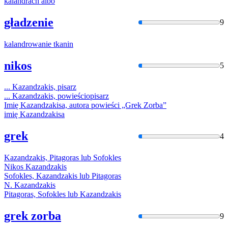
kalandra
ch albo
gładzenie
9
kalandro
wanie tkanin
nikos
5
...
Kazandza
kis, pisarz
...
Kazandza
kis, powieściopisarz
Imię
Kazandza
kisa, autora powieści „Grek Zorba”
imię
Kazandza
kisa
grek
4
Kazandza
kis, Pitagoras lub Sofokles
Nikos
Kazandza
kis
Sofokles,
Kazandza
kis lub Pitagoras
N.
Kazandza
kis
Pitagoras, Sofokles lub
Kazandza
kis
grek zorba
9