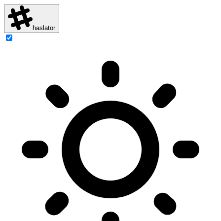
haslator