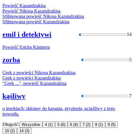
Powieść
Kazandza
kisa
Powieść Nikosa
Kazandza
kisa
Sfilmowana powieść Nikosa
Kazandza
kisa
Sfilmowana powieść
Kazandza
kisa
emil i detektywi
14
Powieść Ericha
Kästnera
zorba
5
Grek z powieści Nikosa
Kazandza
kisa
Grek z powieści
Kazandza
kisa
"Grek ...", powieść
Kazandza
kisa
kąśliwy
7
o insektach: skłonny do
kąsania
, gryzienia, uciążliwy z tego
powodu.
Długość:
Wszystkie
4
(1)
5
(6)
6
(4)
7
(2)
8
(1)
9
(5)
10
(2)
14
(3)