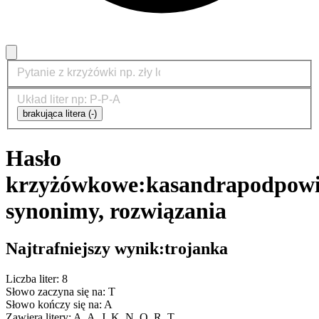
brakująca litera (-)
Hasło
krzyżówkowe:
kasandra
podpowi
synonimy, rozwiązania
Najtrafniejszy wynik:
trojanka
Liczba liter: 8
Słowo zaczyna się na: T
Słowo kończy się na: A
Zawiera litery: A, A, J, K, N, O, R, T