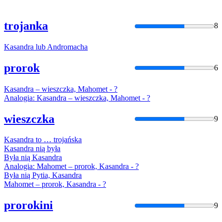
trojanka
8
Kasandra
lub Andromacha
prorok
6
Kasandra
– wieszczka, Mahomet - ?
Analogia:
Kasandra
– wieszczka, Mahomet - ?
wieszczka
9
Kasandra
to … trojańska
Kasandra
nią była
Była nią
Kasandra
Analogia: Mahomet – prorok,
Kasandra
- ?
Była nią Pytia,
Kasandra
Mahomet – prorok,
Kasandra
- ?
prorokini
9