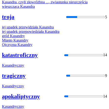
Kasandra
, czyli złowróżbna ..., zwiastunka nieszczęścia
wieszcząca
Kasandra
troja
5
jej upadek przewidziała
Kasandra
jej upadek przepowiedziała
Kasandra
gród
Kasandry
Miasto
Kasandry
Ojczyzna
Kasandry
katastroficzny
14
Kasandry
czny
tragiczny
9
Kasandry
czny
apokaliptyczny
14
Kasandry
czny