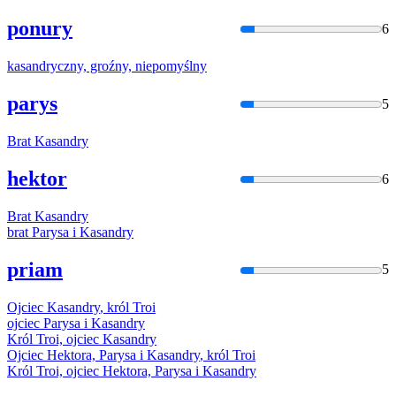
ponury
6
kasandry
czny, groźny, niepomyślny
parys
5
Brat
Kasandry
hektor
6
Brat
Kasandry
brat Parysa i
Kasandry
priam
5
Ojciec
Kasandry
, król Troi
ojciec Parysa i
Kasandry
Król Troi, ojciec
Kasandry
Ojciec Hektora, Parysa i
Kasandry
, król Troi
Król Troi, ojciec Hektora, Parysa i
Kasandry