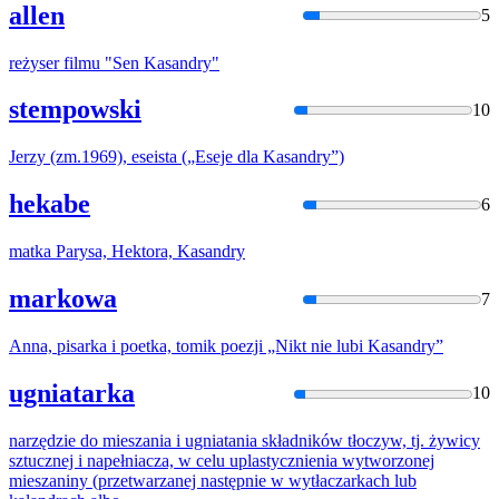
allen
5
reżyser filmu "Sen
Kasandry
"
stempowski
10
Jerzy (zm.1969), eseista („Eseje dla
Kasandry
”)
hekabe
6
matka Parysa, Hektora,
Kasandry
markowa
7
Anna, pisarka i poetka, tomik poezji „Nikt nie lubi
Kasandry
”
ugniatarka
10
narzędzie do mieszania i ugniatania składników tłoczyw, tj. żywicy
sztucznej i napełniacza, w celu uplastycznienia wytworzonej
mieszaniny (przetwarzanej następnie w wytłaczarkach lub