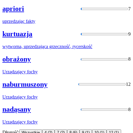
apriori
7
uprzedzając
fakty
kurtuazja
9
wytworna,
uprzedzająca
grzeczność, rycerskość
obrażony
8
Urządzający
fochy
naburmuszony
12
Urządzający
fochy
nadąsany
8
Urządzający
fochy
Długość:
Wszystkie
4
(2)
7
(2)
8
(6)
9
(1)
10
(1)
12
(1)