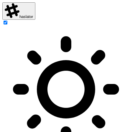
haslator