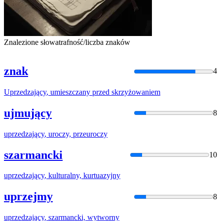
Znalezione słowa
trafność/liczba znaków
znak
4
Uprzedzający
,
umieszczany
przed
skrzyżowaniem
ujmujący
8
uprzedzający
, uroczy, przeuroczy
szarmancki
10
uprzedzający
, kulturalny, kurtuazyjny
uprzejmy
8
uprzedzający
, szarmancki, wytworny