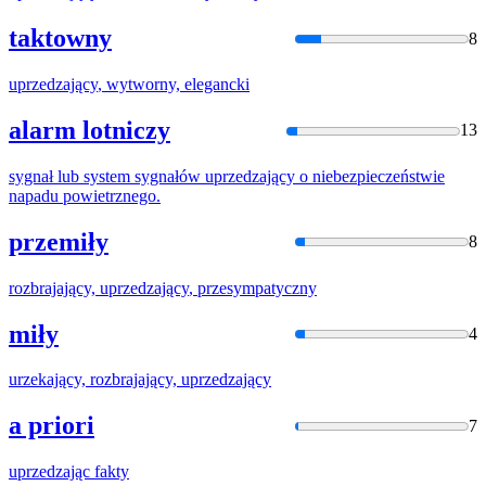
taktowny
8
uprzedzający
, wytworny, elegancki
alarm lotniczy
13
sygnał lub system sygnałów
uprzedzający
o niebezpieczeństwie
napadu powietrznego.
przemiły
8
rozbrajający,
uprzedzający
, przesympatyczny
miły
4
urzekający, rozbrajający,
uprzedzający
a priori
7
uprzedzając
fakty