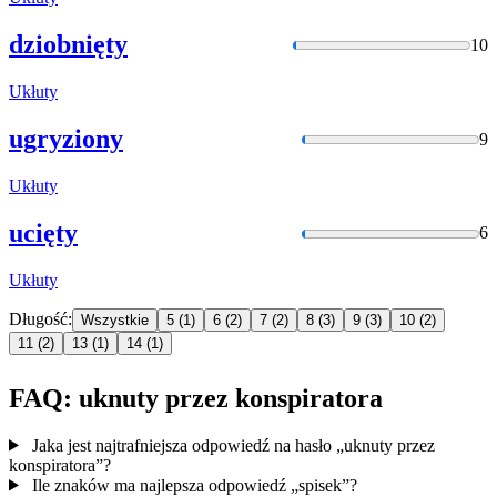
dziobnięty
10
Ukłuty
ugryziony
9
Ukłuty
ucięty
6
Ukłuty
Długość:
Wszystkie
5
(1)
6
(2)
7
(2)
8
(3)
9
(3)
10
(2)
11
(2)
13
(1)
14
(1)
FAQ: uknuty przez konspiratora
Jaka jest najtrafniejsza odpowiedź na hasło „uknuty przez
konspiratora”?
Ile znaków ma najlepsza odpowiedź „spisek”?