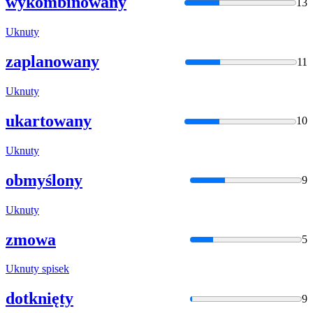
wykombinowany
13
Uknuty
zaplanowany
11
Uknuty
ukartowany
10
Uknuty
obmyślony
9
Uknuty
zmowa
5
Uknuty
spisek
dotknięty
9