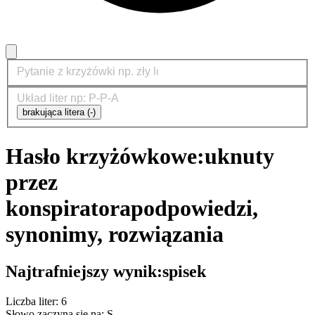
brakująca litera (-)
Hasło krzyżówkowe:
uknuty
przez
konspiratora
podpowiedzi,
synonimy, rozwiązania
Najtrafniejszy wynik:
spisek
Liczba liter: 6
Słowo zaczyna się na: S