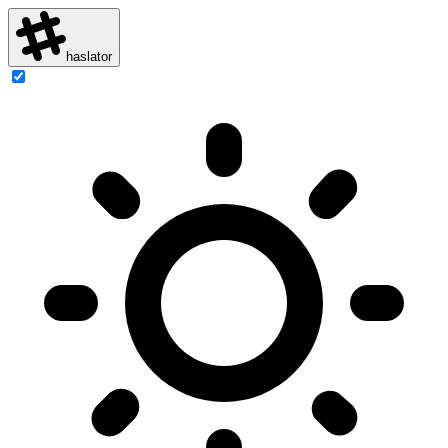
haslator