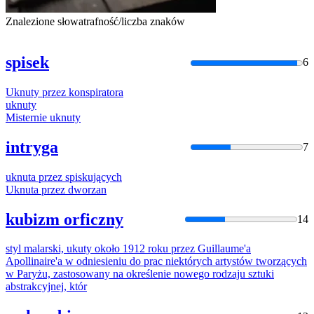
Znalezione słowa
trafność/liczba znaków
spisek
6
Uknuty
przez
konspiratora
uknuty
Misternie
uknuty
intryga
7
uknuta
przez
spiskujących
Uknuta
przez
dworzan
kubizm orficzny
14
styl malarski,
ukuty
około 1912 roku
przez
Guillaume'a
Apollinaire'a w odniesieniu do prac niektórych artystów tworzących
w Paryżu, zastosowany na określenie nowego rodzaju sztuki
abstrakcyjnej, któr