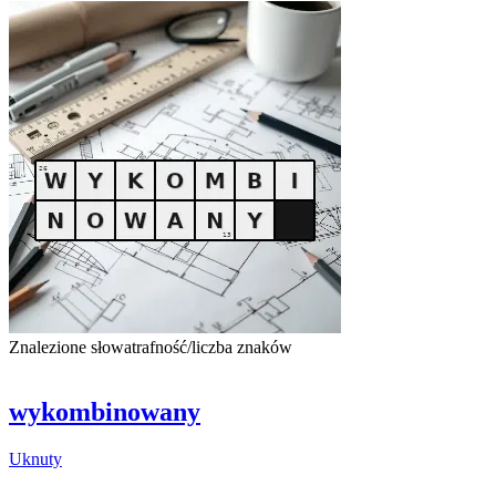
Znalezione słowa
trafność/liczba znaków
wykombinowany
Uknuty