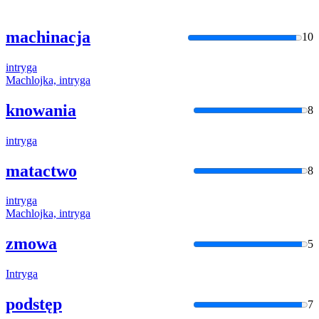
machinacja
10
intryga
Machlojka,
intryga
knowania
8
intryga
matactwo
8
intryga
Machlojka,
intryga
zmowa
5
Intryga
podstęp
7