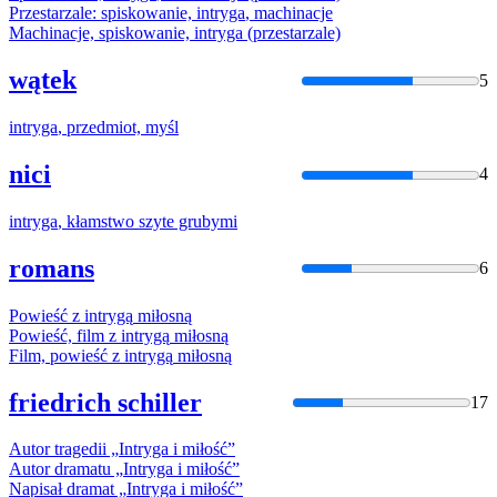
Przestarzale: spiskowanie,
intryga
, machinacje
Machinacje, spiskowanie,
intryga
(przestarzale)
wątek
5
intryga
, przedmiot, myśl
nici
4
intryga
, kłamstwo szyte grubymi
romans
6
Powieść z
intrygą
miłosną
Powieść, film z
intrygą
miłosną
Film, powieść z
intrygą
miłosną
friedrich schiller
17
Autor tragedii „
Intryga
i miłość”
Autor dramatu „
Intryga
i miłość”
Napisał dramat „
Intryga
i miłość”