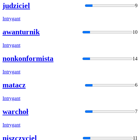
judziciel
9
Intryga
nt
awanturnik
10
Intryga
nt
nonkonformista
14
Intryga
nt
matacz
6
Intryga
nt
warchoł
7
Intryga
nt
niszczyciel
11