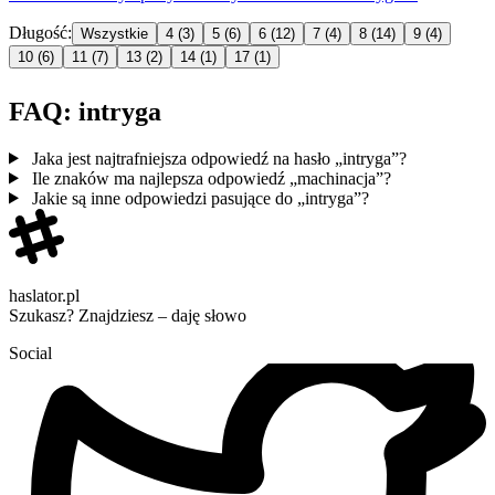
Długość:
Wszystkie
4
(3)
5
(6)
6
(12)
7
(4)
8
(14)
9
(4)
10
(6)
11
(7)
13
(2)
14
(1)
17
(1)
FAQ: intryga
Jaka jest najtrafniejsza odpowiedź na hasło „intryga”?
Ile znaków ma najlepsza odpowiedź „machinacja”?
Jakie są inne odpowiedzi pasujące do „intryga”?
haslator.pl
Szukasz? Znajdziesz – daję słowo
Social