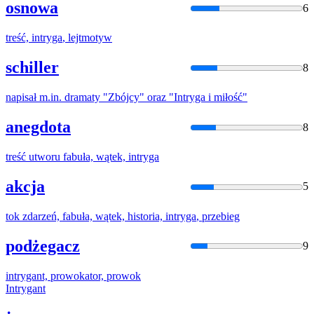
osnowa
6
treść,
intryga
, lejtmotyw
schiller
8
napisał m.in. dramaty "Zbójcy" oraz "
Intryga
i miłość"
anegdota
8
treść utworu fabuła, wątek,
intryga
akcja
5
tok zdarzeń, fabuła, wątek, historia,
intryga
, przebieg
podżegacz
9
intryga
nt, prowokator, prowok
Intryga
nt