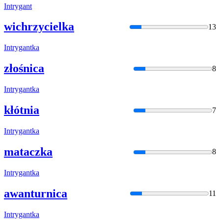
Intryga
nt
wichrzycielka
13
Intryga
ntka
złośnica
8
Intryga
ntka
kłótnia
7
Intryga
ntka
mataczka
8
Intryga
ntka
awanturnica
11
Intryga
ntka