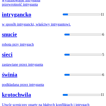
wyrafinowanie
intryga
nta
przewrotność
intryga
nta
intrygancko
11
w sposób
intryga
ncki, właściwy
intryga
ntowi.
snucie
6
robota przy
intryga
ch
sieci
5
zastawiane przez
intryga
nta
świnia
6
podkładana przez
intryga
nta
krotochwila
11
Utwór sceniczny oparty na błahych konfliktach i
intryga
ch