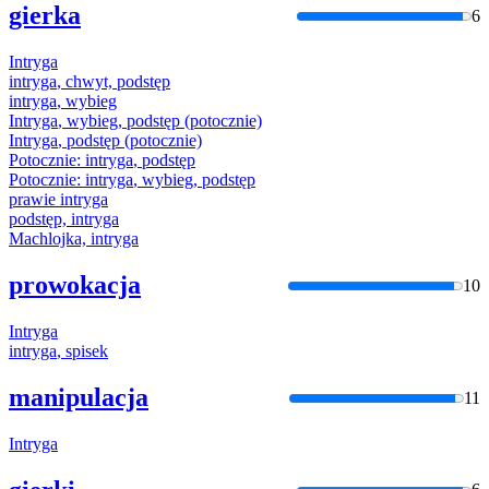
gierka
6
Intryga
intryga
, chwyt, podstęp
intryga
, wybieg
Intryga
, wybieg, podstęp (potocznie)
Intryga
, podstęp (potocznie)
Potocznie:
intryga
, podstęp
Potocznie:
intryga
, wybieg, podstęp
prawie
intryga
podstęp,
intryga
Machlojka,
intryga
prowokacja
10
Intryga
intryga
, spisek
manipulacja
11
Intryga