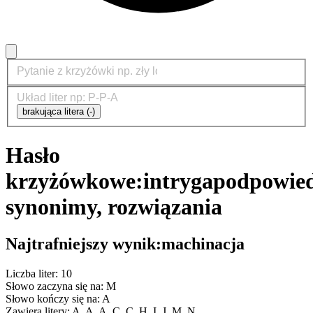
brakująca litera (-)
Hasło
krzyżówkowe:
intryga
podpowied
synonimy, rozwiązania
Najtrafniejszy wynik:
machinacja
Liczba liter: 10
Słowo zaczyna się na: M
Słowo kończy się na: A
Zawiera litery: A, A, A, C, C, H, I, J, M, N