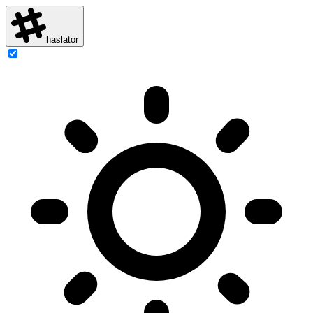
haslator