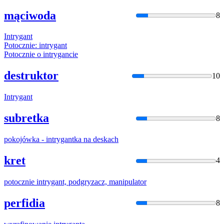
mąciwoda
8
Intryga
nt
Potocznie:
intryga
nt
Potocznie o
intryga
ncie
destruktor
10
Intryga
nt
subretka
8
pokojówka -
intryga
ntka na deskach
kret
4
potocznie
intryga
nt, podgryzacz, manipulator
perfidia
8