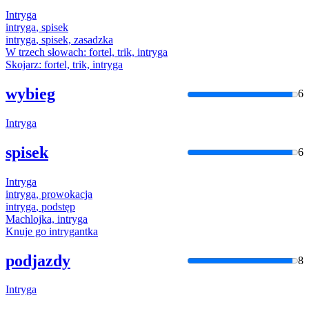
Intryga
intryga
, spisek
intryga
, spisek, zasadzka
W trzech słowach: fortel, trik,
intryga
Skojarz: fortel, trik,
intryga
wybieg
6
Intryga
spisek
6
Intryga
intryga
, prowokacja
intryga
, podstęp
Machlojka,
intryga
Knuje go
intryga
ntka
podjazdy
8
Intryga