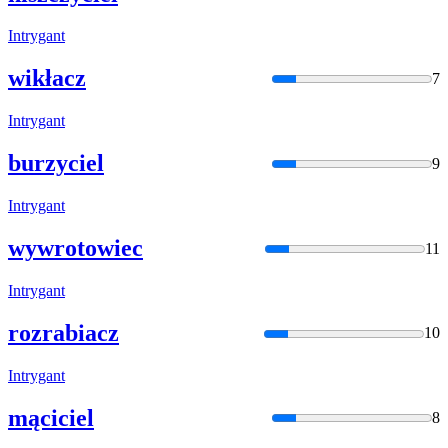
Intryga
nt
wikłacz
7
Intryga
nt
burzyciel
9
Intryga
nt
wywrotowiec
11
Intryga
nt
rozrabiacz
10
Intryga
nt
mąciciel
8