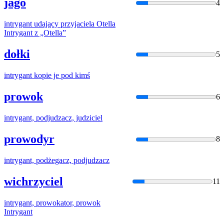
jago
4
intryga
nt udający przyjaciela Otella
Intryga
nt z „Otella”
dołki
5
intryga
nt kopie je pod kimś
prowok
6
intryga
nt, podjudzacz, judziciel
prowodyr
8
intryga
nt, podżegacz, podjudzacz
wichrzyciel
11
intryga
nt, prowokator, prowok
Intryga
nt