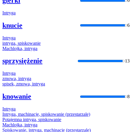
gierki
6
Intryga
knucie
6
Intryga
intryga
, spiskowanie
Machlojka,
intryga
sprzysiężenie
13
Intryga
zmowa,
intryga
spisek, zmowa,
intryga
knowanie
8
Intryga
Intryga
, machinacje, spiskowanie (przestarzale)
Potajemna
intryga
, spiskowanie
Machlojka,
intryga
Spiskowanie,
intryga
, machinacje (przestarzale)