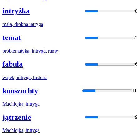
intryżka
8
mała, drobna
intryga
temat
5
problematyka,
intryga
, ramy
fabuła
6
wątek,
intryga
, historia
konszachty
10
Machlojka,
intryga
jątrzenie
9
Machlojka,
intryga