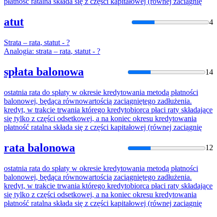
płatność
rata
lna składa się z części kapitałowej (równej zaciągnię
atut
4
Strata –
rata
, statut - ?
Analogia: strata –
rata
, statut - ?
spłata balonowa
14
ostatnia
rata
do spłaty w okresie kredytowania metodą płatności
balonowej, będąca równowartością zaciągniętego zadłużenia.
kredyt, w trakcie trwania którego kredytobiorca płaci
rat
y składające
się tylko z części odsetkowej, a na koniec okresu kredytowania
płatność
rata
lna składa się z części kapitałowej (równej zaciągnię
rata balonowa
12
ostatnia
rata
do spłaty w okresie kredytowania metodą płatności
balonowej, będąca równowartością zaciągniętego zadłużenia.
kredyt, w trakcie trwania którego kredytobiorca płaci
rat
y składające
się tylko z części odsetkowej, a na koniec okresu kredytowania
płatność
rata
lna składa się z części kapitałowej (równej zaciągnię