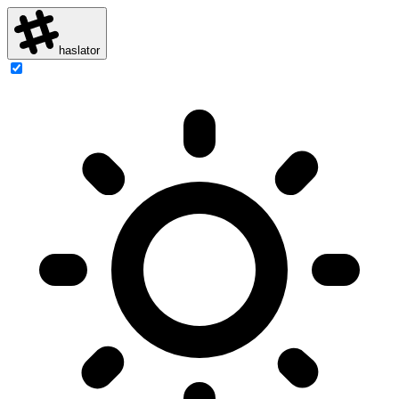
haslator