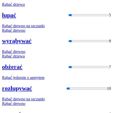
Rąba
ć drzewa
łupać
5
Rąba
ć drewno na szczapki
Rąba
ć drewno
wyrąbywać
9
Rąba
ć drewno
Rąba
ć drzewa
obżerać
7
Rąba
ć jedzenie z apetytem
rozłupywać
10
Rąba
ć drewno na szczapki
Rąba
ć drewno