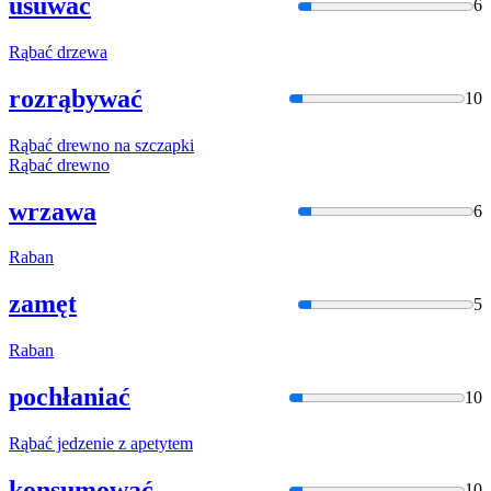
usuwać
6
Rąba
ć drzewa
rozrąbywać
10
Rąba
ć drewno na szczapki
Rąba
ć drewno
wrzawa
6
Raba
n
zamęt
5
Raba
n
pochłaniać
10
Rąba
ć jedzenie z apetytem
konsumować
10