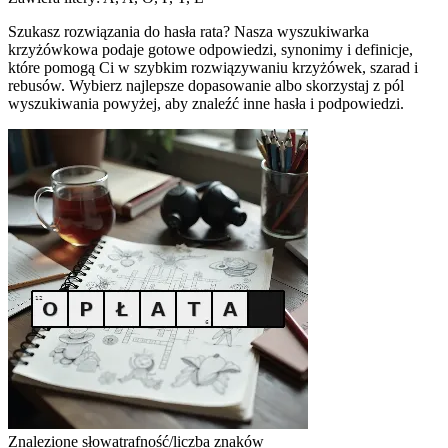
Szukasz rozwiązania do hasła rata? Nasza wyszukiwarka
krzyżówkowa podaje gotowe odpowiedzi, synonimy i definicje,
które pomogą Ci w szybkim rozwiązywaniu krzyżówek, szarad i
rebusów. Wybierz najlepsze dopasowanie albo skorzystaj z pól
wyszukiwania powyżej, aby znaleźć inne hasła i podpowiedzi.
Znalezione słowa
trafność/liczba znaków