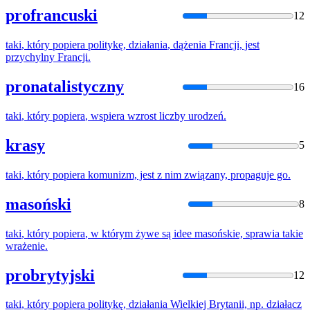
profrancuski
12
taki
,
który
popiera
politykę
,
działania
, dążenia Francji, jest
przychylny Francji.
pronatalistyczny
16
taki
,
który
popiera
, wspiera wzrost liczby urodzeń.
krasy
5
taki
,
który
popiera
komunizm, jest z nim związany, propaguje go.
masoński
8
taki
,
który
popiera
, w
którym
żywe są idee masońskie, sprawia
takie
wrażenie.
probrytyjski
12
taki
,
który
popiera
politykę
,
działania
Wielkiej Brytanii,
np
. działacz