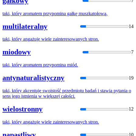
gałkowy
7
taki
,
który
aromatem przypomina gałkę muszkatołową.
multilateralny
14
taki
,
który
angażuje wiele zainteresowanych stron.
miodowy
7
taki
,
który
aromatem przypomina miód.
antynaturalistyczny
19
taki
,
który
akcentuje swoistość przedmiotu badań i stawia pytania o
sens jego istnienia w większej całości.
wielostronny
12
taki
,
który
angażuje wiele zainteresowanych stron.
napastliwy
10