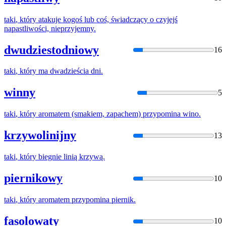
taki
,
który
atakuje kogoś lub coś, świadczący o czyjejś
napastliwości, nieprzyjemny.
dwudziestodniowy
16
taki
,
który
ma dwadzieścia dni.
winny
5
taki
,
który
aromatem (smakiem, zapachem) przypomina wino.
krzywolinijny
13
taki
,
który
biegnie linią krzywą.
piernikowy
10
taki
,
który
aromatem przypomina piernik.
fasolowaty
10