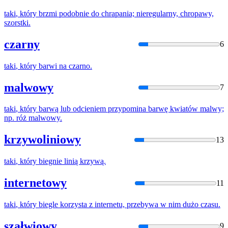
taki
,
który
brzmi podobnie do chrapania; nieregularny, chropawy,
szorstki.
czarny
6
taki
,
który
barwi na czarno.
malwowy
7
taki
,
który
barwą lub odcieniem przypomina barwę kwiatów malwy;
np
. róż malwowy.
krzywoliniowy
13
taki
,
który
biegnie linią krzywą.
internetowy
11
taki
,
który
biegle korzysta z internetu, przebywa w nim dużo czasu.
szałwiowy
9