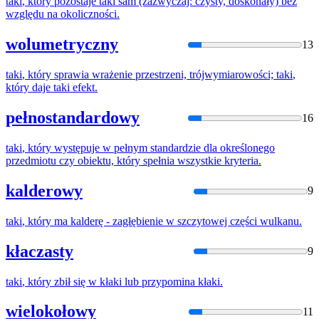
taki
,
który
pozostaje
taki
sam (zazwyczaj: czysty, doskonały) bez
względu na okoliczności.
wolumetryczny
13
taki
,
który
sprawia wrażenie przestrzeni, trójwymiarowości;
taki
,
który
daje
taki
efekt.
pełnostandardowy
16
taki
,
który
występuje w pełnym standardzie dla określonego
przedmiotu czy obiektu,
który
spełnia wszystkie kryteria.
kalderowy
9
taki
,
który
ma kalderę - zagłębienie w szczytowej części wulkanu.
kłaczasty
9
taki
,
który
zbił się w kłaki lub przypomina kłaki.
wielokołowy
11