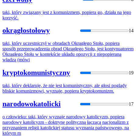
taki
,
który
związany jest z komunizmem,
popiera
go, działa na jego
korzyść.
okrągłostołowy
14
taki
,
który
uczestniczył w obradach Okrągłego Stołu,
popiera
sposób przeprowadzenia obrad Okrągłego Stołu, jest kontynuatorem
Okrągłego Stołu w kontekście układu opozycji z niepopieraną
władzą (mówi
kryptokomunistyczny
19
taki
,
który
deklaruje, że nie jest komunistyczny, ale głosi poglądy
bliskie komunizmowi, wyznaje,
popiera
kryptokomunizm.
narodowokatolicki
17
o człowieku:
taki
,
który
wyznaje narodowy katolicyzm,
popiera
narodowy katolicyzm - doktrynę polityczną łączącą nacjonalizm z
przyznaniem religii katolickiej statusu wyznania państwowego, na
którym
m