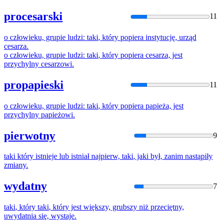
procesarski
11
o człowieku, grupie ludzi:
taki
,
który
popiera
instytucję, urząd
cesarza.
o człowieku, grupie ludzi:
taki
,
który
popiera
cesarza, jest
przychylny cesarzowi.
propapieski
11
o człowieku, grupie ludzi:
taki
,
który
popiera
papieża, jest
przychylny papieżowi.
pierwotny
9
taki
który
istnieje lub istniał najpierw,
taki
, jaki był, zanim nastąpiły
zmiany.
wydatny
7
taki
,
który
taki
,
który
jest większy, grubszy niż przeciętny,
uwydatnia się, wystaje.