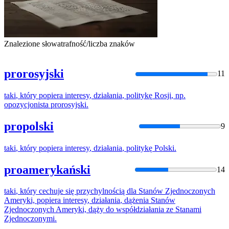
Znalezione słowa
trafność/liczba znaków
prorosyjski
11
taki
,
który
popiera
interesy
,
działania
,
politykę
Rosji
,
np
.
opozycjonista
prorosyjski
.
propolski
9
taki
,
który
popiera
interesy
,
działania
,
politykę
Polski.
proamerykański
14
taki
,
który
cechuje się przychylnością dla Stanów Zjednoczonych
Ameryki,
popiera
interesy
,
działania
, dążenia Stanów
Zjednoczonych Ameryki, dąży do współdziałania ze Stanami
Zjednoczonymi.