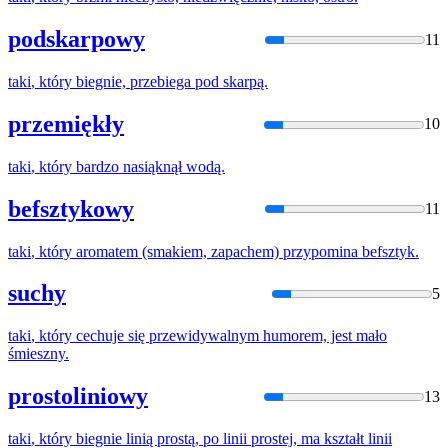
podskarpowy
11
taki
,
który
biegnie, przebiega pod skarpą.
przemiękły
10
taki
,
który
bardzo nasiąknął wodą.
befsztykowy
11
taki
,
który
aromatem (smakiem, zapachem) przypomina befsztyk.
suchy
5
taki
,
który
cechuje się przewidywalnym humorem, jest mało
śmieszny.
prostoliniowy
13
taki
,
który
biegnie linią prostą, po linii prostej, ma kształt linii