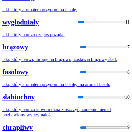
taki
,
który
aromatem przypomina fasolę.
wygłodniały
11
taki
,
który
bardzo czegoś pożąda.
brązowy
7
taki
,
który
barwi, farbuje na brązowo, zostawia brązowy ślad.
fasolowy
8
taki
,
który
aromatem przypomina fasolę, ma aromat fasoli.
słabiuchny
10
taki
,
który
bardzo łatwo można zniszczyć, zupełnie niemal
pozbawiony wytrzymałości.
chrapliwy
9