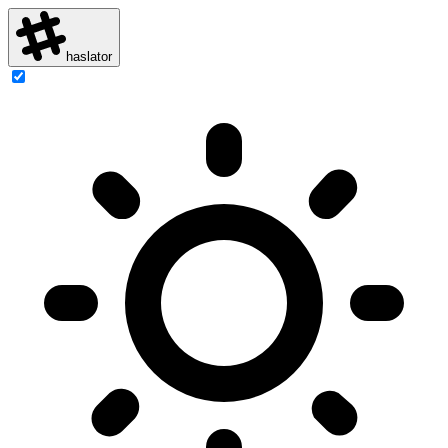
haslator