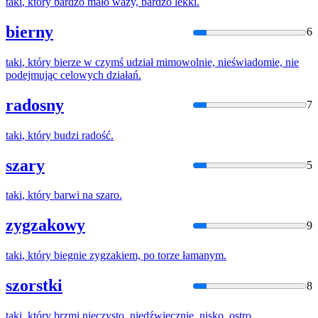
taki
,
który
bardzo mało waży, bardzo lekki.
bierny
6
taki
,
który
bierze w czymś udział mimowolnie, nieświadomie, nie
podejmując celowych
działań
.
radosny
7
taki
,
który
budzi radość.
szary
5
taki
,
który
barwi na szaro.
zygzakowy
9
taki
,
który
biegnie zygzakiem, po torze łamanym.
szorstki
8
taki
,
który
brzmi nieczysto, niedźwięcznie, nisko, ostro.