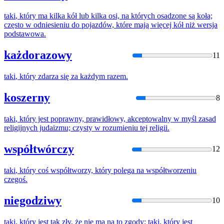
taki
,
który
ma kilka kół lub kilka osi, na których osadzone są koła;
często w odniesieniu do pojazdów,
które
mają więcej kół niż wersja
podstawowa.
każdorazowy
11
taki
,
który
zdarza się za każdym razem.
koszerny
8
taki
,
który
jest poprawny, prawidłowy, akceptowalny w myśl zasad
religijnych judaizmu; czysty w rozumieniu tej religii.
współtwórczy
12
taki
,
który
coś współtworzy,
który
polega na współtworzeniu
czegoś.
niegodziwy
10
taki
,
który
jest
tak
zły, że nie ma na to zgody;
taki
,
który
jest