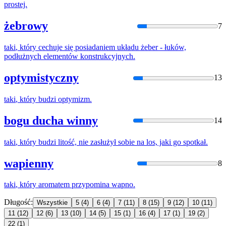
prostej.
żebrowy
7
taki
,
który
cechuje się posiadaniem układu żeber - łuków,
podłużnych elementów konstrukcyjnych.
optymistyczny
13
taki
,
który
budzi optymizm.
bogu ducha winny
14
taki
,
który
budzi litość, nie zasłużył sobie na los, jaki go spotkał.
wapienny
8
taki
,
który
aromatem przypomina wapno.
Długość:
Wszystkie
5
(4)
6
(4)
7
(11)
8
(15)
9
(12)
10
(11)
11
(12)
12
(6)
13
(10)
14
(5)
15
(1)
16
(4)
17
(1)
19
(2)
22
(1)