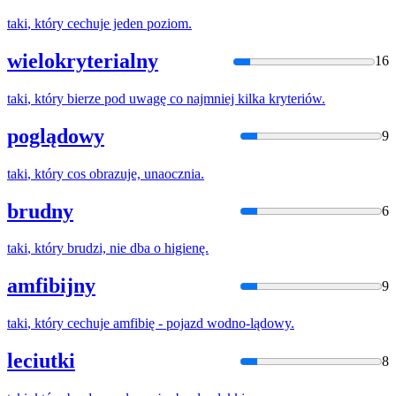
taki
,
który
cechuje jeden poziom.
wielokryterialny
16
taki
,
który
bierze pod uwagę co najmniej kilka kryteriów.
poglądowy
9
taki
,
który
cos obrazuje, unaocznia.
brudny
6
taki
,
który
brudzi, nie dba o higienę.
amfibijny
9
taki
,
który
cechuje amfibię - pojazd wodno-lądowy.
leciutki
8