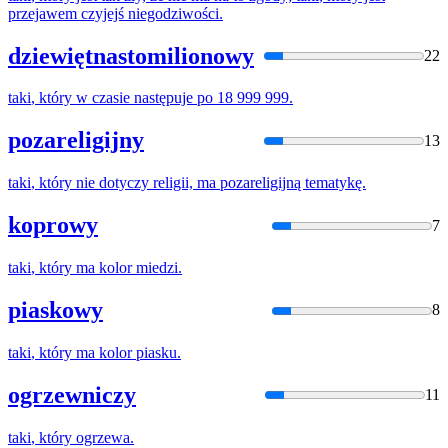
przejawem czyjejś niegodziwości.
dziewiętnastomilionowy
22
taki
,
który
w czasie następuje po 18 999 999.
pozareligijny
13
taki
,
który
nie dotyczy religii, ma pozareligijną tematykę.
koprowy
7
taki
,
który
ma kolor miedzi.
piaskowy
8
taki
,
który
ma kolor piasku.
ogrzewniczy
11
taki
,
który
ogrzewa.