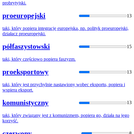
probrytyjski.
proeuropejski
13
taki
,
który
popiera
integrację europejską,
np
.
polityk
proeuropejski,
działacz proeuropejski.
półfaszystowski
15
taki
,
który
częściowo
popiera
faszyzm.
proeksportowy
13
taki
,
który
jest przychylnie nastawiony wobec eksportu,
popiera
i
wspiera eksport.
komunistyczny
13
taki
,
który
związany jest z komunizmem,
popiera
go, działa na jego
korzyść.
czerwony
8