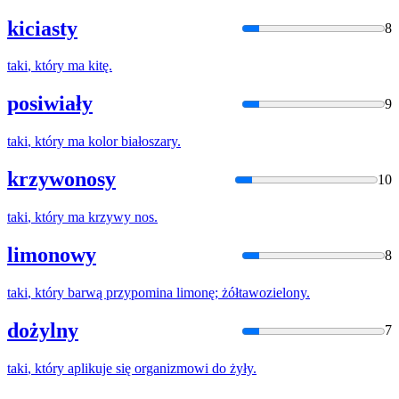
kiciasty
8
taki
,
który
ma kitę.
posiwiały
9
taki
,
który
ma kolor białoszary.
krzywonosy
10
taki
,
który
ma krzywy nos.
limonowy
8
taki
,
który
barwą przypomina limonę; żółtawozielony.
dożylny
7
taki
,
który
aplikuje się organizmowi do żyły.