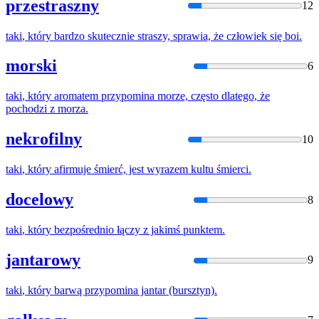
przestraszny
12
taki
,
który
bardzo skutecznie straszy, sprawia, że człowiek się boi.
morski
6
taki
,
który
aromatem przypomina morze, często dlatego, że
pochodzi z morza.
nekrofilny
10
taki
,
który
afirmuje śmierć, jest wyrazem kultu śmierci.
docelowy
8
taki
,
który
bezpośrednio łączy z jakimś punktem.
jantarowy
9
taki
,
który
barwą przypomina jantar (bursztyn).