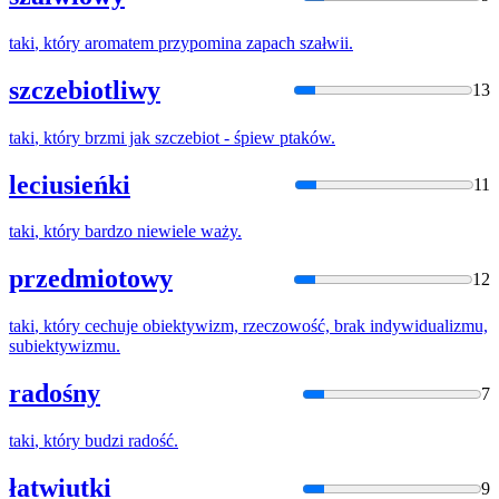
taki
,
który
aromatem przypomina zapach szałwii.
szczebiotliwy
13
taki
,
który
brzmi jak szczebiot - śpiew ptaków.
leciusieńki
11
taki
,
który
bardzo niewiele waży.
przedmiotowy
12
taki
,
który
cechuje obiektywizm, rzeczowość, brak indywidualizmu,
subiektywizmu.
radośny
7
taki
,
który
budzi radość.
łatwiutki
9