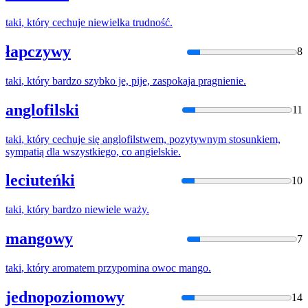
taki
,
który
cechuje niewielka trudność.
łapczywy
8
taki
,
który
bardzo szybko je, pije, zaspokaja pragnienie.
anglofilski
11
taki
,
który
cechuje się anglofilstwem, pozytywnym stosunkiem,
sympatią dla wszystkiego, co angielskie.
leciuteńki
10
taki
,
który
bardzo niewiele waży.
mangowy
7
taki
,
który
aromatem przypomina owoc mango.
jednopoziomowy
14