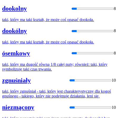
dookolny
8
taki
,
który
ma
taki
kształt, że może coś opasać dookoła.
dookólny
8
taki
,
który
ma
taki
kształt, że może coś opasać dookoła.
ósemkowy
8
taki
,
który
ma dugość równą 1/8 całej nuty; również:
taki
,
który
symbolizuje
taki
czas trwania.
zgnuśniały
10
taki
,
który
zgnuśniał -
taki
,
który
jest charakterystyczny dla kogoś
gnuśnego - takiego,
który
nie podejmuje
działania
, leni się.
niezmącony
10