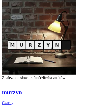
Znalezione słowa
trafność/liczba znaków
murzyn
Czarny