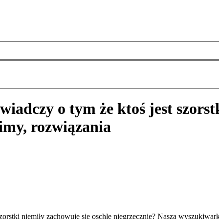
świadczy o tym że ktoś jest szorst
imy, rozwiązania
t szorstki niemiły zachowuje się oschle niegrzecznie? Nasza wyszukiw