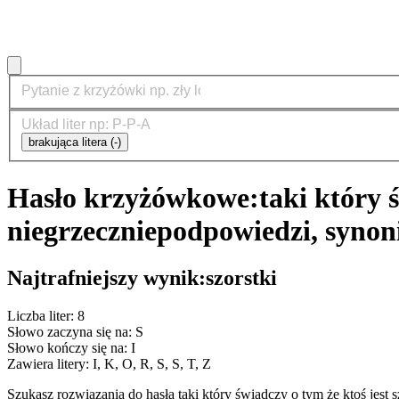
brakująca litera (-)
Hasło krzyżówkowe:
taki który 
niegrzecznie
podpowiedzi, synon
Najtrafniejszy wynik:
szorstki
Liczba liter: 8
Słowo zaczyna się na: S
Słowo kończy się na: I
Zawiera litery: I, K, O, R, S, S, T, Z
Szukasz rozwiązania do hasła taki który świadczy o tym że ktoś jes