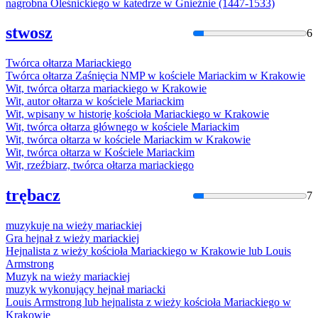
nagrobna Oleśnickiego w katedrze w Gnieźnie (1447-1533)
stwosz
6
Twórca ołtarza
Mariacki
ego
Twórca ołtarza Zaśnięcia NMP w kościele
Mariacki
m w Krakowie
Wit, twórca ołtarza
mariacki
ego w Krakowie
Wit, autor ołtarza w kościele
Mariacki
m
Wit, wpisany w historię kościoła
Mariacki
ego w Krakowie
Wit, twórca ołtarza głównego w kościele
Mariacki
m
Wit, twórca ołtarza w kościele
Mariacki
m w Krakowie
Wit, twórca ołtarza w Kościele
Mariacki
m
Wit, rzeźbiarz, twórca ołtarza
mariacki
ego
trębacz
7
muzykuje na wieży
mariacki
ej
Gra hejnał z wieży
mariacki
ej
Hejnalista z wieży kościoła
Mariacki
ego w Krakowie lub Louis
Armstrong
Muzyk na wieży
mariacki
ej
muzyk wykonujący hejnał
mariacki
Louis Armstrong lub hejnalista z wieży kościoła
Mariacki
ego w
Krakowie