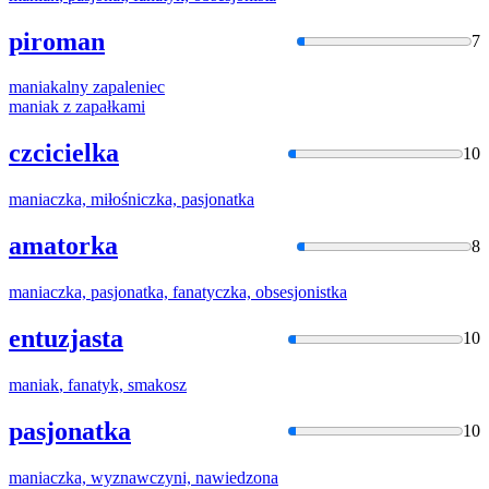
piroman
7
maniak
alny zapaleniec
maniak
z zapałkami
czcicielka
10
maniaczk
a, miłośniczka, pasjonatka
amatorka
8
maniaczk
a, pasjonatka, fanatyczka, obsesjonistka
entuzjasta
10
maniak
, fanatyk, smakosz
pasjonatka
10
maniaczk
a, wyznawczyni, nawiedzona