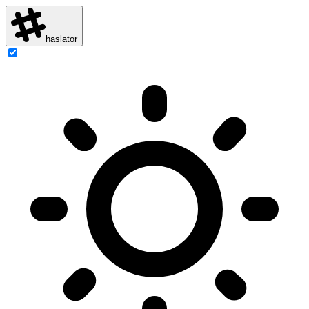
haslator