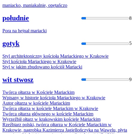
maniacko
,
maniak
alnie, opętańczo
południe
8
Pora na hejnał
mariacki
gotyk
5
Styl architektoniczny kościoła
Mariacki
ego w Krakowie
Styl kościoła
Mariacki
ego w Krakowie
Styl w jakim zbudowano kościół
Mariacki
wit stwosz
9
Twórca ołtarza w Kościele
Mariacki
m
Wpisany w historię kościoła
Mariacki
ego w Krakowie
Autor ołtarza w kościele
Mariacki
m
Twórca ołtarza w kościele
Mariacki
m w Krakowie
Twórca ołtarza głównego w kościele
Mariacki
m
Wyrzeźbił ołtarz w krakowskim kościele
Mariacki
m
Rzeźbiarz polski, twórca ołtarza w Kościele
Mariacki
m w
Krakowie, nagrobka Kazimierza Jagiellończyka na Wawelu, płyta