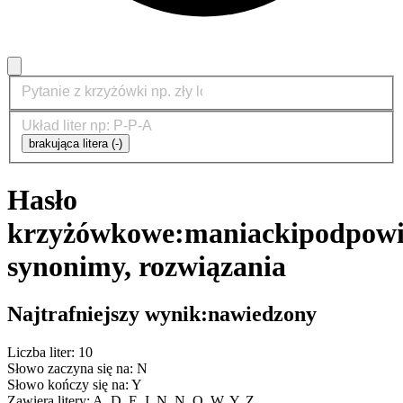
brakująca litera (-)
Hasło
krzyżówkowe:
maniacki
podpowi
synonimy, rozwiązania
Najtrafniejszy wynik:
nawiedzony
Liczba liter: 10
Słowo zaczyna się na: N
Słowo kończy się na: Y
Zawiera litery: A, D, E, I, N, N, O, W, Y, Z