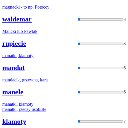
magnacki
- to np. Potoccy
waldemar
8
Malicki
lub Pawlak
rupiecie
8
manatki
, klamoty
mandat
6
mandacik
, grzywna, kara
manele
6
manatki
, klamoty
manatki
, rzeczy osobiste
klamoty
7