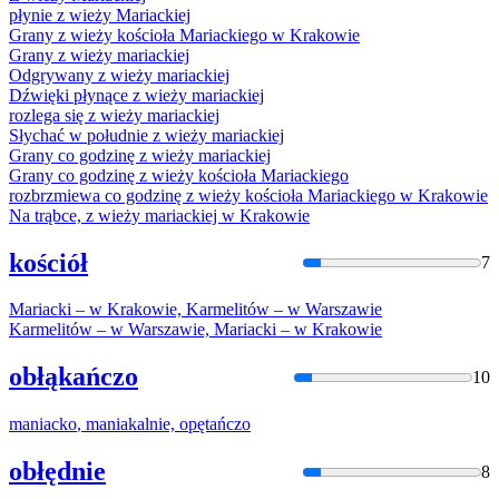
płynie z wieży
Mariacki
ej
Grany z wieży kościoła
Mariacki
ego w Krakowie
Grany z wieży
mariacki
ej
Odgrywany z wieży
mariacki
ej
Dźwięki płynące z wieży
mariacki
ej
rozlega się z wieży
mariacki
ej
Słychać w południe z wieży
mariacki
ej
Grany co godzinę z wieży
mariacki
ej
Grany co godzinę z wieży kościoła
Mariacki
ego
rozbrzmiewa co godzinę z wieży kościoła
Mariacki
ego w Krakowie
Na trąbce, z wieży
mariacki
ej w Krakowie
kościół
7
Mariacki
– w Krakowie, Karmelitów – w Warszawie
Karmelitów – w Warszawie,
Mariacki
– w Krakowie
obłąkańczo
10
maniacko
,
maniak
alnie, opętańczo
obłędnie
8