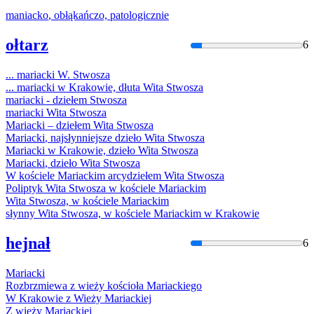
maniacko
, obłąkańczo, patologicznie
ołtarz
6
...
mariacki
W. Stwosza
...
mariacki
w Krakowie, dłuta Wita Stwosza
mariacki
- dziełem Stwosza
mariacki
Wita Stwosza
Mariacki
– dziełem Wita Stwosza
Mariacki
, najsłynniejsze dzieło Wita Stwosza
Mariacki
w Krakowie, dzieło Wita Stwosza
Mariacki
, dzieło Wita Stwosza
W kościele
Mariacki
m arcydziełem Wita Stwosza
Poliptyk Wita Stwosza w kościele
Mariacki
m
Wita Stwosza, w kościele
Mariacki
m
słynny Wita Stwosza, w kościele
Mariacki
m w Krakowie
hejnał
6
Mariacki
Rozbrzmiewa z wieży kościoła
Mariacki
ego
W Krakowie z Wieży
Mariacki
ej
Z wieży
Mariacki
ej