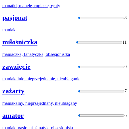
manatki
, manele, rupiecie, graty
pasjonat
8
maniak
miłośniczka
11
maniaczk
a, fanatyczka, obsesjonistka
zawzięcie
9
maniak
alnie, nieprzejednanie, nieubłaganie
zażarty
7
maniak
alny, nieprzejednany, nieubłagany
amator
6
maniak
, pasjonat, fanatyk, obsesjonista