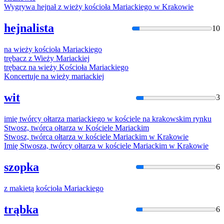
Wygrywa hejnał z wieży kościoła
Mariacki
ego w Krakowie
hejnalista
10
na wieży kościoła
Mariacki
ego
trębacz z Wieży
Mariacki
ej
trębacz na wieży Kościoła
Mariacki
ego
Koncertuje na wieży
mariacki
ej
wit
3
imię twórcy ołtarza
mariacki
ego w kościele na krakowskim rynku
Stwosz, twórca ołtarza w Kościele
Mariacki
m
Stwosz, twórca ołtarza w kościele
Mariacki
m w Krakowie
Imię Stwosza, twórcy ołtarza w kościele
Mariacki
m w Krakowie
szopka
6
z makietą kościoła
Mariacki
ego
trąbka
6