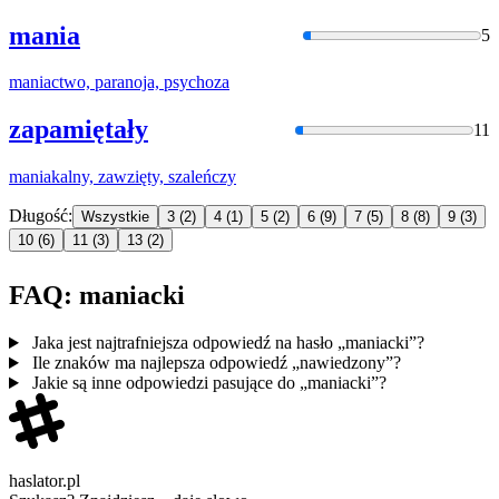
mania
5
maniactw
o, paranoja, psychoza
zapamiętały
11
maniak
alny, zawzięty, szaleńczy
Długość:
Wszystkie
3
(2)
4
(1)
5
(2)
6
(9)
7
(5)
8
(8)
9
(3)
10
(6)
11
(3)
13
(2)
FAQ: maniacki
Jaka jest najtrafniejsza odpowiedź na hasło „maniacki”?
Ile znaków ma najlepsza odpowiedź „nawiedzony”?
Jakie są inne odpowiedzi pasujące do „maniacki”?
haslator.pl