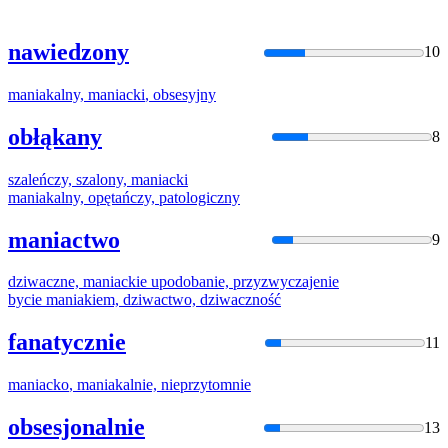
nawiedzony
10
maniak
alny,
maniacki
, obsesyjny
obłąkany
8
szaleńczy, szalony,
maniacki
maniak
alny, opętańczy, patologiczny
maniactwo
9
dziwaczne,
maniacki
e upodobanie, przyzwyczajenie
bycie
maniak
iem, dziwactwo, dziwaczność
fanatycznie
11
maniacko
,
maniak
alnie, nieprzytomnie
obsesjonalnie
13