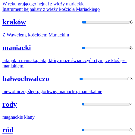
W ręku grającego hejnał z wieży
mariacki
ej
Instrument hejnalisty z wieży kościoła
Mariacki
ego
kraków
6
Z Wawelem, kościołem
Mariacki
m
maniacki
8
taki jak u
maniak
a, taki, który może świadczyć o tym, że ktoś jest
maniak
iem.
bałwochwalczo
13
niewolniczo, ślepo, gorliwie,
maniacko
,
maniak
alnie
rody
4
magnacki
e klany
ród
3