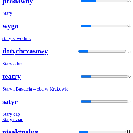
pradawny
8
Stary
wyga
4
stary
zawodnik
dotychczasowy
13
Stary
adres
teatry
6
Stary
i Bagatela – oba w Krakowie
satyr
5
Stary
cap
Stary
dziad
nieaktualny
11