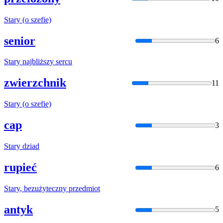
Stary
(o szefie)
senior
6
Stary
najbliższy sercu
zwierzchnik
11
Stary
(o szefie)
cap
3
Stary
dziad
rupieć
6
Stary
, bezużyteczny przedmiot
antyk
5