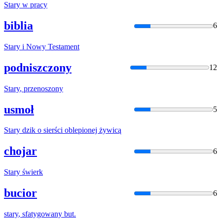
Stary
w pracy
biblia
6
Stary
i Nowy Testament
podniszczony
12
Stary
, przenoszony
usmoł
5
Stary
dzik o sierści oblepionej żywicą
chojar
6
Stary
świerk
bucior
6
stary
, sfatygowany but.