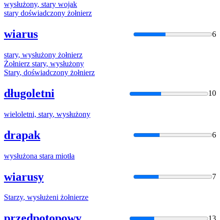
wysłużony
,
stary
wojak
stary
doświadczony żołnierz
wiarus
6
stary
,
wysłużony
żołnierz
Żołnierz
stary
,
wysłużony
Stary
, doświadczony żołnierz
długoletni
10
wieloletni,
stary
,
wysłużony
drapak
6
wysłużona
stara
miotła
wiarusy
7
Starzy
,
wysłużeni
żołnierze
przedpotopowy
13