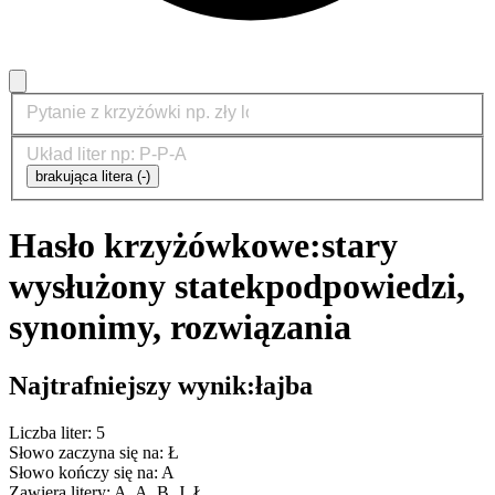
brakująca litera (-)
Hasło krzyżówkowe:
stary
wysłużony statek
podpowiedzi,
synonimy, rozwiązania
Najtrafniejszy wynik:
łajba
Liczba liter: 5
Słowo zaczyna się na: Ł
Słowo kończy się na: A
Zawiera litery: A, A, B, J, Ł