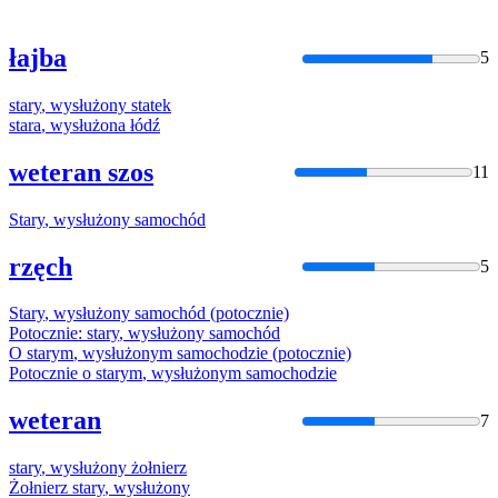
łajba
5
stary
,
wysłużony
statek
stara
,
wysłużona
łódź
weteran szos
11
Stary
,
wysłużony
samochód
rzęch
5
Stary
,
wysłużony
samochód (potocznie)
Potocznie:
stary
,
wysłużony
samochód
O
starym
,
wysłużonym
samochodzie (potocznie)
Potocznie o
starym
,
wysłużonym
samochodzie
weteran
7
stary
,
wysłużony
żołnierz
Żołnierz
stary
,
wysłużony