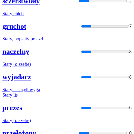
sczerstwiały
12
Stary
chleb
gruchot
7
Stary
, popsuty pojazd
naczelny
8
Stary
(o szefie)
wyjadacz
8
Stary
..., czyli wyga
Stary
lis
prezes
6
Stary
(o szefie)
przełożony
10