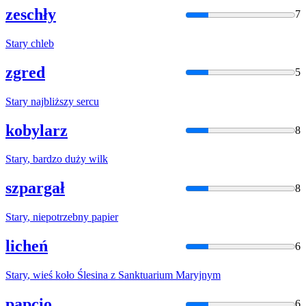
zeschły
7
Stary
chleb
zgred
5
Stary
najbliższy sercu
kobylarz
8
Stary
, bardzo duży wilk
szpargał
8
Stary
, niepotrzebny papier
licheń
6
Stary
, wieś koło Ślesina z Sanktuarium Maryjnym
papcio
6