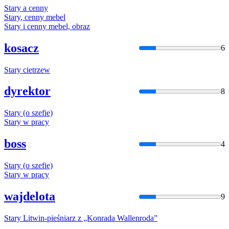
Stary
a cenny
Stary
, cenny mebel
Stary
i cenny mebel, obraz
kosacz
6
Stary
cietrzew
dyrektor
8
Stary
(o szefie)
Stary
w pracy
boss
4
Stary
(o szefie)
Stary
w pracy
wajdelota
9
Stary
Litwin-pieśniarz z „Konrada Wallenroda”