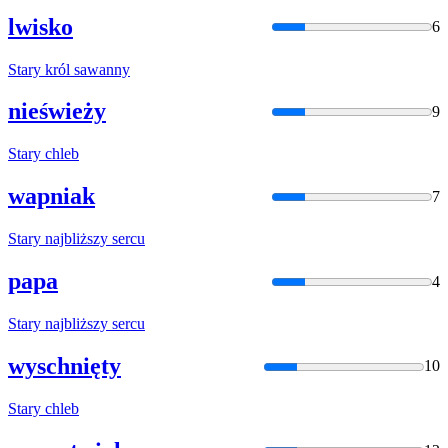
lwisko
6
Stary
król sawanny
nieświeży
9
Stary
chleb
wapniak
7
Stary
najbliższy sercu
papa
4
Stary
najbliższy sercu
wyschnięty
10
Stary
chleb