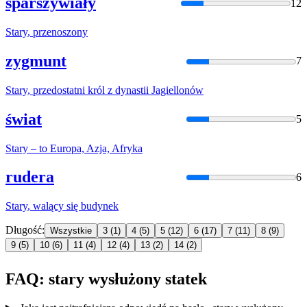
sparszywiały
12
Stary
, przenoszony
zygmunt
7
Stary
, przedostatni król z dynastii Jagiellonów
świat
5
Stary
– to Europa, Azja, Afryka
rudera
6
Stary
, walący się budynek
Długość:
Wszystkie
3
(1)
4
(5)
5
(12)
6
(17)
7
(11)
8
(9)
9
(5)
10
(6)
11
(4)
12
(4)
13
(2)
14
(2)
FAQ: stary wysłużony statek