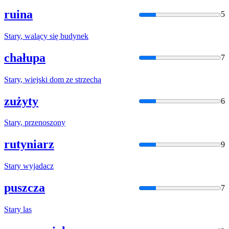
ruina
5
Stary
, walący się budynek
chałupa
7
Stary
, wiejski dom ze strzechą
zużyty
6
Stary
, przenoszony
rutyniarz
9
Stary
wyjadacz
puszcza
7
Stary
las