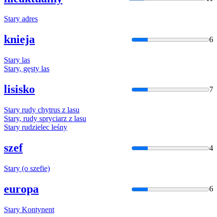
Stary
adres
knieja
6
Stary
las
Stary
, gęsty las
lisisko
7
Stary
rudy chytrus z lasu
Stary
, rudy spryciarz z lasu
Stary
rudzielec leśny
szef
4
Stary
(o szefie)
europa
6
Stary
Kontynent