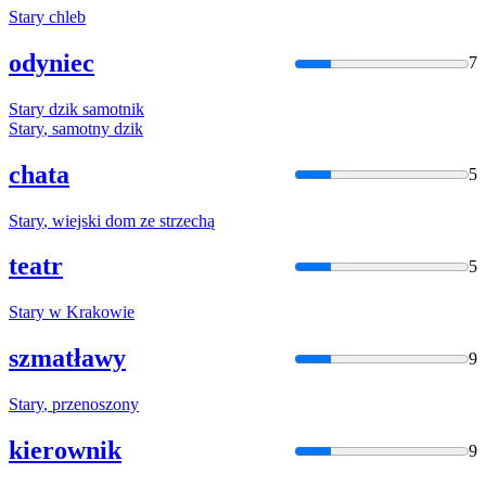
Stary
chleb
odyniec
7
Stary
dzik samotnik
Stary
, samotny dzik
chata
5
Stary
, wiejski dom ze strzechą
teatr
5
Stary
w Krakowie
szmatławy
9
Stary
, przenoszony
kierownik
9