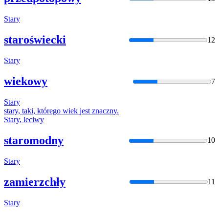
Stary
staroświecki
12
Stary
wiekowy
7
Stary
stary
, taki, którego wiek jest znaczny.
Stary
, leciwy
staromodny
10
Stary
zamierzchły
11
Stary