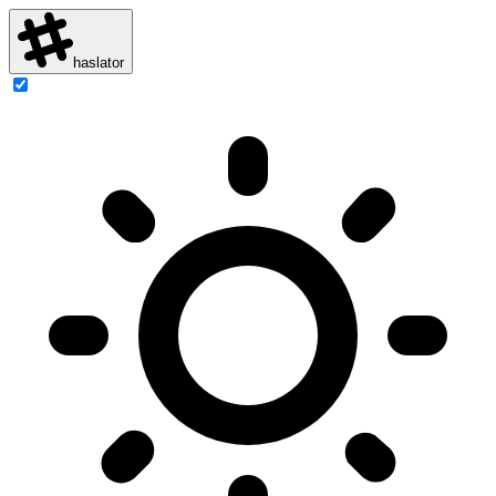
haslator