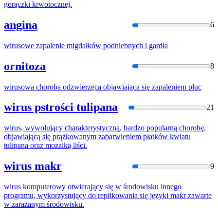
gorączki krwotocznej.
angina
6
wirus
owe zapalenie migdałków podniebnych i gardła
ornitoza
8
wirus
owa choroba odzwierzęca objawiająca się zapaleniem płuc
wirus pstrości tulipana
21
wirus
, wywołujący charakterystyczną, bardzo popularną chorobę,
objawiającą się prążkowanym zabarwieniem płatków kwiatu
tulipana oraz mozaiką liści.
wirus makr
9
wirus
komputerowy otwierający się w środowisku innego
programu, wykorzystujący do replikowania się języki makr zawarte
w zarażanym środowisku.