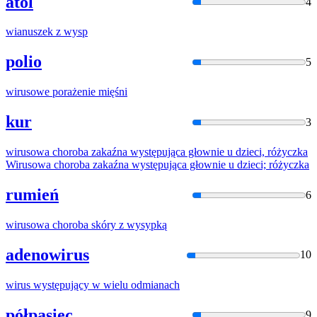
atol
4
wianus
zek z wysp
polio
5
wirus
owe porażenie mięśni
kur
3
wirus
owa choroba zakaźna występująca głownie u dzieci, różyczka
Wirus
owa choroba zakaźna występująca głownie u dzieci; różyczka
rumień
6
wirus
owa choroba skóry z wysypką
adenowirus
10
wirus
występujący w wielu odmianach
półpasiec
9