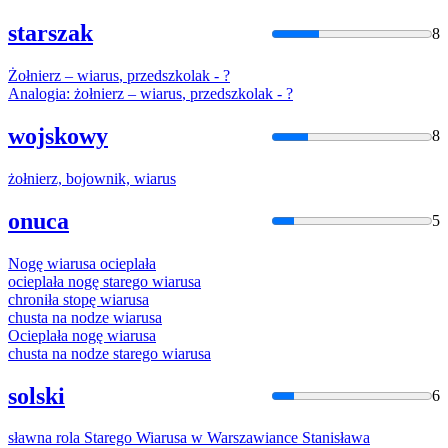
starszak
8
Żołnierz –
wiarus
, przedszkolak - ?
Analogia: żołnierz –
wiarus
, przedszkolak - ?
wojskowy
8
żołnierz, bojownik,
wiarus
onuca
5
Nogę
wiarus
a ocieplała
ocieplała nogę starego
wiarus
a
chroniła stopę
wiarus
a
chusta na nodze
wiarus
a
Ocieplała nogę
wiarus
a
chusta na nodze starego
wiarus
a
solski
6
sławna rola Starego
Wiarus
a w Warszawiance Stanisława