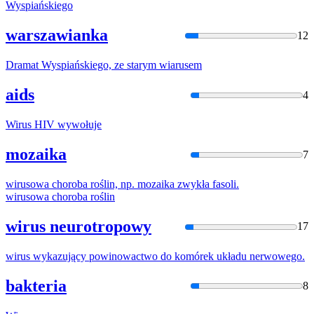
Wyspiańskiego
warszawianka
12
Dramat Wyspiańskiego, ze starym
wiarus
em
aids
4
Wirus
HIV wywołuje
mozaika
7
wirus
owa choroba roślin, np. mozaika zwykła fasoli.
wirus
owa choroba roślin
wirus neurotropowy
17
wirus
wykazujący powinowactwo do komórek układu nerwowego.
bakteria
8