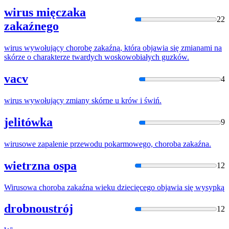
wirus mięczaka
22
zakaźnego
wirus
wywołujący chorobę zakaźną, która objawia się zmianami na
skórze o charakterze twardych woskowobiałych guzków.
vacv
4
wirus
wywołujący zmiany skórne u krów i świń.
jelitówka
9
wirus
owe zapalenie przewodu pokarmowego, choroba zakaźna.
wietrzna ospa
12
Wirus
owa choroba zakaźna wieku dziecięcego objawia się wysypką
drobnoustrój
12