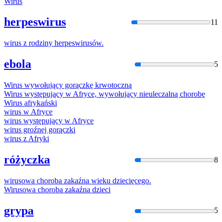
Wirus
herpeswirus
11
wirus
z rodziny herpeswirusów.
ebola
5
Wirus
wywołujący gorączkę krwotoczną
Wirus
występujący w Afryce, wywołujący nieuleczalną chorobę
Wirus
afrykański
wirus
w Afryce
wirus
występujący w Afryce
wirus
groźnej gorączki
wirus
z Afryki
różyczka
8
wirus
owa choroba zakaźna wieku dziecięcego.
Wirus
owa choroba zakaźna dzieci
grypa
5