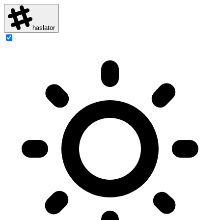
haslator