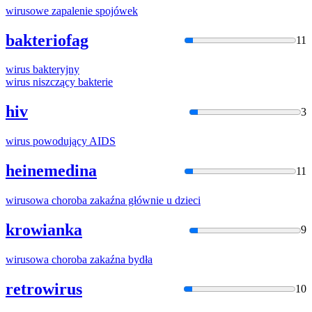
wirus
owe zapalenie spojówek
bakteriofag
11
wirus
bakteryjny
wirus
niszczący bakterie
hiv
3
wirus
powodujący AIDS
heinemedina
11
wirus
owa choroba zakaźna głównie u dzieci
krowianka
9
wirus
owa choroba zakaźna bydła
retrowirus
10