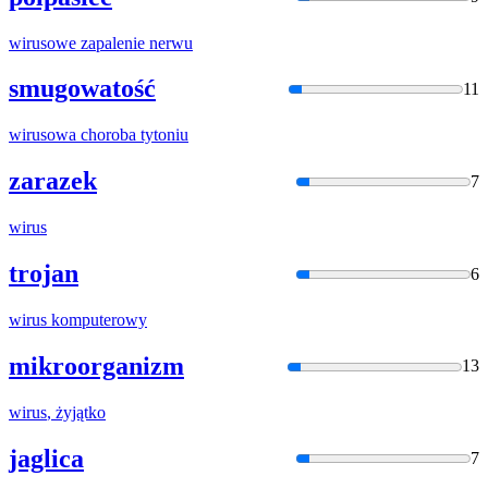
wirus
owe zapalenie nerwu
smugowatość
11
wirus
owa choroba tytoniu
zarazek
7
wirus
trojan
6
wirus
komputerowy
mikroorganizm
13
wirus
, żyjątko
jaglica
7