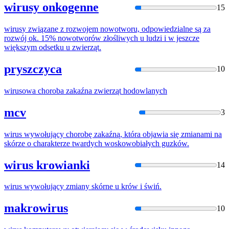
wirusy onkogenne
15
wirus
y związane z rozwojem nowotworu, odpowiedzialne są za
rozwój ok. 15% nowotworów złośliwych u ludzi i w jeszcze
większym odsetku u zwierząt.
pryszczyca
10
wirus
owa choroba zakaźna zwierząt hodowlanych
mcv
3
wirus
wywołujący chorobę zakaźną, która objawia się zmianami na
skórze o charakterze twardych woskowobiałych guzków.
wirus krowianki
14
wirus
wywołujący zmiany skórne u krów i świń.
makrowirus
10