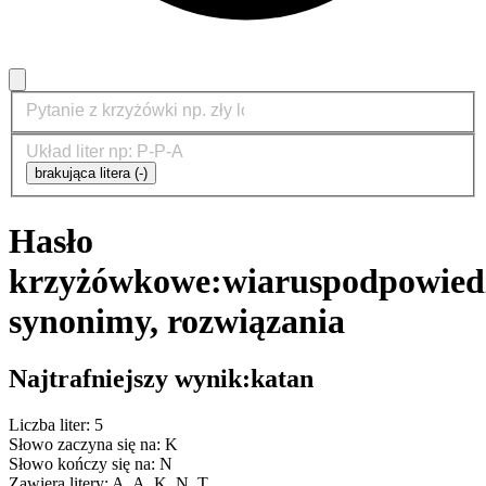
brakująca litera (-)
Hasło
krzyżówkowe:
wiarus
podpowiedz
synonimy, rozwiązania
Najtrafniejszy wynik:
katan
Liczba liter: 5
Słowo zaczyna się na: K
Słowo kończy się na: N
Zawiera litery: A, A, K, N, T