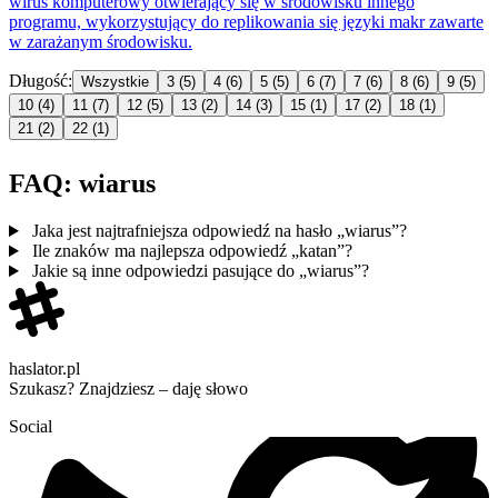
wirus
komputerowy otwierający się w środowisku innego
programu, wykorzystujący do replikowania się języki makr zawarte
w zarażanym środowisku.
Długość:
Wszystkie
3
(5)
4
(6)
5
(5)
6
(7)
7
(6)
8
(6)
9
(5)
10
(4)
11
(7)
12
(5)
13
(2)
14
(3)
15
(1)
17
(2)
18
(1)
21
(2)
22
(1)
FAQ: wiarus
Jaka jest najtrafniejsza odpowiedź na hasło „wiarus”?
Ile znaków ma najlepsza odpowiedź „katan”?
Jakie są inne odpowiedzi pasujące do „wiarus”?
haslator.pl
Szukasz? Znajdziesz – daję słowo
Social