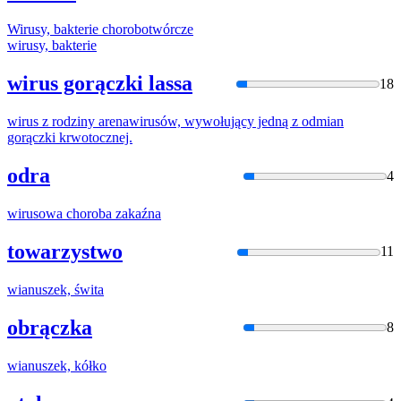
Wirus
y, bakterie chorobotwórcze
wirus
y, bakterie
wirus gorączki lassa
18
wirus
z rodziny arenawirusów, wywołujący jedną z odmian
gorączki krwotocznej.
odra
4
wirus
owa choroba zakaźna
towarzystwo
11
wianus
zek, świta
obrączka
8
wianus
zek, kółko