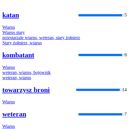
katan
5
Wiarus
Wiarus
stary
przestarzale
wiarus
, weteran, stary żołnierz
Stary żołnierz,
wiarus
kombatant
9
Wiarus
weteran,
wiarus
, bojownik
weteran,
wiarus
towarzysz broni
14
Wiarus
weteran
7
Wiarus