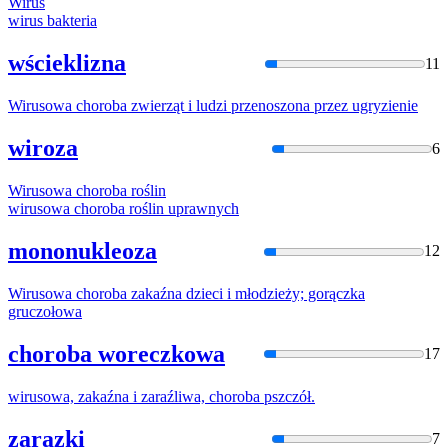
Wirus
wirus
bakteria
wścieklizna
11
Wirus
owa choroba zwierząt i ludzi przenoszona przez ugryzienie
wiroza
6
Wirus
owa choroba roślin
wirus
owa choroba roślin uprawnych
mononukleoza
12
Wirus
owa choroba zakaźna dzieci i młodzieży; gorączka
gruczołowa
choroba woreczkowa
17
wirus
owa, zakaźna i zaraźliwa, choroba pszczół.
zarazki
7