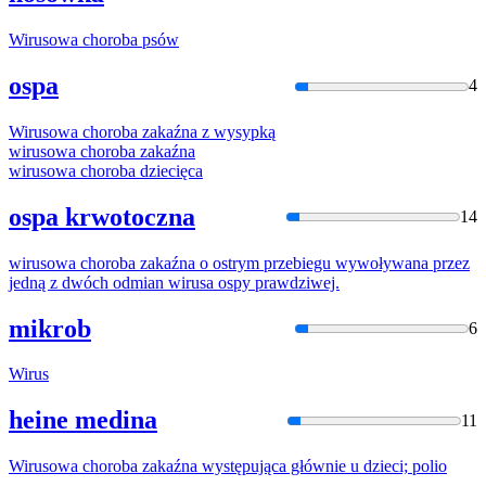
Wirus
owa choroba psów
ospa
4
Wirus
owa choroba zakaźna z wysypką
wirus
owa choroba zakaźna
wirus
owa choroba dziecięca
ospa krwotoczna
14
wirus
owa choroba zakaźna o ostrym przebiegu wywoływana przez
jedną z dwóch odmian
wirus
a ospy prawdziwej.
mikrob
6
Wirus
heine medina
11
Wirus
owa choroba zakaźna występująca głównie u dzieci; polio