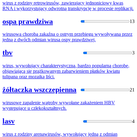
wirus
z rodziny retrowirusów, zawierający jednoniciowy kwas
RNA i wykorzystujący odwrotną transkrypcję w procesie replikacji.
ospa prawdziwa
13
wirus
owa choroba zakaźna o ostrym przebiegu wywoływana przez
jedną z dwóch odmian
wirus
a ospy prawdziwej.
tbv
3
wirus
, wywołujący charakterystyczną, bardzo popularną chorobę,
objawiającą się prążkowanym zabarwieniem płatków kwiatu
tulipana oraz mozaiką liści.
żółtaczka wszczepienna
21
wirus
owe zapalenie wątroby wywołane zakażeniem HBV
występujące u człekokształtnych.
lasv
4
wirus
z rodziny arenawirusów, wywołujący jedną z odmian