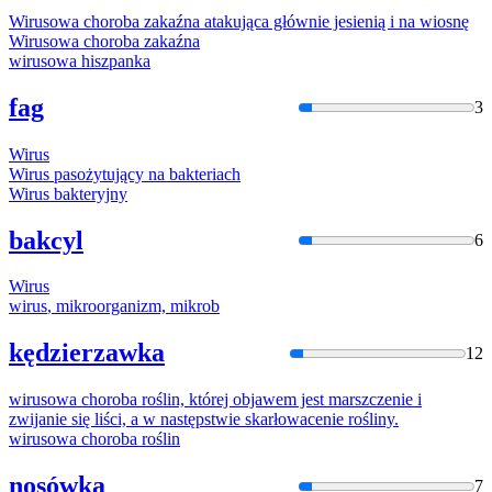
Wirus
owa choroba zakaźna atakująca głównie jesienią i na wiosnę
Wirus
owa choroba zakaźna
wirus
owa hiszpanka
fag
3
Wirus
Wirus
pasożytujący na bakteriach
Wirus
bakteryjny
bakcyl
6
Wirus
wirus
, mikroorganizm, mikrob
kędzierzawka
12
wirus
owa choroba roślin, której objawem jest marszczenie i
zwijanie się liści, a w następstwie skarłowacenie rośliny.
wirus
owa choroba roślin
nosówka
7