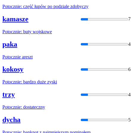
Potocznie
: część łupów po podziale zdobyczy
kamasze
7
Potocznie
: buty wojskowe
paka
4
Potocznie
areszt
kokosy
6
Potocznie
: bardzo duże zyski
trzy
4
Potocznie
: dostateczny
dycha
5
Potocznie
: banknot z najmniejszym nominałem