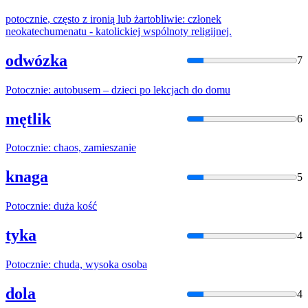
potocznie
, często z ironią lub żartobliwie: członek
neokatechumenatu - katolickiej wspólnoty religijnej.
odwózka
7
Potocznie
: autobusem – dzieci po lekcjach do domu
mętlik
6
Potocznie
: chaos, zamieszanie
knaga
5
Potocznie
: duża kość
tyka
4
Potocznie
: chuda, wysoka osoba
dola
4