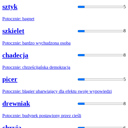
sztyk
5
Potocznie
: bagnet
szkielet
8
Potocznie
: bardzo wychudzona osoba
chadecja
8
Potocznie
: chrześcijańska demokracja
picer
5
Potocznie
: blagier ubarwiający dla efektu swoje wypowiedzi
drewniak
8
Potocznie
: budynek postawiony przez cieśli
chryja
6