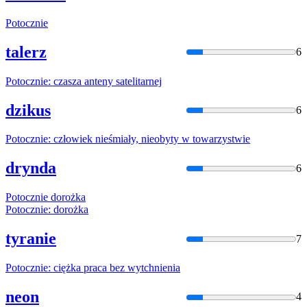
Potocznie
talerz
6
Potocznie
: czasza anteny satelitarnej
dzikus
6
Potocznie
: człowiek nieśmiały, nieobyty w towarzystwie
drynda
6
Potocznie
dorożka
Potocznie
: dorożka
tyranie
7
Potocznie
: ciężka praca bez wytchnienia
neon
4