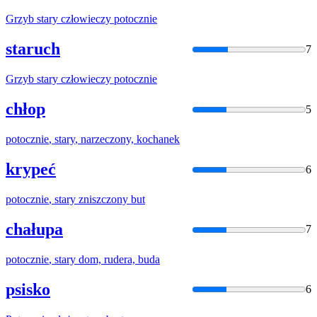
Grzyb
stary
człowieczy
potocznie
staruch
7
Grzyb
stary
człowieczy
potocznie
chłop
5
potocznie
,
stary
, narzeczony, kochanek
krypeć
6
potocznie
,
stary
zniszczony but
chałupa
7
potocznie
,
stary
dom, rudera, buda
psisko
6