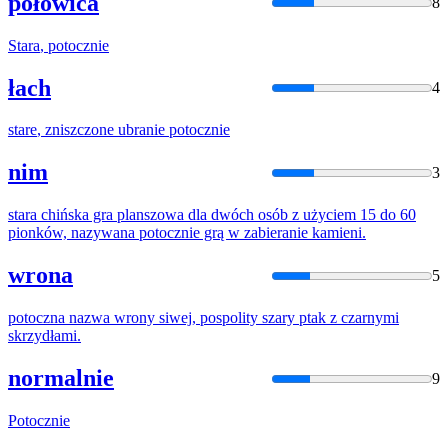
połowica
8
Stara
,
potocznie
łach
4
stare
, zniszczone ubranie
potocznie
nim
3
stara
chińska gra planszowa dla dwóch osób z użyciem 15 do 60
pionków, nazywana
potocznie
grą w zabieranie kamieni.
wrona
5
potoczna
nazwa wrony siwej, pospolity
szary
ptak z czarnymi
skrzydłami.
normalnie
9
Potocznie