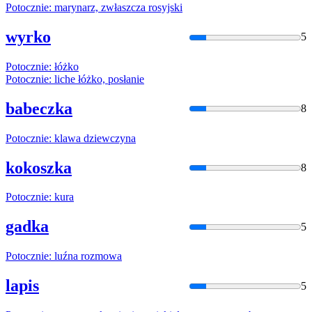
Potocznie
: marynarz, zwłaszcza rosyjski
wyrko
5
Potocznie
: łóżko
Potocznie
: liche łóżko, posłanie
babeczka
8
Potocznie
: klawa dziewczyna
kokoszka
8
Potocznie
: kura
gadka
5
Potocznie
: luźna rozmowa
lapis
5