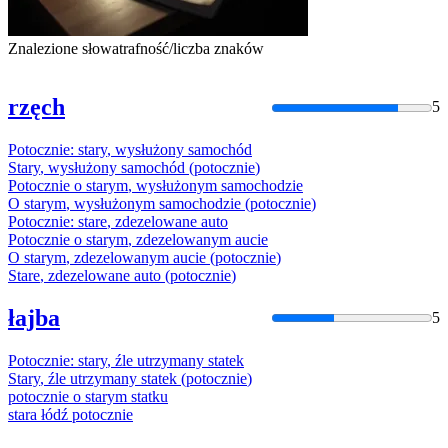
Znalezione słowa
trafność/liczba znaków
rzęch
5
Potocznie
:
stary
,
wysłużony
samochód
Stary
,
wysłużony
samochód
(
potocznie
)
Potocznie
o
starym
,
wysłużonym
samochod
zie
O
starym
,
wysłużonym
samochod
zie (
potocznie
)
Potocznie
:
stare
, zdezelowane auto
Potocznie
o
starym
, zdezelowanym aucie
O
starym
, zdezelowanym aucie (
potocznie
)
Stare
, zdezelowane auto (
potocznie
)
łajba
5
Potocznie
:
stary
, źle utrzymany statek
Stary
, źle utrzymany statek (
potocznie
)
potocznie
o
starym
statku
stara
łódź
potocznie