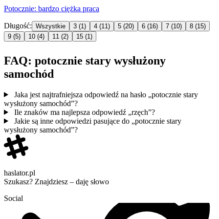
Potocznie
: bardzo ciężka praca
Długość:
Wszystkie
3
(1)
4
(11)
5
(20)
6
(16)
7
(10)
8
(15)
9
(5)
10
(4)
11
(2)
15
(1)
FAQ: potocznie stary wysłużony
samochód
Jaka jest najtrafniejsza odpowiedź na hasło „potocznie stary
wysłużony samochód”?
Ile znaków ma najlepsza odpowiedź „rzęch”?
Jakie są inne odpowiedzi pasujące do „potocznie stary
wysłużony samochód”?
haslator.pl
Szukasz? Znajdziesz – daję słowo
Social