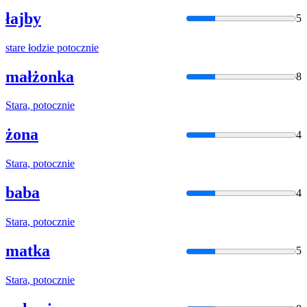
łajby
5
stare
łodzie
potocznie
małżonka
8
Stara
,
potocznie
żona
4
Stara
,
potocznie
baba
4
Stara
,
potocznie
matka
5
Stara
,
potocznie