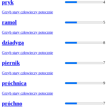
pryk
4
Grzyb
stary
człowieczy
potocznie
ramol
5
Grzyb
stary
człowieczy
potocznie
dziadyga
8
Grzyb
stary
człowieczy
potocznie
piernik
7
Grzyb
stary
człowieczy
potocznie
próchnica
9
Grzyb
stary
człowieczy
potocznie
próchno
7