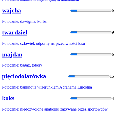
wajcha
6
Potocznie
: dźwignia, korba
twardziel
9
Potocznie
: człowiek odporny na przeciwności losu
majdan
6
Potocznie
: bagaż, toboły
pięciodolarówka
15
Potocznie
: banknot z wizerunkiem Abrahama Lincolna
koks
4
Potocznie
: niedozwolone anaboliki zażywane przez sportowców