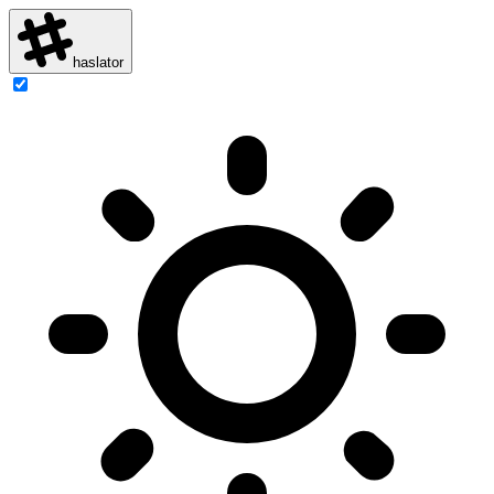
haslator