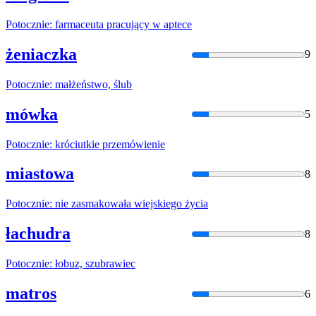
Potocznie
: farmaceuta pracujący w aptece
żeniaczka
9
Potocznie
: małżeństwo, ślub
mówka
5
Potocznie
: króciutkie przemówienie
miastowa
8
Potocznie
: nie zasmakowała wiejskiego życia
łachudra
8
Potocznie
: łobuz, szubrawiec
matros
6