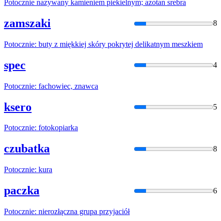
Potocznie
nazywany kamieniem piekielnym; azotan srebra
zamszaki
8
Potocznie
: buty z miękkiej skóry pokrytej delikatnym meszkiem
spec
4
Potocznie
: fachowiec, znawca
ksero
5
Potocznie
: fotokopiarka
czubatka
8
Potocznie
: kura
paczka
6
Potocznie
: nierozłączna grupa przyjaciół