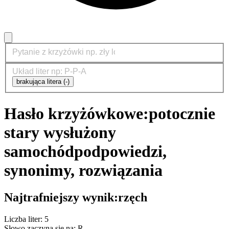
brakująca litera (-)
Hasło krzyżówkowe:
potocznie
stary wysłużony
samochód
podpowiedzi,
synonimy, rozwiązania
Najtrafniejszy wynik:
rzęch
Liczba liter: 5
Słowo zaczyna się na: R