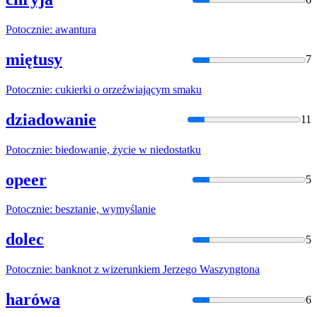
Potocznie
: awantura
miętusy
7
Potocznie
: cukierki o orzeźwiającym smaku
dziadowanie
11
Potocznie
: biedowanie, życie w niedostatku
opeer
5
Potocznie
: besztanie, wymyślanie
dolec
5
Potocznie
: banknot z wizerunkiem Jerzego Waszyngtona
harówa
6