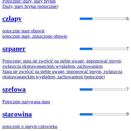
Potocznie
: duży,
stary
brytan
Duży,
stary
brytan (
potocznie
)
człapy
6
potocznie
stare
obuwie
potocznie
stare
, zniszczone obuwie
szpaner
7
Potocznie
:
stara
się zwrócić na siebie uwagę, imponować innym,
zwłaszcza ekstrawaganckim wyglądem, zachowaniem
Stara
się zwrócić na siebie uwagę, imponować innym, zwłaszcza
ekstrawaganckim wyglądem, zachowaniem (
potocznie
)
szefowa
7
Potocznie
nazywana
starą
starowina
9
potocznie
o
starym
człowieku