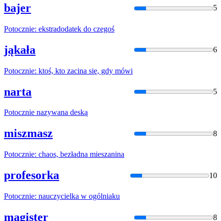
bajer
5
Potocznie
: ekstradodatek do czegoś
jąkała
6
Potocznie
: ktoś, kto zacina się, gdy mówi
narta
5
Potocznie
nazywana deską
miszmasz
8
Potocznie
: chaos, bezładna mieszanina
profesorka
10
Potocznie
: nauczycielka w ogólniaku
magister
8