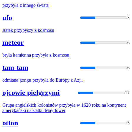
przybyła
z innego świata
ufo
3
statek
przybyszy
z kosmosu
meteor
6
bryła kamienna
przybyła
z kosmosu
tam-tam
6
odmiana gongu
przybyła
do Europy z Azji.
ojcowie pielgrzymi
17
Grupa angielskich kolonistów
przybyła
w 1620 roku na kontynent
amerykański na statku Mayflower
otton
5