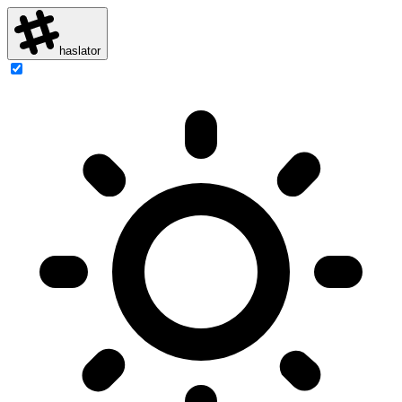
haslator