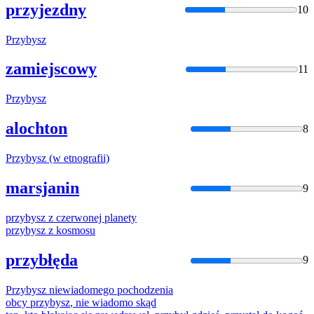
przyjezdny
10
Przybysz
zamiejscowy
11
Przybysz
alochton
8
Przybysz
(w etnografii)
marsjanin
9
przybysz
z czerwonej planety
przybysz
z kosmosu
przybłęda
9
Przybysz
niewiadomego pochodzenia
obcy
przybysz
, nie wiadomo skąd