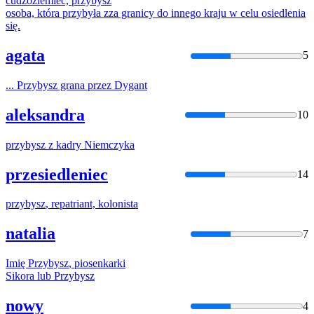
cudzoziemiec,
przybysz
osoba, która
przybyła
zza granicy do innego kraju w celu osiedlenia
się.
agata
5
...
Przybysz
grana przez Dygant
aleksandra
10
przybysz
z kadry Niemczyka
przesiedleniec
14
przybysz
, repatriant, kolonista
natalia
7
Imię
Przybysz
, piosenkarki
Sikora lub
Przybysz
nowy
4