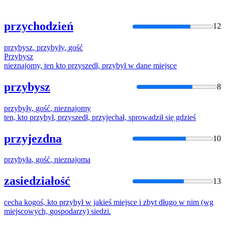
przychodzień
12
przybysz
,
przybyły
,
gość
Przybysz
nieznajomy, ten kto przyszedł,
przybył
w dane miejsce
przybysz
8
przybyły
,
gość
, nieznajomy
ten, kto
przybył
, przyszedł, przyjechał, sprowadził się gdzieś
przyjezdna
10
przybyła
,
gość
, nieznajoma
zasiedziałość
13
cecha kogoś, kto
przybył
w jakieś miejsce i zbyt długo w nim (wg
miejscowych,
gos
podarzy) siedzi.