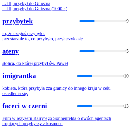
... III,
przybył
do Gniezna
... III,
przybył
do Gniezna (1000 r.)
przybytek
9
to, że czegoś
przybyło
.
przestarzale to, co
przybyło
, przyłączyło się
ateny
5
stolica, do której
przybył
św. Paweł
imigrantka
10
kobieta, która
przybyła
zza granicy do innego kraju w celu
osiedlenia się.
faceci w czerni
13
Film w reżyserii Barry’ego Sonnenfelda o dwóch agentach
tropiących
przybyszy
z kosmosu