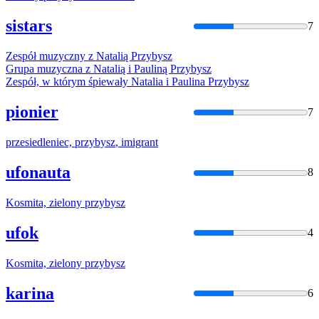
sistars
7
Zespół muzyczny z Natalią
Przybysz
Grupa muzyczna z Natalią i Pauliną
Przybysz
Zespół, w którym śpiewały Natalia i Paulina
Przybysz
pionier
7
przesiedleniec,
przybysz
, imigrant
ufonauta
8
Kosmita, zielony
przybysz
ufok
4
Kosmita, zielony
przybysz
karina
6