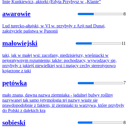
Imię Kunkiewicz, aktorki (Edyta
Przybysz
w „Klanie”
awarowie
8
Lud turecko-ałtajski, w VI w.
przybyły
z Azji nad Dunaj,
założyciele państwa w Panonii
małowiejski
11
taki, jak w małej wsi: zacofany, niedzisiejszy, wieśniacki w
pejoratywnym rozumieniu; także: pochodzący, wywodzący się,
przybyły
z jakiejś niewielkiej wsi i mający cechy stereotypowo
kojarzone z taki
pętówka
7
mało znana, dawna nazwa ziemniaka - jadalnej bulwy rośliny
nazywanej tak samo (etymologia tej nazwy wiąże się
prawdopodobnie z faktem, iż ziemniaki to warzywa, które
przybyły
do Polski z dalekich kra
sobieski
8