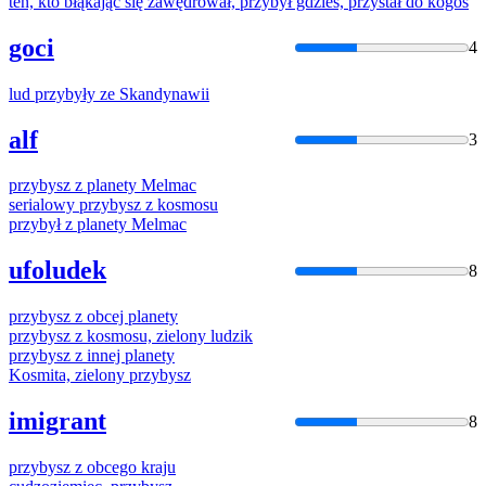
ten, kto błąkając się zawędrował,
przybył
gdzieś, przystał do kogoś
goci
4
lud
przybyły
ze Skandynawii
alf
3
przybysz
z planety Melmac
serialowy
przybysz
z kosmosu
przybył
z planety Melmac
ufoludek
8
przybysz
z obcej planety
przybysz
z kosmosu, zielony ludzik
przybysz
z innej planety
Kosmita, zielony
przybysz
imigrant
8
przybysz
z obcego kraju