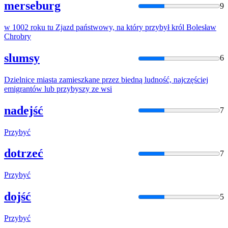
merseburg
9
w 1002 roku tu Zjazd państwowy, na który
przybył
król Bolesław
Chrobry
slumsy
6
Dzielnice miasta zamieszkane przez biedną ludność, najczęściej
emigrantów lub
przybyszy
ze wsi
nadejść
7
Przybyć
dotrzeć
7
Przybyć
dojść
5
Przybyć