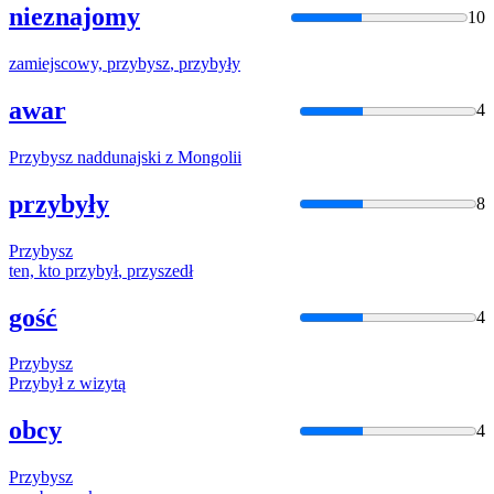
nieznajomy
10
zamiejscowy,
przybysz
,
przybyły
awar
4
Przybysz
naddunajski z Mongolii
przybyły
8
Przybysz
ten, kto
przybył
, przyszedł
gość
4
Przybysz
Przybył
z wizytą
obcy
4
Przybysz