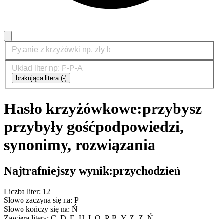
brakująca litera (-)
Hasło krzyżówkowe:
przybysz
przybyły gość
podpowiedzi,
synonimy, rozwiązania
Najtrafniejszy wynik:
przychodzień
Liczba liter: 12
Słowo zaczyna się na: P
Słowo kończy się na: Ń
Zawiera litery: C, D, E, H, I, O, P, R, Y, Z, Z, Ń