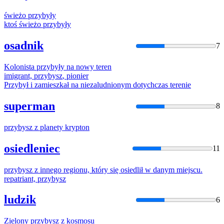
świeżo
przybyły
ktoś świeżo
przybyły
osadnik
7
Kolonista
przybyły
na nowy teren
imigrant,
przybysz
, pionier
Przybył
i zamieszkał na niezaludnionym dotychczas terenie
superman
8
przybysz
z planety krypton
osiedleniec
11
przybysz
z innego regionu, który się osiedlił w danym miejscu.
repatriant,
przybysz
ludzik
6
Zielony
przybysz
z kosmosu