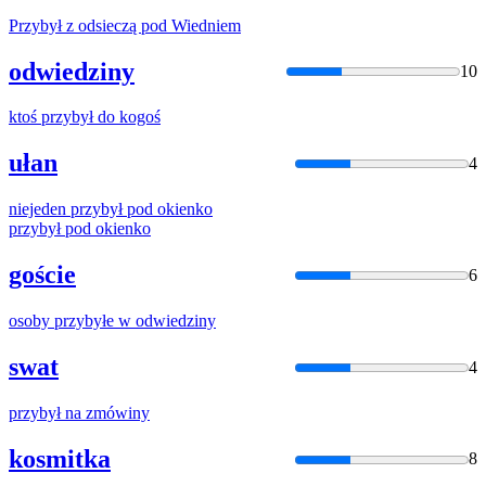
Przybył
z odsieczą pod Wiedniem
odwiedziny
10
ktoś
przybył
do kogoś
ułan
4
niejeden
przybył
pod okienko
przybył
pod okienko
goście
6
osoby
przybyłe
w odwiedziny
swat
4
przybył
na zmówiny
kosmitka
8