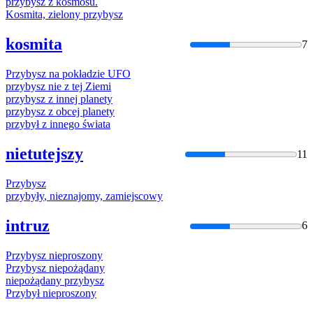
przybysz
z kosmosu.
Kosmita, zielony
przybysz
kosmita
7
Przybysz
na pokładzie UFO
przybysz
nie z tej Ziemi
przybysz
z innej planety
przybysz
z obcej planety
przybył
z innego świata
nietutejszy
11
Przybysz
przybyły
, nieznajomy, zamiejscowy
intruz
6
Przybysz
nieproszony
Przybysz
niepożądany
niepożądany
przybysz
Przybył
nieproszony