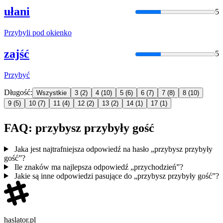
ułani
5
Przybyli
pod okienko
zajść
5
Przybyć
Długość:
Wszystkie
3
(2)
4
(10)
5
(6)
6
(7)
7
(8)
8
(10)
9
(5)
10
(7)
11
(4)
12
(2)
13
(2)
14
(1)
17
(1)
FAQ: przybysz przybyły gość
Jaka jest najtrafniejsza odpowiedź na hasło „przybysz przybyły
gość”?
Ile znaków ma najlepsza odpowiedź „przychodzień”?
Jakie są inne odpowiedzi pasujące do „przybysz przybyły gość”?
haslator.pl