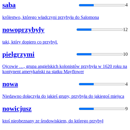
saba
4
królestwo, którego władczyni
przybyła
do Salomona
nowoprzybyły
12
taki, który dopiero co
przybył
.
pielgrzymi
10
Ojcowie …, grupa angielskich kolonistów
przybyła
w 1620 roku na
kontynent amerykański na statku Mayflower
nowa
4
Niedawno dołączyła do jakieś grupy,
przybyła
do jakiegoś miejsca
nowicjusz
9
ktoś nieobeznany ze środowiskiem, do którego
przybył