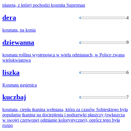
planeta, z której pochodzi
kosmita
Superman
dera
4
kosmata
, na konia
dziewanna
9
kosmata
roślina występująca w wielu odmianach, w Polsce zwana
wielokwiatową
liszka
6
Kosmata
gąsienica
kuczbaj
7
kosmata
, ciepła tkanina wełniana, która za czasów Sobieskiego była
popularną tkaniną na docieplenia i podszewki płaszczy (zwłaszcza
w swojej czerwonej odmianie kolorystycznej), oprócz tego była
rozpo