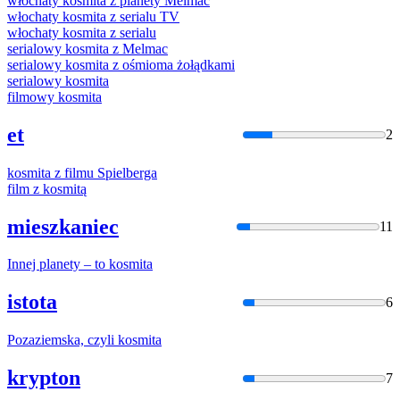
włochaty
kosmita
z planety Melmac
włochaty
kosmita
z serialu TV
włochaty
kosmita
z serialu
serialowy
kosmita
z Melmac
serialowy
kosmita
z ośmioma żołądkami
serialowy
kosmita
filmowy
kosmita
et
2
kosmita
z filmu Spielberga
film z
kosmitą
mieszkaniec
11
Innej planety – to
kosmita
istota
6
Pozaziemska, czyli
kosmita
krypton
7