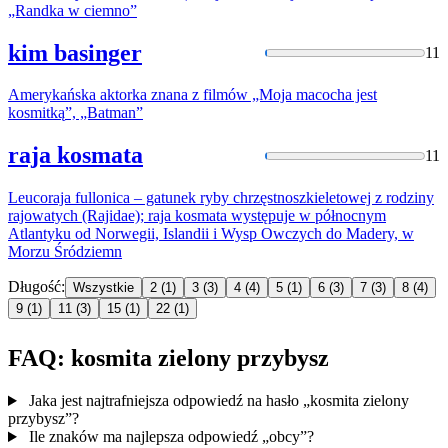
„Randka w ciemno”
kim basinger
11
Amerykańska aktorka znana z filmów „Moja macocha jest
kosmitką
”, „Batman”
raja kosmata
11
Leucoraja fullonica – gatunek ryby chrzęstnoszkieletowej z rodziny
rajowatych (Rajidae); raja
kosmata
występuje w północnym
Atlantyku od Norwegii, Islandii i Wysp Owczych do Madery, w
Morzu Śródziemn
Długość:
Wszystkie
2
(1)
3
(3)
4
(4)
5
(1)
6
(3)
7
(3)
8
(4)
9
(1)
11
(3)
15
(1)
22
(1)
FAQ: kosmita zielony przybysz
Jaka jest najtrafniejsza odpowiedź na hasło „kosmita zielony
przybysz”?
Ile znaków ma najlepsza odpowiedź „obcy”?