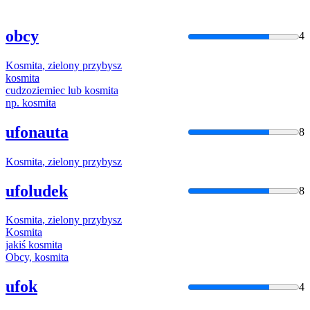
obcy
4
Kosmita
,
zielony
przybysz
kosmita
cudzoziemiec lub
kosmita
np.
kosmita
ufonauta
8
Kosmita
,
zielony
przybysz
ufoludek
8
Kosmita
,
zielony
przybysz
Kosmita
jakiś
kosmita
Obcy,
kosmita
ufok
4