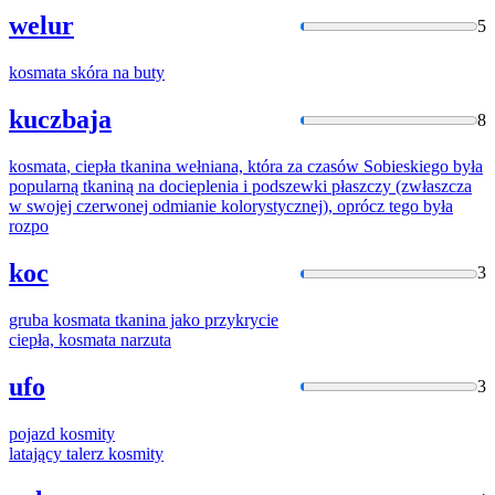
welur
5
kosmata
skóra na buty
kuczbaja
8
kosmata
, ciepła tkanina wełniana, która za czasów Sobieskiego była
popularną tkaniną na docieplenia i podszewki płaszczy (zwłaszcza
w swojej czerwonej odmianie kolorystycznej), oprócz tego była
rozpo
koc
3
gruba
kosmata
tkanina jako przykrycie
ciepła,
kosmata
narzuta
ufo
3
pojazd
kosmity
latający talerz
kosmity