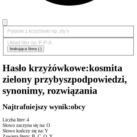
brakująca litera (-)
Hasło krzyżówkowe:
kosmita
zielony przybysz
podpowiedzi,
synonimy, rozwiązania
Najtrafniejszy wynik:
obcy
Liczba liter: 4
Słowo zaczyna się na: O
Słowo kończy się na: Y
Zawiera litery: B, C, O, Y