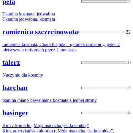
pela
4
Tkanina
kosmata
, jedwabna
Tkanina jedwabna,
kosmata
ramienica szczecinowata
22
ramienica
kosmata
, Chara hispida – gatunek ramienicy, jeden z
pierwszych opisanych przez Linneusza.
talerz
6
Naczynie dla
kosmity
barchan
7
tkanina lniano-bawełniana
kosmata
z jednej strony
basinger
8
Kim z komedii „Moja macocha jest
kosmitką
”
Kim, amerykańska aktorka („Moja macocha jest
kosmitką
”,