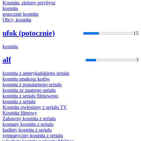
Kosmita
,
zielony
przybysz
kosmita
potocznie
kosmita
Obcy,
kosmita
ufok (potocznie)
15
kosmita
alf
3
kosmita
z amerykańskiego serialu
kosmita
smakosz kotów
kosmita
z popularnego serialu
kosmita
ze znanego serialu
kosmita
z serialu filmowego
kosmita
z serialu
Kosmita
owłosiony z serialu TV
Kosmita
filmowy
Zabawny
kosmita
z serialu
kosmaty
kosmita
z serialu
kudłaty
kosmita
z serialu
sympatyczny
kosmita
z serialu