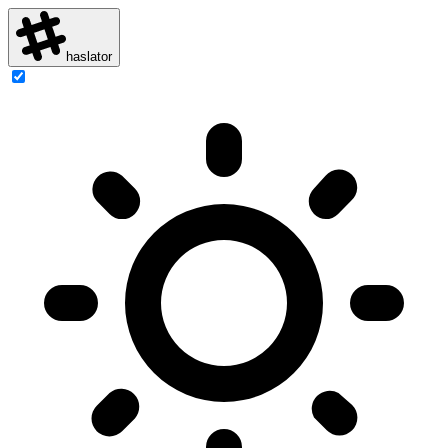
haslator