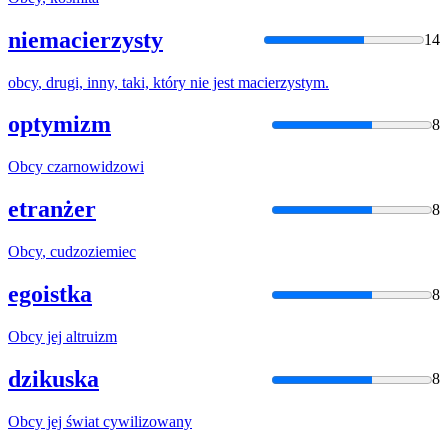
niemacierzysty
14
obcy
, drugi, inny, taki, który nie jest macierzystym.
optymizm
8
Obcy
czarnowidzowi
etranżer
8
Obcy
, cudzoziemiec
egoistka
8
Obcy
jej altruizm
dzikuska
8
Obcy
jej świat cywilizowany