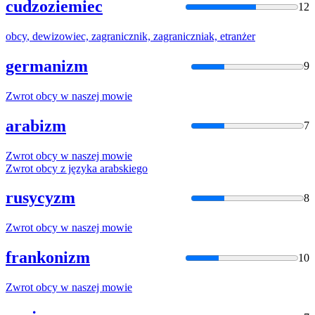
cudzoziemiec
12
obcy
, dewizowiec, zagranicznik, zagraniczniak, etranżer
germanizm
9
Zwrot
obcy
w naszej mowie
arabizm
7
Zwrot
obcy
w naszej mowie
Zwrot
obcy
z języka arabskiego
rusycyzm
8
Zwrot
obcy
w naszej mowie
frankonizm
10
Zwrot
obcy
w naszej mowie