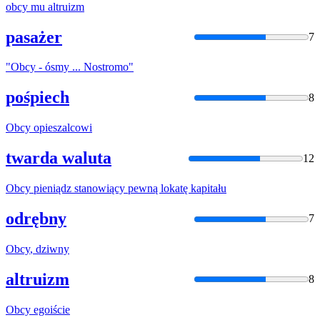
obcy
mu altruizm
pasażer
7
"
Obcy
- ósmy ... Nostromo"
pośpiech
8
Obcy
opieszalcowi
twarda waluta
12
Obcy
pieniądz stanowiący pewną lokatę kapitału
odrębny
7
Obcy
, dziwny
altruizm
8
Obcy
egoiście