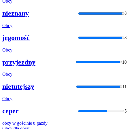
Obcy
nieznany
8
Obcy
jegomość
8
Obcy
przyjezdny
10
Obcy
nietutejszy
11
Obcy
ceper
5
obcy
w gościnie u gazdy
Obcy
dla górali