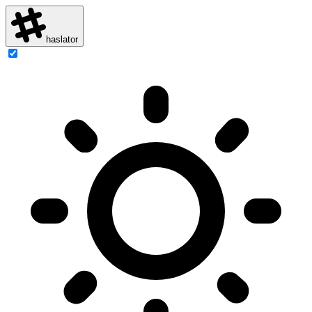
haslator