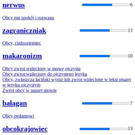
nerwus
6
Obcy
mu spokój i rozwaga
zagraniczniak
13
Obcy
, cudzoziemiec
makaronizm
10
Obcy
zwrot wpleciony w mowę ojczystą
Obcy
zwrot wpleciony do ojczystego języka
Obcy
, zwłaszcza łaciński wyraz lub zwrot wplecione w tekst pisany
w języku ojczystym
Zwrot
obcy
w naszej mowie
bałagan
7
Obcy
pedantowi
obcokrajowiec
13