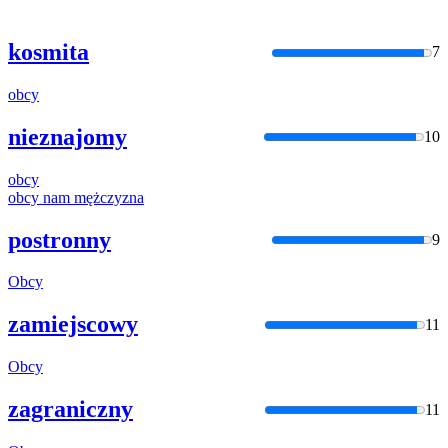
kosmita
7
obcy
nieznajomy
10
obcy
obcy
nam mężczyzna
postronny
9
Obcy
zamiejscowy
11
Obcy
zagraniczny
11