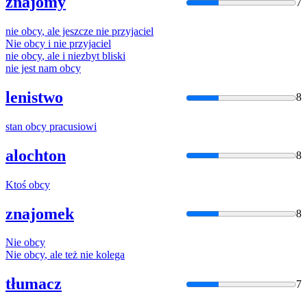
znajomy
7
nie
obcy
, ale jeszcze nie przyjaciel
Nie
obcy
i nie przyjaciel
nie
obcy
, ale i niezbyt bliski
nie jest nam
obcy
lenistwo
8
stan
obcy
pracusiowi
alochton
8
Ktoś
obcy
znajomek
8
Nie
obcy
Nie
obcy
, ale też nie kolega
tłumacz
7