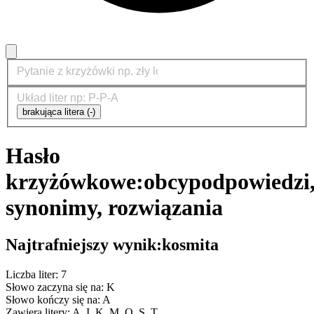
brakująca litera (-)
Hasło
krzyżówkowe:
obcy
podpowiedzi
synonimy, rozwiązania
Najtrafniejszy wynik:
kosmita
Liczba liter: 7
Słowo zaczyna się na: K
Słowo kończy się na: A
Zawiera litery: A, I, K, M, O, S, T