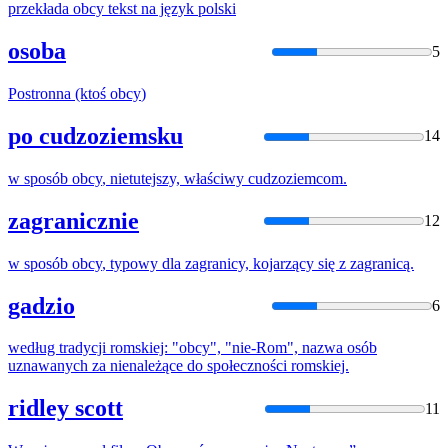
przekłada
obcy
tekst na język polski
osoba
5
Postronna (ktoś
obcy
)
po cudzoziemsku
14
w sposób
obcy
, nietutejszy, właściwy cudzoziemcom.
zagranicznie
12
w sposób
obcy
, typowy dla zagranicy, kojarzący się z zagranicą.
gadzio
6
według tradycji romskiej: "
obcy
", "nie-Rom", nazwa osób
uznawanych za nienależące do społeczności romskiej.
ridley scott
11