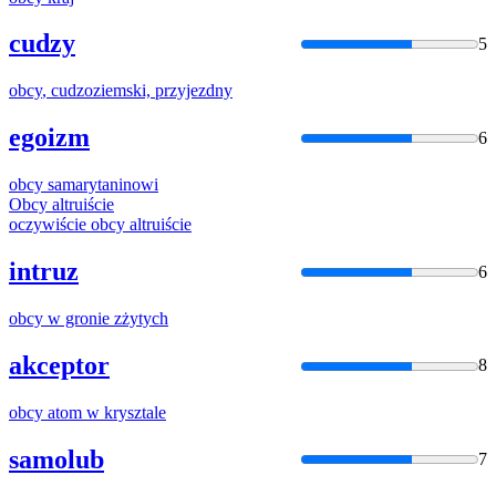
cudzy
5
obcy
, cudzoziemski, przyjezdny
egoizm
6
obcy
samarytaninowi
Obcy
altruiście
oczywiście
obcy
altruiście
intruz
6
obcy
w gronie zżytych
akceptor
8
obcy
atom w krysztale
samolub
7