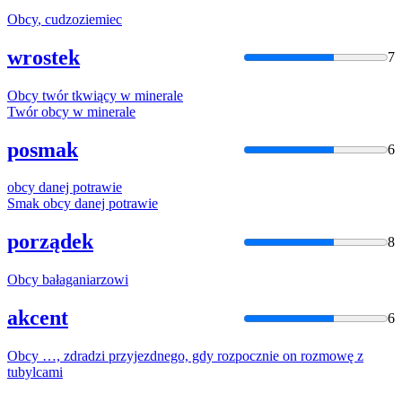
Obcy
, cudzoziemiec
wrostek
7
Obcy
twór tkwiący w minerale
Twór
obcy
w minerale
posmak
6
obcy
danej potrawie
Smak
obcy
danej potrawie
porządek
8
Obcy
bałaganiarzowi
akcent
6
Obcy
…, zdradzi przyjezdnego, gdy rozpocznie on rozmowę z
tubylcami