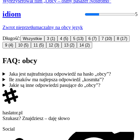
Wyreżyserował film „
Obcy
– ósmy pasażer Nostromo”
idiom
5
Zwrot nieprzetłumaczalny na
obcy
język
Długość:
Wszystkie
3
(1)
4
(5)
5
(13)
6
(7)
7
(10)
8
(17)
9
(4)
10
(5)
11
(5)
12
(3)
13
(2)
14
(2)
FAQ: obcy
Jaka jest najtrafniejsza odpowiedź na hasło „obcy”?
Ile znaków ma najlepsza odpowiedź „kosmita”?
Jakie są inne odpowiedzi pasujące do „obcy”?
haslator.pl
Szukasz? Znajdziesz – daję słowo
Social