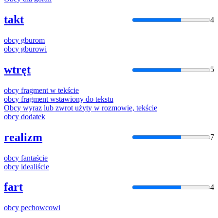
takt
4
obcy
gburom
obcy
gburowi
wtręt
5
obcy
fragment w tekście
obcy
fragment wstawiony do tekstu
Obcy
wyraz lub zwrot użyty w rozmowie, tekście
obcy
dodatek
realizm
7
obcy
fantaście
obcy
idealiście
fart
4
obcy
pechowcowi