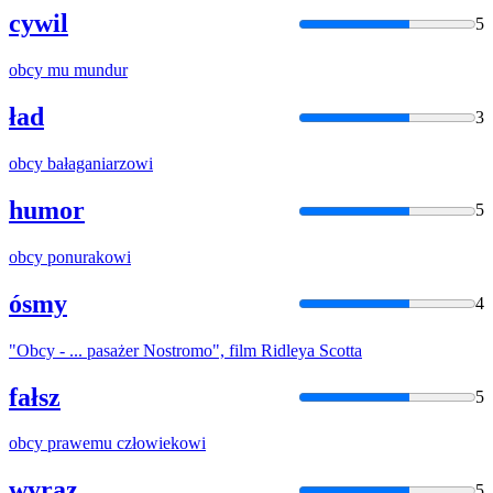
cywil
5
obcy
mu mundur
ład
3
obcy
bałaganiarzowi
humor
5
obcy
ponurakowi
ósmy
4
"
Obcy
- ... pasażer Nostromo", film Ridleya Scotta
fałsz
5
obcy
prawemu człowiekowi
wyraz
5