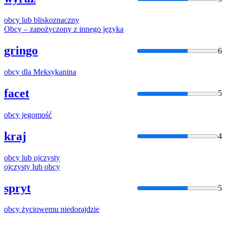
obcy
lub bliskoznaczny
Obcy
– zapożyczony z innego języka
gringo
6
obcy
dla Meksykanina
facet
5
obcy
jegomość
kraj
4
obcy
lub ojczysty
ojczysty lub
obcy
spryt
5
obcy
życiowemu niedorajdzie