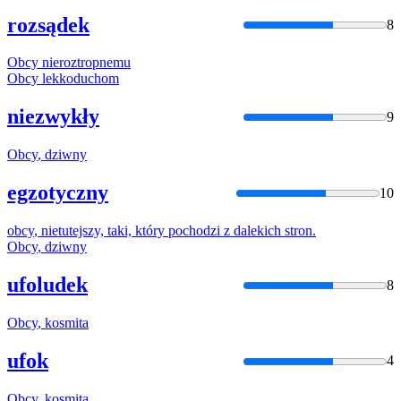
rozsądek
8
Obcy
nieroztropnemu
Obcy
lekkoduchom
niezwykły
9
Obcy
, dziwny
egzotyczny
10
obcy
, nietutejszy, taki, który pochodzi z dalekich stron.
Obcy
, dziwny
ufoludek
8
Obcy
, kosmita
ufok
4
Obcy
, kosmita