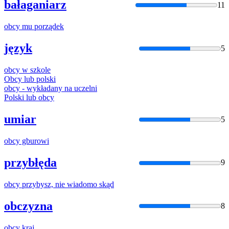
bałaganiarz
11
obcy
mu porządek
język
5
obcy
w szkole
Obcy
lub polski
obcy
- wykładany na uczelni
Polski lub
obcy
umiar
5
obcy
gburowi
przybłęda
9
obcy
przybysz, nie wiadomo skąd
obczyzna
8
obcy
kraj