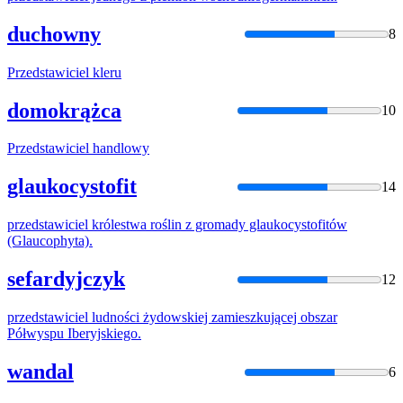
duchowny
8
Przedstawiciel
kleru
domokrążca
10
Przedstawiciel
handlowy
glaukocystofit
14
przedstawiciel
królestwa roślin z gromady glaukocystofitów
(Glaucophyta).
sefardyjczyk
12
przedstawiciel
ludności żydowskiej zamieszkującej obszar
Półwyspu Iberyjskiego.
wandal
6