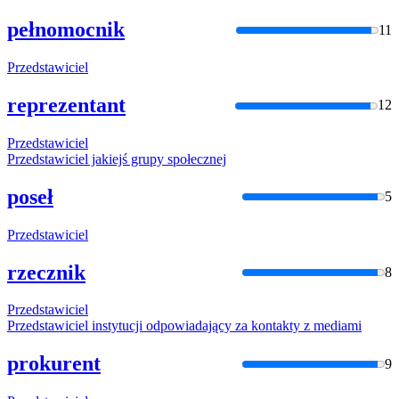
pełnomocnik
11
Przedstawiciel
reprezentant
12
Przedstawiciel
Przedstawiciel
jakiejś grupy społecznej
poseł
5
Przedstawiciel
rzecznik
8
Przedstawiciel
Przedstawiciel
instytucji odpowiadający za kontakty z mediami
prokurent
9