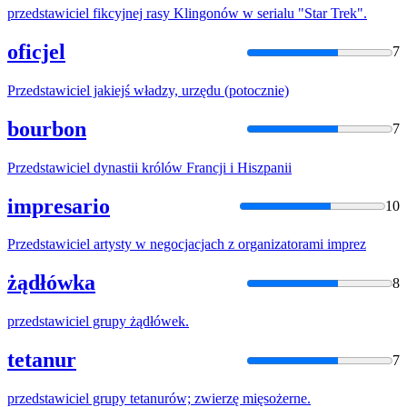
przedstawiciel
fikcyjnej rasy Klingonów w serialu "Star Trek".
oficjel
7
Przedstawiciel
jakiejś władzy, urzędu (potocznie)
bourbon
7
Przedstawiciel
dynastii królów Francji i Hiszpanii
impresario
10
Przedstawiciel
artysty w negocjacjach z organizatorami imprez
żądłówka
8
przedstawiciel
grupy żądłówek.
tetanur
7
przedstawiciel
grupy tetanurów; zwierzę mięsożerne.