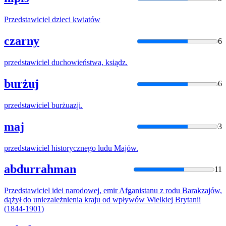
Przedstawiciel
dzieci kwiatów
czarny
6
przedstawiciel
duchowieństwa, ksiądz.
burżuj
6
przedstawiciel
burżuazji.
maj
3
przedstawiciel
historycznego ludu Majów.
abdurrahman
11
Przedstawiciel
idei narodowej, emir Afganistanu z rodu Barakzajów,
dążył do uniezależnienia kraju od wpływów Wielkiej Brytanii
(1844-1901)