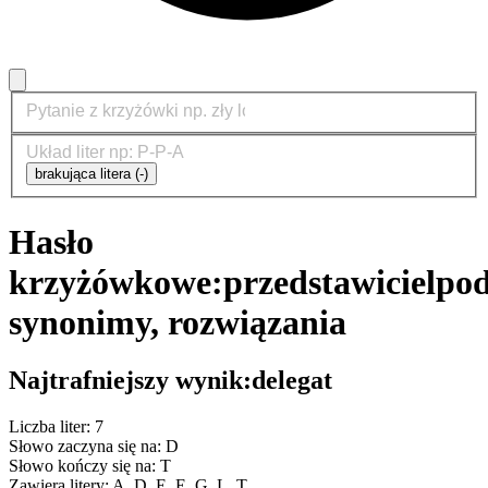
brakująca litera (-)
Hasło
krzyżówkowe:
przedstawiciel
pod
synonimy, rozwiązania
Najtrafniejszy wynik:
delegat
Liczba liter: 7
Słowo zaczyna się na: D
Słowo kończy się na: T
Zawiera litery: A, D, E, E, G, L, T