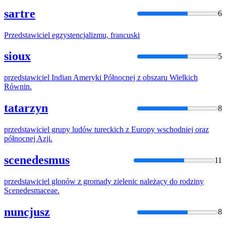
sartre
6
Przedstawiciel
egzystencjalizmu, francuski
sioux
5
przedstawiciel
Indian Ameryki Północnej z obszaru Wielkich
Równin.
tatarzyn
8
przedstawiciel
grupy ludów tureckich z Europy wschodniej oraz
północnej Azji.
scenedesmus
11
przedstawiciel
glonów z gromady zielenic należący do rodziny
Scenedesmaceae.
nuncjusz
8