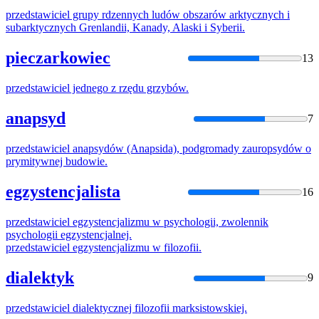
przedstawiciel
grupy rdzennych ludów obszarów arktycznych i
subarktycznych Grenlandii, Kanady, Alaski i Syberii.
pieczarkowiec
13
przedstawiciel
jednego z rzędu grzybów.
anapsyd
7
przedstawiciel
anapsydów (Anapsida), podgromady zauropsydów o
prymitywnej budowie.
egzystencjalista
16
przedstawiciel
egzystencjalizmu w psychologii, zwolennik
psychologii egzystencjalnej.
przedstawiciel
egzystencjalizmu w filozofii.
dialektyk
9
przedstawiciel
dialektycznej filozofii marksistowskiej.