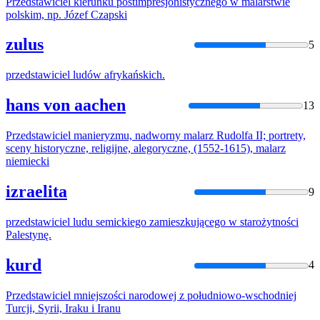
Przedstawiciel
kierunku postimpresjonistycznego w malarstwie
polskim, np. Józef Czapski
zulus
5
przedstawiciel
ludów afrykańskich.
hans von aachen
13
Przedstawiciel
manieryzmu, nadworny malarz Rudolfa II; portrety,
sceny historyczne, religijne, alegoryczne, (1552-1615), malarz
niemiecki
izraelita
9
przedstawiciel
ludu semickiego zamieszkującego w starożytności
Palestynę.
kurd
4
Przedstawiciel
mniejszości narodowej z południowo-wschodniej
Turcji, Syrii, Iraku i Iranu