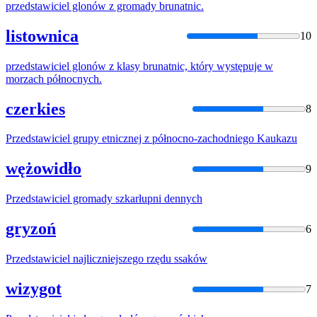
przedstawiciel
glonów z gromady brunatnic.
listownica
10
przedstawiciel
glonów z klasy brunatnic, który występuje w
morzach północnych.
czerkies
8
Przedstawiciel
grupy etnicznej z północno-zachodniego Kaukazu
wężowidło
9
Przedstawiciel
gromady szkarłupni dennych
gryzoń
6
Przedstawiciel
najliczniejszego rzędu ssaków
wizygot
7