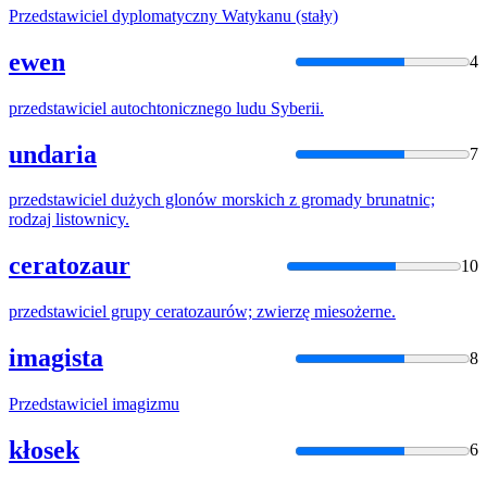
Przedstawiciel
dyplomatyczny Watykanu (stały)
ewen
4
przedstawiciel
autochtonicznego ludu Syberii.
undaria
7
przedstawiciel
dużych glonów morskich z gromady brunatnic;
rodzaj listownicy.
ceratozaur
10
przedstawiciel
grupy ceratozaurów; zwierzę miesożerne.
imagista
8
Przedstawiciel
imagizmu
kłosek
6