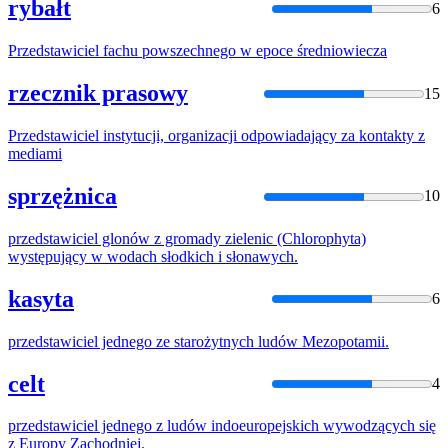
rybałt
6
Przedstawiciel
fachu powszechnego w epoce średniowiecza
rzecznik prasowy
15
Przedstawiciel
instytucji, organizacji odpowiadający za kontakty z
mediami
sprzężnica
10
przedstawiciel
glonów z gromady zielenic (Chlorophyta)
występujący w wodach słodkich i słonawych.
kasyta
6
przedstawiciel
jednego ze starożytnych ludów Mezopotamii.
celt
4
przedstawiciel
jednego z ludów indoeuropejskich wywodzących się
z Europy Zachodniej.