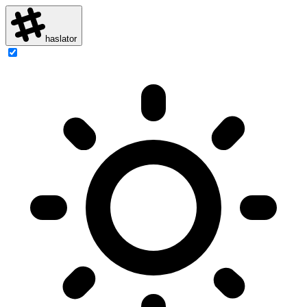
haslator