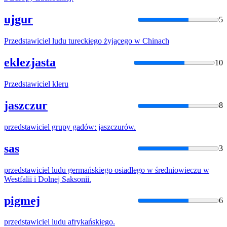
ujgur
5
Przedstawiciel
ludu tureckiego żyjącego w Chinach
eklezjasta
10
Przedstawiciel
kleru
jaszczur
8
przedstawiciel
grupy gadów: jaszczurów.
sas
3
przedstawiciel
ludu germańskiego osiadłego w średniowieczu w
Westfalii i Dolnej Saksonii.
pigmej
6
przedstawiciel
ludu afrykańskiego.