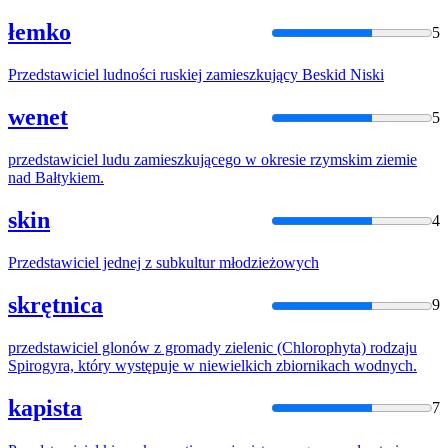
łemko
5
Przedstawiciel
ludności ruskiej zamieszkujący Beskid Niski
wenet
5
przedstawiciel
ludu zamieszkującego w okresie rzymskim ziemie
nad Bałtykiem.
skin
4
Przedstawiciel
jednej z subkultur młodzieżowych
skrętnica
9
przedstawiciel
glonów z gromady zielenic (Chlorophyta) rodzaju
Spirogyra, który występuje w niewielkich zbiornikach wodnych.
kapista
7