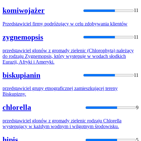
komiwojażer
11
Przedstawiciel
firmy podróżujący w celu zdobywania klientów
zygnemopsis
11
przedstawiciel
glonów z gromady zielenic (Chlorophyta) należący
do rodzaju Zygnemopsis, który występuje w wodach słodkich
Eurazji, Afryki i Ameryki.
biskupianin
11
przedstawiciel
grupy etnograficznej zamieszkującej tereny
Biskupizny.
chlorella
9
przedstawiciel
glonów z gromady zielenic rodzaju Chlorella
występujący w każdym wodnym i wilgotnym środowisku.
hipis
5