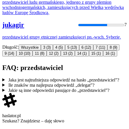
przedstawiciel
ludu germańskiego, jednego z grupy plemion
wschodniogermańskich, zamieszkujących przed Wielką wędrówką
ludów Europę Środkową.
jukagir
7
przedstawiciel
grupy etnicznej zamieszkującej pn.-wsch. Syberię.
Długość:
Wszystkie
3
(3)
4
(5)
5
(13)
6
(12)
7
(11)
8
(9)
9
(14)
10
(10)
11
(8)
12
(2)
13
(2)
14
(1)
15
(1)
16
(1)
FAQ: przedstawiciel
Jaka jest najtrafniejsza odpowiedź na hasło „przedstawiciel”?
Ile znaków ma najlepsza odpowiedź „delegat”?
Jakie są inne odpowiedzi pasujące do „przedstawiciel”?
haslator.pl
Szukasz? Znajdziesz – daję słowo