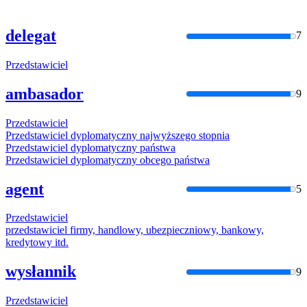
delegat
7
Przedstawiciel
ambasador
9
Przedstawiciel
Przedstawiciel
dyplomatyczny najwyższego stopnia
Przedstawiciel
dyplomatyczny państwa
Przedstawiciel
dyplomatyczny obcego państwa
agent
5
Przedstawiciel
przedstawiciel
firmy, handlowy, ubezpieczniowy, bankowy,
kredytowy itd.
wysłannik
9
Przedstawiciel