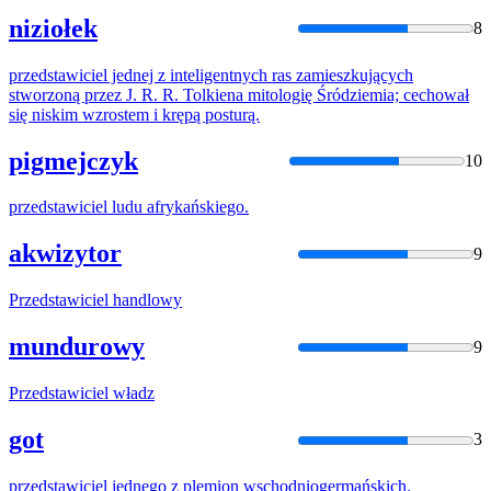
niziołek
8
przedstawiciel
jednej z inteligentnych ras zamieszkujących
stworzoną przez J. R. R. Tolkiena mitologię Śródziemia; cechował
się niskim wzrostem i krępą posturą.
pigmejczyk
10
przedstawiciel
ludu afrykańskiego.
akwizytor
9
Przedstawiciel
handlowy
mundurowy
9
Przedstawiciel
władz
got
3
przedstawiciel
jednego z plemion wschodniogermańskich.