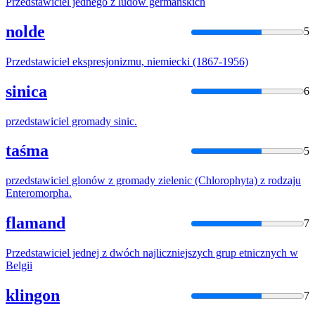
Przedstawiciel
jednego z ludów germańskich
nolde
5
Przedstawiciel
ekspresjonizmu, niemiecki (1867-1956)
sinica
6
przedstawiciel
gromady sinic.
taśma
5
przedstawiciel
glonów z gromady zielenic (Chlorophyta) z rodzaju
Enteromorpha.
flamand
7
Przedstawiciel
jednej z dwóch najliczniejszych grup etnicznych w
Belgii
klingon
7