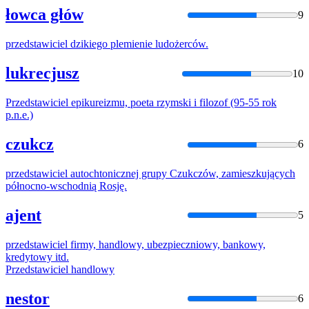
łowca głów
9
przedstawiciel
dzikiego plemienie ludożerców.
lukrecjusz
10
Przedstawiciel
epikureizmu, poeta rzymski i filozof (95-55 rok
p.n.e.)
czukcz
6
przedstawiciel
autochtonicznej grupy Czukczów, zamieszkujących
północno-wschodnią Rosję.
ajent
5
przedstawiciel
firmy, handlowy, ubezpieczniowy, bankowy,
kredytowy itd.
Przedstawiciel
handlowy
nestor
6