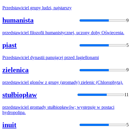
Przedstawiciel
grupy ludzi, najstarszy
humanista
9
przedstawiciel
filozofii humanistycznej, uczony doby Oświecenia.
piast
5
Przedstawiciel
dynastii panującej przed Jagiellonami
zielenica
9
przedstawiciel
glonów z grupy (gromady) zielenic (Chlorophyta).
stułbiopław
11
przedstawiciel
gromady stułbiopławów; występuje w postaci
hydropolipa.
inuit
5