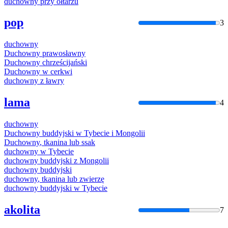
duchowny
przy ołtarzu
pop
3
duchowny
Duchowny
prawosławny
Duchowny
chrześcijański
Duchowny
w cerkwi
duchowny
z ławry
lama
4
duchowny
Duchowny
buddyjski w Tybecie i Mongolii
Duchowny
, tkanina lub ssak
duchowny
w Tybecie
duchowny
buddyjski z Mongolii
duchowny
buddyjski
duchowny
, tkanina lub zwierzę
duchowny
buddyjski w Tybecie
akolita
7