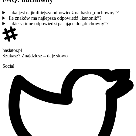
Jaka jest najtrafniejsza odpowiedź na hasło „duchowny”?
Ile znaków ma najlepsza odpowiedź „kanonik”?
Jakie są inne odpowiedzi pasujące do „duchowny”?
haslator.pl
Szukasz? Znajdziesz – daję słowo
Social