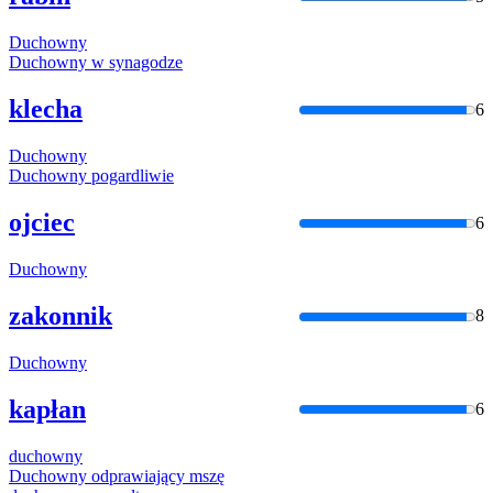
Duchowny
Duchowny
w synagodze
klecha
6
Duchowny
Duchowny
pogardliwie
ojciec
6
Duchowny
zakonnik
8
Duchowny
kapłan
6
duchowny
Duchowny
odprawiający mszę