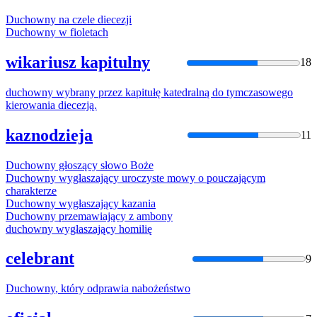
Duchowny
na czele diecezji
Duchowny
w fioletach
wikariusz kapitulny
18
duchowny
wybrany przez kapitułę katedralną do tymczasowego
kierowania diecezją.
kaznodzieja
11
Duchowny
głoszący słowo Boże
Duchowny
wygłaszający uroczyste mowy o pouczającym
charakterze
Duchowny
wygłaszający kazania
Duchowny
przemawiający z ambony
duchowny
wygłaszający homilię
celebrant
9
Duchowny
, który odprawia nabożeństwo