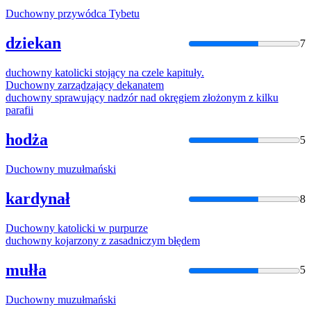
Duchowny
przywódca Tybetu
dziekan
7
duchowny
katolicki stojący na czele kapituły.
Duchowny
zarządzający dekanatem
duchowny
sprawujący nadzór nad okręgiem złożonym z kilku
parafii
hodża
5
Duchowny
muzułmański
kardynał
8
Duchowny
katolicki w purpurze
duchowny
kojarzony z zasadniczym błędem
mułła
5
Duchowny
muzułmański