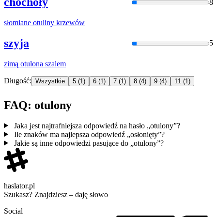
chochoły
8
słomiane
otuliny
krzewów
szyja
5
zimą
otulona
szalem
Długość:
Wszystkie
5
(1)
6
(1)
7
(1)
8
(4)
9
(4)
11
(1)
FAQ: otulony
Jaka jest najtrafniejsza odpowiedź na hasło „otulony”?
Ile znaków ma najlepsza odpowiedź „osłonięty”?
Jakie są inne odpowiedzi pasujące do „otulony”?
haslator.pl
Szukasz? Znajdziesz – daję słowo
Social