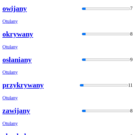
owijany
7
Otulany
okrywany
8
Otulany
osłaniany
9
Otulany
przykrywany
11
Otulany
zawijany
8
Otulany