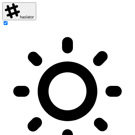
haslator