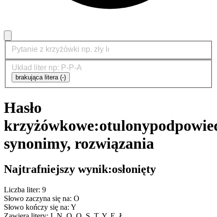
brakująca litera (-)
Hasło
krzyżówkowe:
otulony
podpowied
synonimy, rozwiązania
Najtrafniejszy wynik:
osłonięty
Liczba liter: 9
Słowo zaczyna się na: O
Słowo kończy się na: Y
Zawiera litery: I, N, O, O, S, T, Y, Ę, Ł