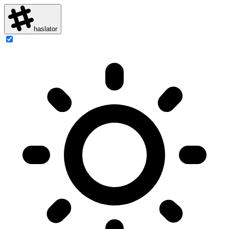
haslator