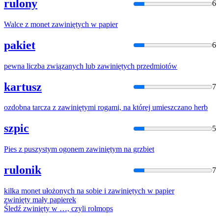
rulony
6
Walce z monet
zawinięty
ch w papier
pakiet
6
pewna liczba związanych lub
zawinięty
ch przedmiotów
kartusz
7
ozdobna tarcza z
zawinięty
mi rogami, na której umieszczano herb
szpic
5
Pies z puszystym ogonem
zawinięty
m na grzbiet
rulonik
7
kilka monet ułożonych na sobie i
zawinięty
ch w papier
zwinięty
mały papierek
Śledź
zwinięty
w …, czyli rolmops