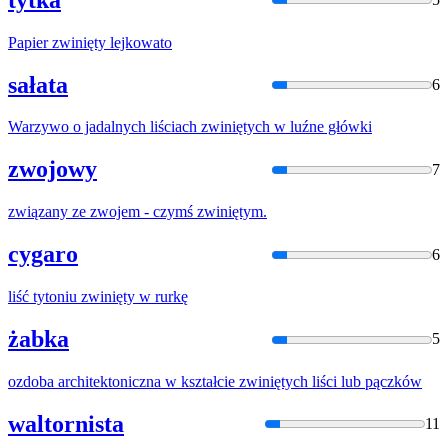
Papier
zwinięty
lejkowato
sałata
6
Warzywo o jadalnych liściach
zwinięty
ch w luźne główki
zwojowy
7
związany ze zwojem - czymś
zwinięty
m.
cygaro
6
liść tytoniu
zwinięty
w rurkę
żabka
5
ozdoba architektoniczna w kształcie
zwinięty
ch liści lub pączków
waltornista
11