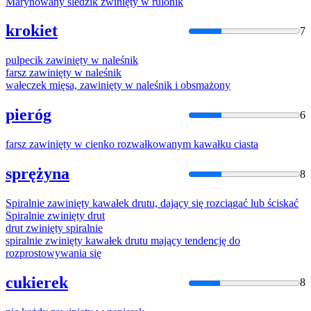
Marynowany śledzik
zwinięty
w rulonik
krokiet
7
pulpecik
zawinięty
w naleśnik
farsz
zawinięty
w naleśnik
wałeczek mięsa,
zawinięty
w naleśnik i obsmażony
pieróg
6
farsz
zawinięty
w cienko rozwałkowanym kawałku ciasta
sprężyna
8
Spiralnie
zawinięty
kawałek drutu, dający się rozciągać lub ściskać
Spiralnie
zwinięty
drut
drut
zwinięty
spiralnie
spiralnie
zwinięty
kawałek drutu mający tendencję do
rozprostowywania się
cukierek
8