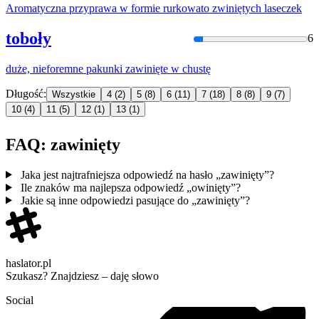
Aromatyczna przyprawa w formie rurkowato
zwinięty
ch laseczek
toboły
6
duże, nieforemne pakunki
zawinięte
w chustę
Długość:
Wszystkie
4
(2)
5
(8)
6
(11)
7
(18)
8
(8)
9
(7)
10
(4)
11
(5)
12
(1)
13
(1)
FAQ: zawinięty
Jaka jest najtrafniejsza odpowiedź na hasło „zawinięty”?
Ile znaków ma najlepsza odpowiedź „owinięty”?
Jakie są inne odpowiedzi pasujące do „zawinięty”?
haslator.pl
Szukasz? Znajdziesz – daję słowo
Social