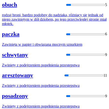
obuch
5
rodzaj broni, bardzo podobny do nadziaka, różniący się jednak od
niego
zawinięty
m w dół dziobem, po jego przeciwległej stronie miał
młotek.
paczka
6
Zawinięta
w papier i obwiązana mocnym sznurkiem
schwytany
9
Zwinięty
z podejrzeniem popełnienia przestępstwa
aresztowany
11
Zwinięty
z podejrzeniem popełnienia przestępstwa
posadzony
9
Zwinięty
z podejrzeniem popełnienia przestępstwa