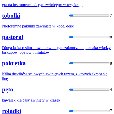
gra na instrumencie dętym
zwinięty
m w trzy kręgi
tobołki
7
Nieforemne pakunki
zawinięte
w koce, derki
pastorał
8
Długa laska o ślimakowato
zwinięty
m zakończeniu, oznaka władzy
biskupów, opatów i infułatów
pokrętka
8
Kilka drucików stalowych
zwinięty
ch razem, z których skręca się
linę
pęto
4
kawałek kiełbasy
zwinięty
w krążek
roladki
7