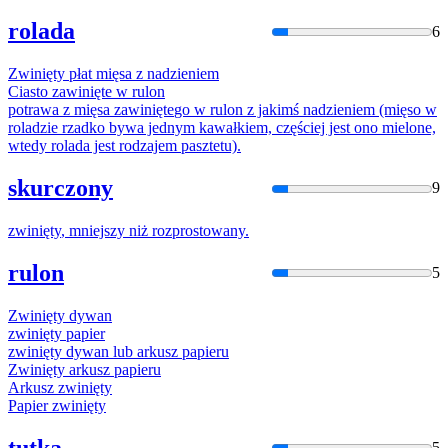
rolada
6
Zwinięty
płat mięsa z nadzieniem
Ciasto
zawinięte
w rulon
potrawa z mięsa
zawinięte
go w rulon z jakimś nadzieniem (mięso w
roladzie rzadko bywa jednym kawałkiem, częściej jest ono mielone,
wtedy rolada jest rodzajem pasztetu).
skurczony
9
zwinięty
, mniejszy niż rozprostowany.
rulon
5
Zwinięty
dywan
zwinięty
papier
zwinięty
dywan lub arkusz papieru
Zwinięty
arkusz papieru
Arkusz
zwinięty
Papier
zwinięty
tutka
5