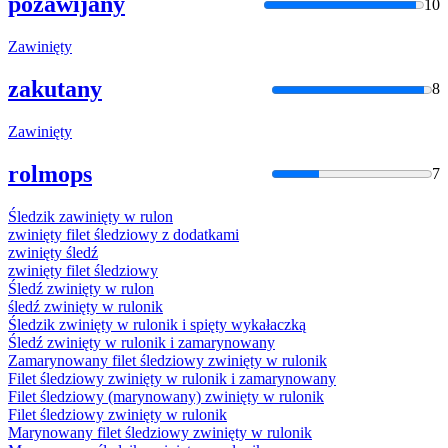
pozawijany
10
Zawinięty
zakutany
8
Zawinięty
rolmops
7
Śledzik
zawinięty
w rulon
zwinięty
filet śledziowy z dodatkami
zwinięty
śledź
zwinięty
filet śledziowy
Śledź
zwinięty
w rulon
śledź
zwinięty
w rulonik
Śledzik
zwinięty
w rulonik i spięty wykałaczką
Śledź
zwinięty
w rulonik i zamarynowany
Zamarynowany filet śledziowy
zwinięty
w rulonik
Filet śledziowy
zwinięty
w rulonik i zamarynowany
Filet śledziowy (marynowany)
zwinięty
w rulonik
Filet śledziowy
zwinięty
w rulonik
Marynowany filet śledziowy
zwinięty
w rulonik