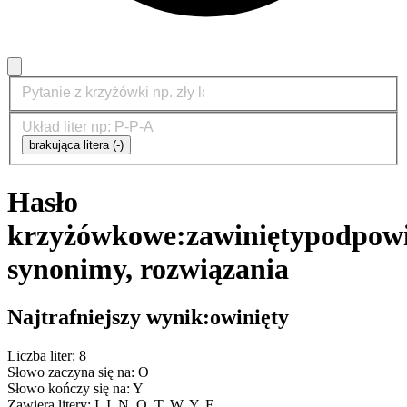
brakująca litera (-)
Hasło
krzyżówkowe:
zawinięty
podpowi
synonimy, rozwiązania
Najtrafniejszy wynik:
owinięty
Liczba liter: 8
Słowo zaczyna się na: O
Słowo kończy się na: Y
Zawiera litery: I, I, N, O, T, W, Y, Ę