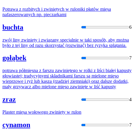
Potrawa z rozbitych i
zwinięty
ch w ruloniki płatów mięsa
nafaszerowanych np. pieczarkami
buchta
6
zwój liny
zwinięty
i związany specjalnie w taki sposób, aby można
było z tej liny od razu skorzystać (rozwinąć) bez ryzyka splątania.
gołąbek
7
potrawa półmięsna z farszu
zawinięte
go w rolki z liści białej kapusty
głowiastej; tradycyjnymi składnikami farszu są mielone mięso
wieprzowe i ryż lub kasza (rzadziej ziemniaki) oraz dalsze dodatki,
mały grzywacz albo mielone mięso
zawinięte
w liść kapusty
zraz
4
Plaster mięsa wołowego
zwinięty
w rulon
cynamon
7