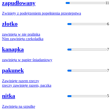
zapudłowany
11
Zwinięty
z podejrzeniem popełnienia przestępstwa
złotko
6
zawinięta
w nie pralinka
Nim
zawinięta
czekoladka
kanapka
7
zawinięta
w papier śniadaniowy
pakunek
7
Zawinięte
razem rzeczy
rzeczy
zawinięte
razem, paczka
nitka
5
Zawinięta
na szpulkę