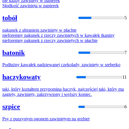
nie każdy
zawinięty
w papierek
Słodkość
zawinięta
w papierek
tobół
5
pakunek z ubraniem
zawinięty
w płachtę
nieforemny pakunek z rzeczy
zawinięty
ch w kawałek tkaniny
nieforemny pakunek z rzeczy
zawinięty
ch w płachtę
batonik
7
Podłużny kawałek nadziewanej czekolady,
zawinięty
w sreberko
haczykowaty
11
taki, który kształtem przypomina haczyk, najczęściej taki, który ma
zagięty,
zawinięty
, zakrzywiony i węższy koniec.
szpice
6
Psy z puszystym ogonem
zawinięty
m na grzbiet