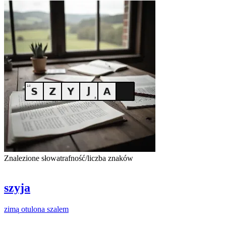
Znalezione słowa
trafność/liczba znaków
szyja
zimą
otulona
szalem