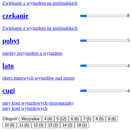
Zwlekanie z
wyjazd
em na spóźnialskich
czekanie
8
Zwlekanie z
wyjazd
em na spóźnialskich
pobyt
5
między przyjazdem a
wyjazd
em
lato
4
okres masowych
wyjazd
ów nad morze
cugi
4
pary koni
wyjazd
owych (przestarzale)
pary koni
wyjazd
owych
Długość:
Wszystkie
4
(4)
5
(12)
6
(6)
7
(5)
8
(5)
9
(6)
10
(5)
11
(6)
12
(3)
13
(2)
14
(2)
18
(1)