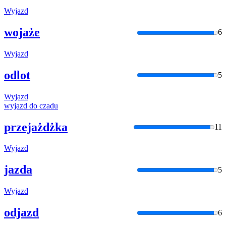
Wyjazd
wojaże
6
Wyjazd
odlot
5
Wyjazd
wyjazd
do czadu
przejażdżka
11
Wyjazd
jazda
5
Wyjazd
odjazd
6