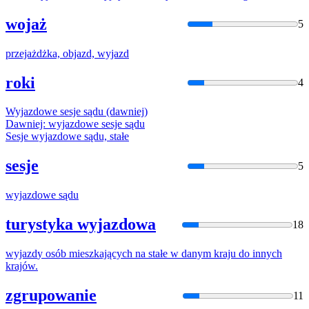
wojaż
5
przejażdżka, objazd,
wyjazd
roki
4
Wyjazd
owe sesje sądu (dawniej)
Dawniej:
wyjazd
owe sesje sądu
Sesje
wyjazd
owe sądu, stałe
sesje
5
wyjazd
owe sądu
turystyka wyjazdowa
18
wyjazd
y osób mieszkających na stałe w danym kraju do innych
krajów.
zgrupowanie
11