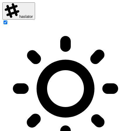
haslator