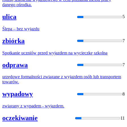
danego ośrodka.
ulica
5
Ślepa – bez
wyjazd
u
zbiórka
7
Spotkanie uczniów przed
wyjazd
em na wycieczkę szkolną
odprawa
7
urzędowe formalności związane z
wyjazd
em osób lub transportem
towarów.
wypadowy
8
związany z wypadem -
wyjazd
em.
oczekiwanie
11