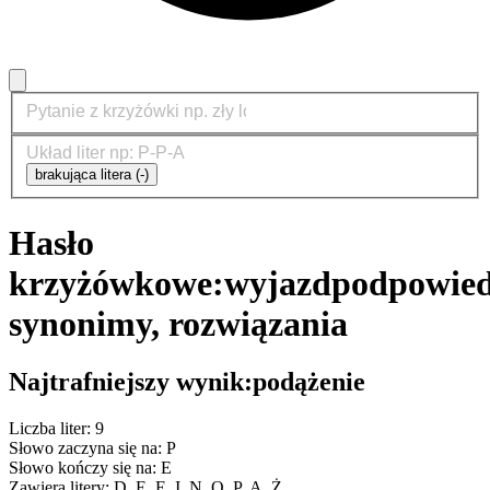
brakująca litera (-)
Hasło
krzyżówkowe:
wyjazd
podpowied
synonimy, rozwiązania
Najtrafniejszy wynik:
podążenie
Liczba liter: 9
Słowo zaczyna się na: P
Słowo kończy się na: E
Zawiera litery: D, E, E, I, N, O, P, Ą, Ż