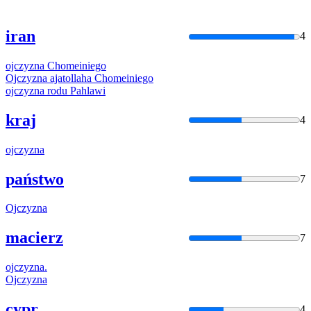
iran
4
ojczyzna
Chomeiniego
Ojczyzna
ajatollaha
Chomeiniego
ojczyzna
rodu Pahlawi
kraj
4
ojczyzna
państwo
7
Ojczyzna
macierz
7
ojczyzna
.
Ojczyzna
cypr
4