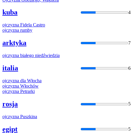
kuba
4
ojczyzna
Fidela Castro
ojczyzna
rumby
arktyka
7
ojczyzna
białego niedźwiedzia
italia
6
ojczyzna
dla Włocha
ojczyzna
Włochów
ojczyzna
Petrarki
rosja
5
ojczyzna
Puszkina
egipt
5