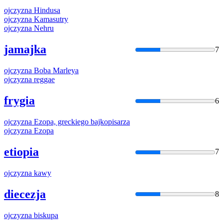
ojczyzna
Hindusa
ojczyzna
Kamasutry
ojczyzna
Nehru
jamajka
7
ojczyzna
Boba Marleya
ojczyzna
reggae
frygia
6
ojczyzna
Ezopa, greckiego bajkopisarza
ojczyzna
Ezopa
etiopia
7
ojczyzna
kawy
diecezja
8
ojczyzna
biskupa