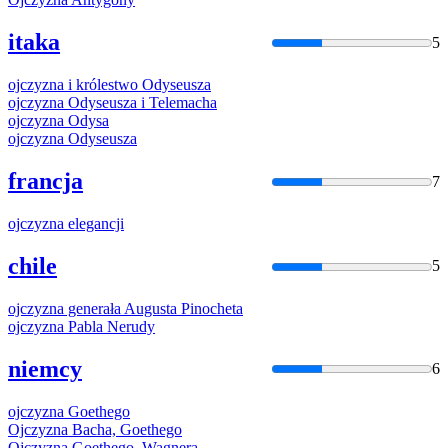
itaka
5
ojczyzna
i królestwo Odyseusza
ojczyzna
Odyseusza i Telemacha
ojczyzna
Odysa
ojczyzna
Odyseusza
francja
7
ojczyzna
elegancji
chile
5
ojczyzna
generała Augusta Pinocheta
ojczyzna
Pabla Nerudy
niemcy
6
ojczyzna
Goethego
Ojczyzna
Bacha, Goethego
Ojczyzna
Goethego, Wagnera