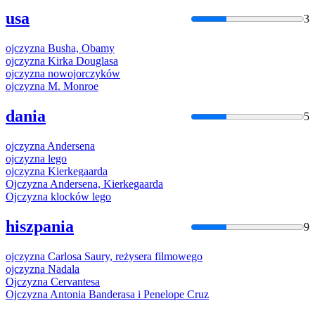
usa
3
ojczyzna
Busha, Obamy
ojczyzna
Kirka Douglasa
ojczyzna
nowojorczyków
ojczyzna
M. Monroe
dania
5
ojczyzna
Andersena
ojczyzna
lego
ojczyzna
Kierkegaarda
Ojczyzna
Andersena, Kierkegaarda
Ojczyzna
klocków lego
hiszpania
9
ojczyzna
Carlosa Saury, reżysera filmowego
ojczyzna
Nadala
Ojczyzna
Cervantesa
Ojczyzna
Antonia Banderasa i Penelope Cruz