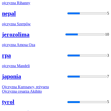
ojczyzna
Rihanny
nepal
5
ojczyzna
Szerpów
jerozolima
10
ojczyzna
Amosa Oza
rpa
3
ojczyzna
Mandeli
japonia
7
Ojczyzna
Kurosawy, reżysera
Ojczyzna
cesarza Akihito
tyrol
5