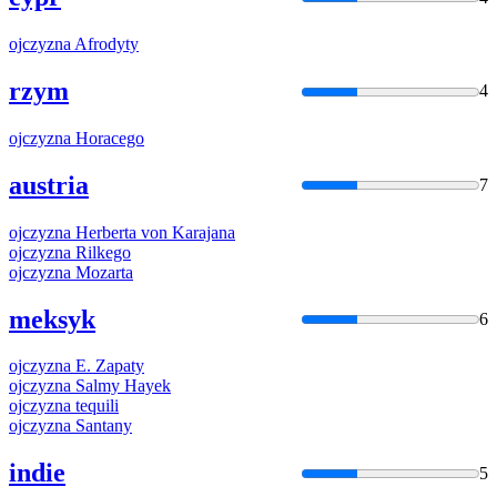
ojczyzna
Afrodyty
rzym
4
ojczyzna
Horacego
austria
7
ojczyzna
Herberta von Karajana
ojczyzna
Rilkego
ojczyzna
Mozarta
meksyk
6
ojczyzna
E. Zapaty
ojczyzna
Salmy Hayek
ojczyzna
tequili
ojczyzna
Santany
indie
5