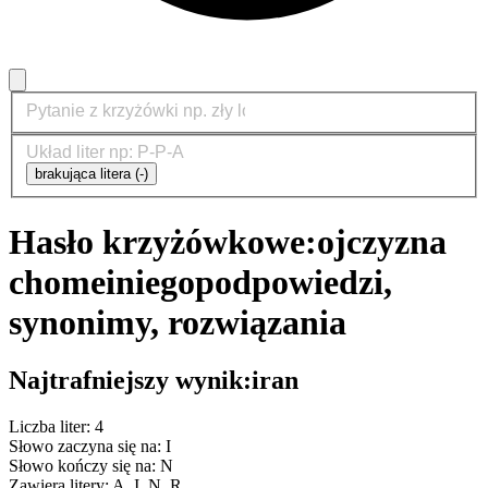
brakująca litera (-)
Hasło krzyżówkowe:
ojczyzna
chomeiniego
podpowiedzi,
synonimy, rozwiązania
Najtrafniejszy wynik:
iran
Liczba liter: 4
Słowo zaczyna się na: I
Słowo kończy się na: N
Zawiera litery: A, I, N, R