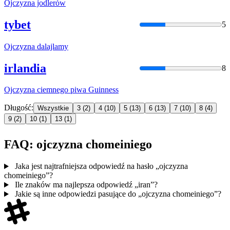
Ojczyzna
jodlerów
tybet
5
Ojczyzna
dalajlamy
irlandia
8
Ojczyzna
ciemnego piwa Guinness
Długość:
Wszystkie
3
(2)
4
(10)
5
(13)
6
(13)
7
(10)
8
(4)
9
(2)
10
(1)
13
(1)
FAQ: ojczyzna chomeiniego
Jaka jest najtrafniejsza odpowiedź na hasło „ojczyzna
chomeiniego”?
Ile znaków ma najlepsza odpowiedź „iran”?
Jakie są inne odpowiedzi pasujące do „ojczyzna chomeiniego”?