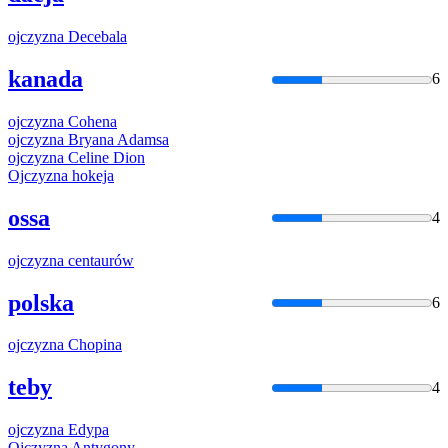
ojczyzna
Decebala
kanada
6
ojczyzna
Cohena
ojczyzna
Bryana Adamsa
ojczyzna
Celine Dion
Ojczyzna
hokeja
ossa
4
ojczyzna
centaurów
polska
6
ojczyzna
Chopina
teby
4
ojczyzna
Edypa
Ojczyzna
Antygony