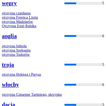
węgry
5
ojczyzna
czardasza
ojczyzna
Ferenca Liszta
ojczyzna
Madziarów
Ojczyzna
Ernö Rubika
anglia
6
ojczyzna
futbolu
ojczyzna
Szekspira
ojczyzna
Tudorów
troja
5
ojczyzna
Hektora i Parysa
włochy
6
ojczyzna
Giuseppe Tartiniego, skrzypka
dacja
5