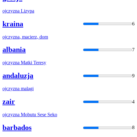
ojczyzna
Lizypa
kraina
6
ojczyzna
, macierz, dom
albania
7
ojczyzna
Matki Teresy
andaluzja
9
ojczyzna
malagi
zair
4
ojczyzna
Mobutu Sese Seko
barbados
8