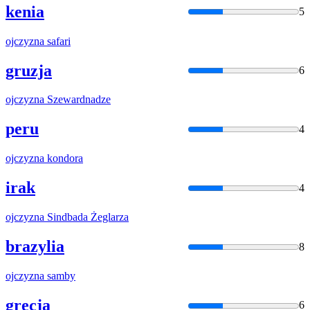
kenia
5
ojczyzna
safari
gruzja
6
ojczyzna
Szewardnadze
peru
4
ojczyzna
kondora
irak
4
ojczyzna
Sindbada Żeglarza
brazylia
8
ojczyzna
samby
grecja
6