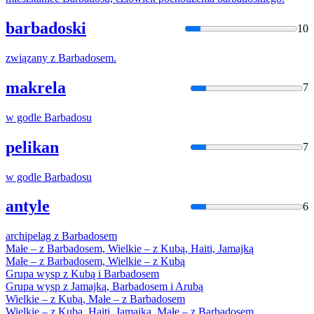
barbadoski
10
związany z
Barbados
em.
makrela
7
w godle
Barbados
u
pelikan
7
w godle
Barbados
u
antyle
6
archipelag z
Barbados
em
Małe – z
Barbados
em, Wielkie – z Kubą, Haiti, Jamajką
Małe – z
Barbados
em, Wielkie – z Kubą
Grupa wysp z Kubą i
Barbados
em
Grupa wysp z Jamajką,
Barbados
em i Arubą
Wielkie – z Kubą, Małe – z
Barbados
em
Wielkie – z Kubą, Haiti, Jamajką, Małe – z
Barbados
em