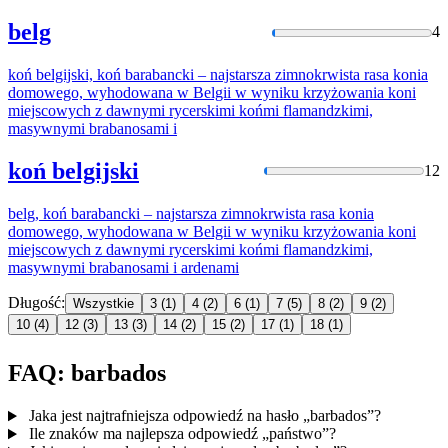
belg
4
koń belgijski, koń barabancki – najstarsza zimnokrwista rasa konia
domowego, wyhodowana w Belgii w wyniku krzyżowania koni
miejscowych z dawnymi rycerskimi końmi flamandzkimi,
masywnymi
brabanos
ami i
koń belgijski
12
belg, koń barabancki – najstarsza zimnokrwista rasa konia
domowego, wyhodowana w Belgii w wyniku krzyżowania koni
miejscowych z dawnymi rycerskimi końmi flamandzkimi,
masywnymi
brabanos
ami i ardenami
Długość:
Wszystkie
3
(1)
4
(2)
6
(1)
7
(5)
8
(2)
9
(2)
10
(4)
12
(3)
13
(3)
14
(2)
15
(2)
17
(1)
18
(1)
FAQ: barbados
Jaka jest najtrafniejsza odpowiedź na hasło „barbados”?
Ile znaków ma najlepsza odpowiedź „państwo”?