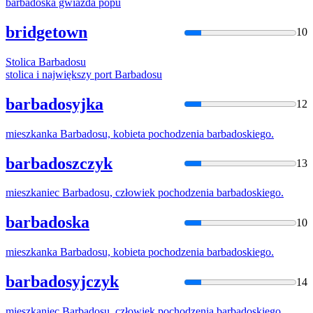
barbados
ka gwiazda popu
bridgetown
10
Stolica
Barbados
u
stolica i największy port
Barbados
u
barbadosyjka
12
mieszkanka
Barbados
u, kobieta pochodzenia
barbados
kiego.
barbadoszczyk
13
mieszkaniec
Barbados
u, człowiek pochodzenia
barbados
kiego.
barbadoska
10
mieszkanka
Barbados
u, kobieta pochodzenia
barbados
kiego.
barbadosyjczyk
14
mieszkaniec
Barbados
u, człowiek pochodzenia
barbados
kiego.