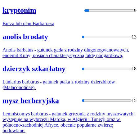
kryptonim
9
Burza lub plan
Barbaros
sa
anolis brodaty
13
Anolis
barbatus
- gatunek gada z rodziny długonogwanowatych,
endemit Kuby; posiada charakterystyczną fałdę podgardłową.
dzierzyk szkarłatny
18
Laniarius
barbarus
- gatunek ptaka z rodziny dzierzbików
(Malaconotidae).
mysz berberyjska
15
Lemniscomys
barbarus
- gatunek gryzonia z rodziny myszowatych;
występuje na wybrzeżu Maroka, w Algierii i Tunezji oraz w ​​
północno-zachodniej Afryce, obecnie popularne zwierzę
hodowlane.