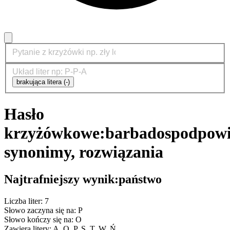
brakująca litera (-)
Hasło
krzyżówkowe:
barbados
podpowi
synonimy, rozwiązania
Najtrafniejszy wynik:
państwo
Liczba liter: 7
Słowo zaczyna się na: P
Słowo kończy się na: O
Zawiera litery: A, O, P, S, T, W, Ń