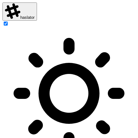
haslator