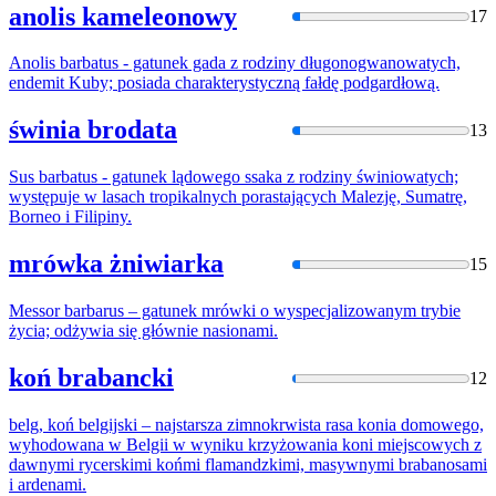
anolis kameleonowy
17
Anolis
barbatus
- gatunek gada z rodziny długonogwanowatych,
endemit Kuby; posiada charakterystyczną fałdę podgardłową.
świnia brodata
13
Sus
barbatus
- gatunek lądowego ssaka z rodziny świniowatych;
występuje w lasach tropikalnych porastających Malezję, Sumatrę,
Borneo i Filipiny.
mrówka żniwiarka
15
Messor
barbarus
– gatunek mrówki o wyspecjalizowanym trybie
życia; odżywia się głównie nasionami.
koń brabancki
12
belg, koń belgijski – najstarsza zimnokrwista rasa konia domowego,
wyhodowana w Belgii w wyniku krzyżowania koni miejscowych z
dawnymi rycerskimi końmi flamandzkimi, masywnymi
brabanos
ami
i ardenami.