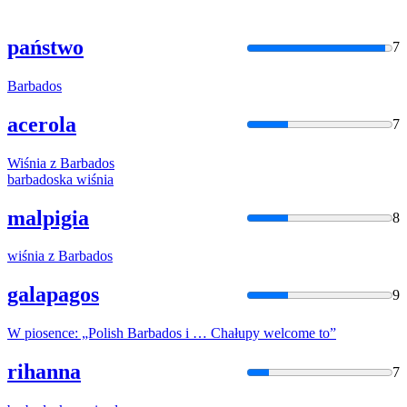
państwo
7
Barbados
acerola
7
Wiśnia z
Barbados
barbados
ka wiśnia
malpigia
8
wiśnia z
Barbados
galapagos
9
W piosence: „Polish
Barbados
i … Chałupy welcome to”
rihanna
7