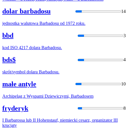
dolar barbadosu
14
jednostka walutowa
Barbados
u od 1972 roku.
bbd
3
kod ISO 4217 dolara
Barbados
u.
bds$
4
skrót/symbol dolara
Barbados
u.
małe antyle
10
Archipelag z Wyspami Dziewiczymi,
Barbados
em
fryderyk
8
I
Barbaros
sa lub II Hohenstauf, niemiecki cesarz, organizator III
krucjaty