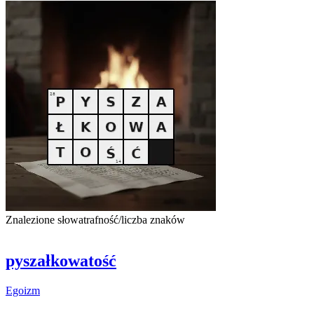
Znalezione słowa
trafność/liczba znaków
pyszałkowatość
Egoizm