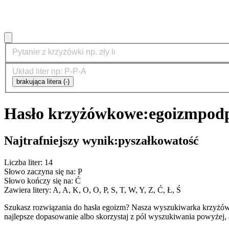
brakująca litera (-)
Hasło krzyżówkowe:
egoizm
podp
Najtrafniejszy wynik:
pyszałkowatość
Liczba liter: 14
Słowo zaczyna się na: P
Słowo kończy się na: Ć
Zawiera litery: A, A, K, O, O, P, S, T, W, Y, Z, Ć, Ł, Ś
Szukasz rozwiązania do hasła egoizm? Nasza wyszukiwarka krzyżów
najlepsze dopasowanie albo skorzystaj z pól wyszukiwania powyżej, 