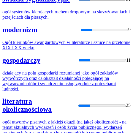
ogół
systemów kierujących ruchem drogowym
na
skrzyżowaniach i
przejściach dla pieszych.
modernizm
9
Ogół
kierunków awangardowych w literaturze i sztuce
na
przełomie
XIX i XX wieku
gospodarczy
11
działający
na
polu gospodarki rozumianej jako
ogół
zakładów
wytwórczych oraz całokształt działalności polegającej
na
wytwarzaniu dóbr i świadczeniu usług zgodnie z potrzebami
ludności.
literatura
25
okolicznościowa
ogół
utworów pisanych z jakiejś okazji (
na
jakąś okoliczność) -
na
temat aktualnych wydarzeń i osób życia publicznego, wydarzeń
rodzinnych (np. narodziny, ślub, pogrzeb) lub spraw publicznych