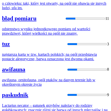
o człowieku: taki, który jest otwarty,
na
ogół
nie obawia się innych
ludzi, ufa im.
błąd pomiaru
11
odstępstwo wyniku jednostkowego pomiaru od wartości
prawdziwej, której wielkości
na
ogół
nie znamy.
tuz
3
najstarsza karta w tzw. kartach polskich;
na
ogół
przedstawia
postacie alegoryczne, barwa oznaczona jest dwoma okami.
awifauna
8
awifauna, ornitofauna,
ogół
ptaków
na
danym terenie lub w
określonym okresie życia
paskudnik
9
Lactarius necator – gatunek grzybów należący do rodziny
gołąbkowatych; znacznie różni się barwą od innych mleczajów i
na