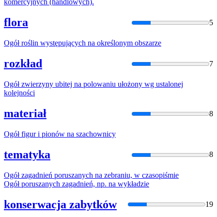
komercyjnych (handlowych).
flora
5
Ogół
roślin występujących
na
określonym obszarze
rozkład
7
Ogół
zwierzyny ubitej
na
polowaniu ułożony wg ustalonej
kolejności
materiał
8
Ogół
figur i pionów
na
szachownicy
tematyka
8
Ogół
zagadnień poruszanych
na
zebraniu, w czasopiśmie
Ogół
poruszanych zagadnień, np.
na
wykładzie
konserwacja zabytków
19