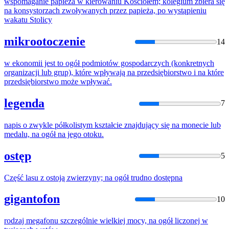
wspomaganie papieża w kierowaniu Kościołem; kolegium zbiera się
na
konsystorzach zwoływanych przez papieża, po wystąpieniu
wakatu Stolicy
mikrootoczenie
14
w ekonomii jest to
ogół
podmiotów gospodarczych (konkretnych
organizacji lub grup), które wpływają
na
przedsiębiorstwo i
na
które
przedsiębiorstwo może wpływać.
legenda
7
napis o zwykle półkolistym kształcie znajdujący się
na
monecie lub
medalu,
na
ogół
na
jego otoku.
ostęp
5
Część lasu z ostoją zwierzyny;
na
ogół
trudno dostępna
gigantofon
10
rodzaj megafonu szczególnie wielkiej mocy,
na
ogół
liczonej w