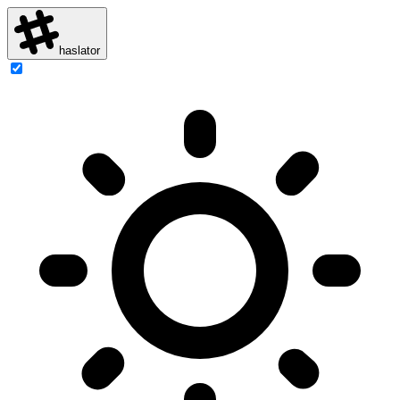
haslator