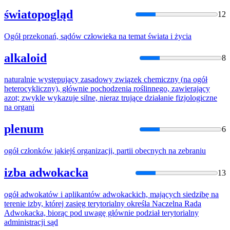
światopogląd
12
Ogół
przekonań, sądów człowieka
na
temat świata i życia
alkaloid
8
naturalnie występujący zasadowy związek chemiczny (
na
ogół
heterocykliczny), głównie pochodzenia roślinnego, zawierający
azot; zwykle wykazuje silne, nieraz trujące działanie fizjologiczne
na
organi
plenum
6
ogół
członków jakiejś organizacji, partii obecnych
na
zebraniu
izba adwokacka
13
ogół
adwokatów i aplikantów adwokackich, mających siedzibę
na
terenie izby, której zasięg terytorialny określa Naczelna Rada
Adwokacka, biorąc pod uwagę głównie podział terytorialny
administracji sąd