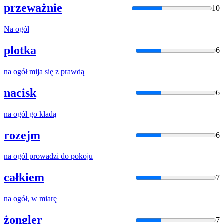
przeważnie
10
Na
ogół
plotka
6
na
ogół
mija się z prawdą
nacisk
6
na
ogół
go kładą
rozejm
6
na
ogół
prowadzi do pokoju
całkiem
7
na
ogół
, w miarę
żongler
7