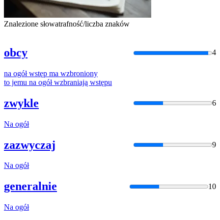
Znalezione słowa
trafność/liczba znaków
obcy
4
na
ogół
wstęp
ma
wzbroniony
to jemu
na
ogół
wzbraniają
wstępu
zwykle
6
Na
ogół
zazwyczaj
9
Na
ogół
generalnie
10
Na
ogół