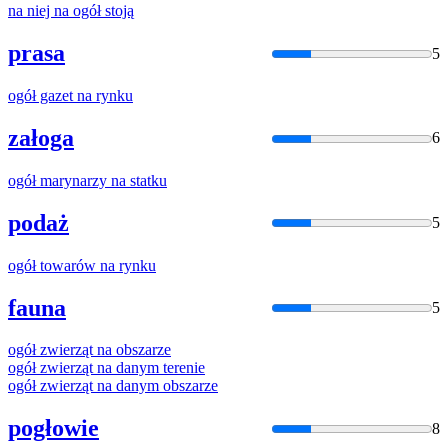
na
niej
na
ogół
stoją
prasa
5
ogół
gazet
na
rynku
załoga
6
ogół
marynarzy
na
statku
podaż
5
ogół
towarów
na
rynku
fauna
5
ogół
zwierząt
na
obszarze
ogół
zwierząt
na
danym terenie
ogół
zwierząt
na
danym obszarze
pogłowie
8