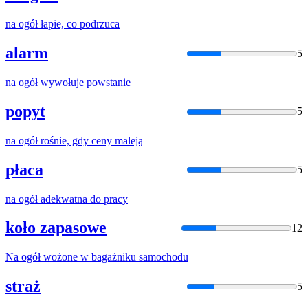
na
ogół
łapie, co podrzuca
alarm
5
na
ogół
wywołuje powstanie
popyt
5
na
ogół
rośnie, gdy ceny maleją
płaca
5
na
ogół
adekwatna do pracy
koło zapasowe
12
Na
ogół
wożone w bagażniku samochodu
straż
5