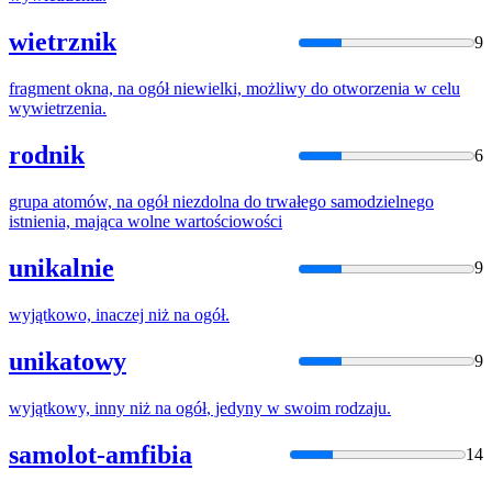
wietrznik
9
fragment okna,
na
ogół
niewielki, możliwy do otworzenia w celu
wywietrzenia.
rodnik
6
grupa atomów,
na
ogół
niezdolna do trwałego samodzielnego
istnienia, mająca wolne wartościowości
unikalnie
9
wyjątkowo, inaczej niż
na
ogół
.
unikatowy
9
wyjątkowy, inny niż
na
ogół
, jedyny w swoim rodzaju.
samolot-amfibia
14