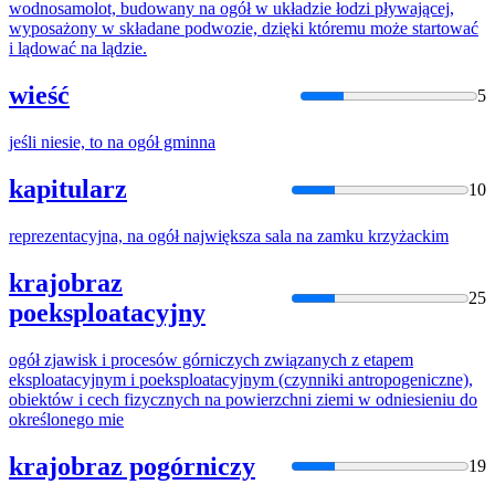
wodnosamolot, budowany
na
ogół
w układzie łodzi pływającej,
wyposażony w składane podwozie, dzięki któremu może startować
i lądować
na
lądzie.
wieść
5
jeśli niesie, to
na
ogół
gminna
kapitularz
10
reprezentacyjna,
na
ogół
największa sala
na
zamku krzyżackim
krajobraz
25
poeksploatacyjny
ogół
zjawisk i procesów górniczych związanych z etapem
eksploatacyjnym i poeksploatacyjnym (czynniki antropogeniczne),
obiektów i cech fizycznych
na
powierzchni ziemi w odniesieniu do
określonego mie
krajobraz pogórniczy
19