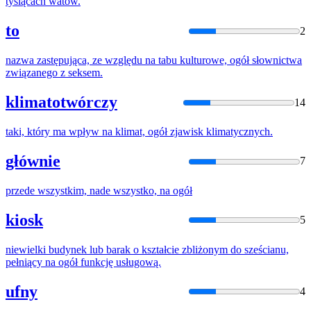
tysiącach watów.
to
2
nazwa zastępująca, ze względu
na
tabu kulturowe,
ogół
słownictwa
związanego z seksem.
klimatotwórczy
14
taki, który
ma
wpływ
na
klimat,
ogół
zjawisk klimatycznych.
głównie
7
przede wszystkim, nade wszystko,
na
ogół
kiosk
5
niewielki budynek lub barak o kształcie zbliżonym do sześcianu,
pełniący
na
ogół
funkcję usługową.
ufny
4