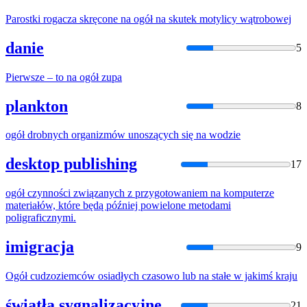
Parostki rogacza skręcone
na
ogół
na
skutek motylicy wątrobowej
danie
5
Pierwsze – to
na
ogół
zupa
plankton
8
ogół
drobnych organizmów unoszących się
na
wodzie
desktop publishing
17
ogół
czynności związanych z przygotowaniem
na
komputerze
materiałów, które będą później powielone metodami
poligraficznymi.
imigracja
9
Ogół
cudzoziemców osiadłych czasowo lub
na
stałe w jakimś kraju
światła sygnalizacyjne
21