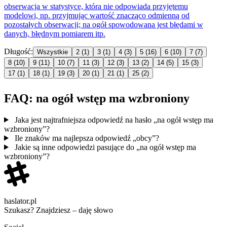
obserwacja w statystyce, która nie odpowiada przyjętemu
modelowi, np. przyjmując wartość znacząco odmienną od
pozostałych obserwacji;
na
ogół
spowodowana jest błędami w
danych, błędnym pomiarem itp.
Długość:
Wszystkie
2
(1)
3
(1)
4
(3)
5
(16)
6
(10)
7
(7)
8
(10)
9
(11)
10
(7)
11
(3)
12
(3)
13
(2)
14
(5)
15
(3)
17
(1)
18
(1)
19
(3)
20
(1)
21
(1)
25
(2)
FAQ: na ogół wstęp ma wzbroniony
Jaka jest najtrafniejsza odpowiedź na hasło „na ogół wstęp ma
wzbroniony”?
Ile znaków ma najlepsza odpowiedź „obcy”?
Jakie są inne odpowiedzi pasujące do „na ogół wstęp ma
wzbroniony”?
haslator.pl
Szukasz? Znajdziesz – daję słowo