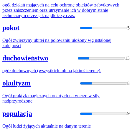
ogół
działań mających
na
celu ochronę obiektów zabytkowych
przez zniszczeniem oraz utrzymanie ich w dobrym stanie
technicznym przez jak najdłuższy czas.
pokot
5
Ogół
zwierzyny ubitej
na
polowaniu ułożony wg ustalonej
kolejności
duchowieństwo
13
ogół
duchownych (wszystkich lub
na
jakimś terenie).
okultyzm
8
Ogół
praktyk magicznych opartych
na
wierze w siły
nadprzyrodzone
populacja
9
Ogół
ludzi żyjących aktualnie
na
danym terenie