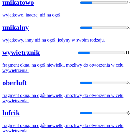
unikatowo
9
wyjątkowo, inaczej niż
na
ogół
.
unikalny
8
wyjątkowy, inny niż
na
ogół
, jedyny w swoim rodzaju.
wywietrznik
11
fragment okna,
na
ogół
niewielki, możliwy do otworzenia w celu
wywietrzenia.
oberluft
8
fragment okna,
na
ogół
niewielki, możliwy do otworzenia w celu
wywietrzenia.
lufcik
6
fragment okna,
na
ogół
niewielki, możliwy do otworzenia w celu
wywietrzenia.