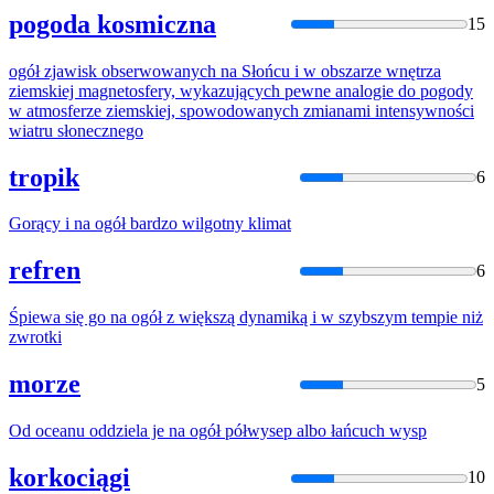
pogoda kosmiczna
15
ogół
zjawisk obserwowanych
na
Słońcu i w obszarze wnętrza
ziemskiej magnetosfery, wykazujących pewne analogie do pogody
w atmosferze ziemskiej, spowodowanych zmianami intensywności
wiatru słonecznego
tropik
6
Gorący i
na
ogół
bardzo wilgotny klimat
refren
6
Śpiewa się go
na
ogół
z większą dynamiką i w szybszym tempie niż
zwrotki
morze
5
Od oceanu oddziela je
na
ogół
półwysep albo łańcuch wysp
korkociągi
10