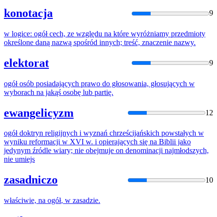
konotacja
9
w logice:
ogół
cech, ze względu
na
które wyróżniamy przedmioty
określone daną nazwą spośród innych; treść, znaczenie nazwy.
elektorat
9
ogół
osób posiadających prawo do głosowania, głosujących w
wyborach
na
jakąś osobę lub partię.
ewangelicyzm
12
ogół
doktryn religijnych i wyznań chrześcijańskich powstałych w
wyniku reformacji w XVI w. i opierających się
na
Biblii jako
jedynym źródle wiary; nie obejmuje on denominacji najmłodszych,
nie umiejs
zasadniczo
10
właściwie,
na
ogół
, w zasadzie.