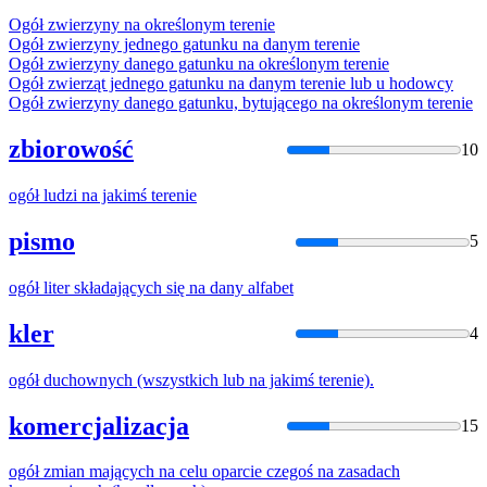
Ogół
zwierzyny
na
określonym terenie
Ogół
zwierzyny jednego gatunku
na
danym terenie
Ogół
zwierzyny danego gatunku
na
określonym terenie
Ogół
zwierząt jednego gatunku
na
danym terenie lub u hodowcy
Ogół
zwierzyny danego gatunku, bytującego
na
określonym terenie
zbiorowość
10
ogół
ludzi
na
jakimś terenie
pismo
5
ogół
liter składających się
na
dany alfabet
kler
4
ogół
duchownych (wszystkich lub
na
jakimś terenie).
komercjalizacja
15
ogół
zmian mających
na
celu oparcie czegoś
na
zasadach