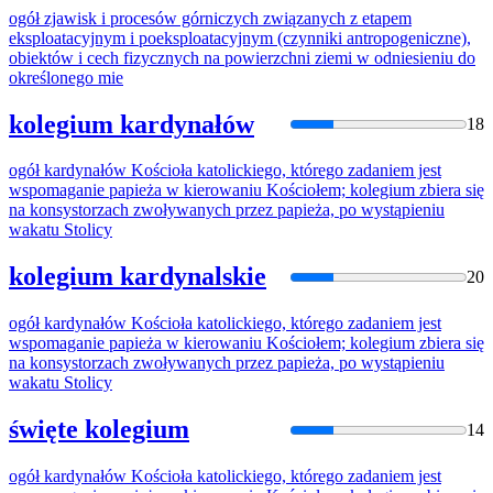
ogół
zjawisk i procesów górniczych związanych z etapem
eksploatacyjnym i poeksploatacyjnym (czynniki antropogeniczne),
obiektów i cech fizycznych
na
powierzchni ziemi w odniesieniu do
określonego mie
kolegium kardynałów
18
ogół
kardynałów Kościoła katolickiego, którego zadaniem jest
wspomaganie papieża w kierowaniu Kościołem; kolegium zbiera się
na
konsystorzach zwoływanych przez papieża, po wystąpieniu
wakatu Stolicy
kolegium kardynalskie
20
ogół
kardynałów Kościoła katolickiego, którego zadaniem jest
wspomaganie papieża w kierowaniu Kościołem; kolegium zbiera się
na
konsystorzach zwoływanych przez papieża, po wystąpieniu
wakatu Stolicy
święte kolegium
14
ogół
kardynałów Kościoła katolickiego, którego zadaniem jest