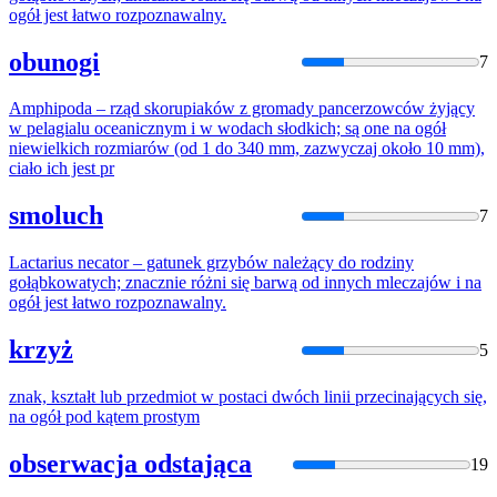
ogół
jest łatwo rozpoznawalny.
obunogi
7
Amphipoda – rząd skorupiaków z gromady pancerzowców żyjący
w pelagialu oceanicznym i w wodach słodkich; są one
na
ogół
niewielkich rozmiarów (od 1 do 340 mm, zazwyczaj około 10 mm),
ciało ich jest pr
smoluch
7
Lactarius necator – gatunek grzybów należący do rodziny
gołąbkowatych; znacznie różni się barwą od innych mleczajów i
na
ogół
jest łatwo rozpoznawalny.
krzyż
5
znak, kształt lub przedmiot w postaci dwóch linii przecinających się,
na
ogół
pod kątem prostym
obserwacja odstająca
19