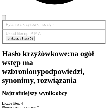
brakująca litera (-)
Hasło krzyżówkowe:
na ogół
wstęp ma
wzbroniony
podpowiedzi,
synonimy, rozwiązania
Najtrafniejszy wynik:
obcy
Liczba liter: 4
Słowo zaczyna się na: O