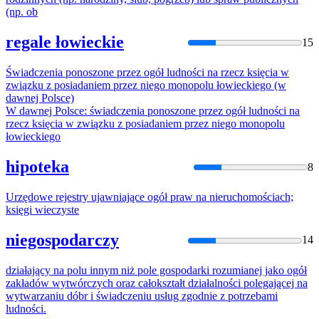
(np. ob
regale łowieckie
15
Świadczenia ponoszone przez
ogół
ludności
na
rzecz księcia w
związku z posiadaniem przez niego monopolu łowieckiego (w
dawnej Polsce)
W dawnej Polsce: świadczenia ponoszone przez
ogół
ludności
na
rzecz księcia w związku z posiadaniem przez niego monopolu
łowieckiego
hipoteka
8
Urzędowe rejestry ujawniające
ogół
praw
na
nieruchomościach;
księgi wieczyste
niegospodarczy
14
działający
na
polu innym niż pole gospodarki rozumianej jako
ogół
zakładów wytwórczych oraz całokształt działalności polegającej
na
wytwarzaniu dóbr i świadczeniu usług zgodnie z potrzebami
ludności.