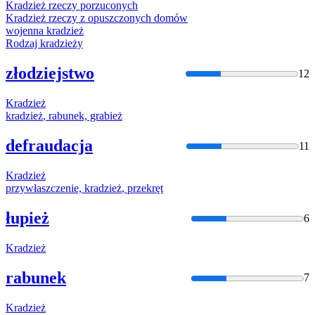
Kradzież
rzeczy porzuconych
Kradzież
rzeczy z opuszczonych domów
wojenna
kradzież
Rodzaj
kradzieży
złodziejstwo
12
Kradzież
kradzież
, rabunek, grabież
defraudacja
11
Kradzież
przywłaszczenie,
kradzież
, przekręt
łupież
6
Kradzież
rabunek
7
Kradzież