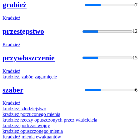
grabież
7
Kradzież
przestępstwo
12
Kradzież
przywłaszczenie
15
Kradzież
kradzież
, zabór, zagarnięcie
szaber
6
Kradzież
kradzież
, złodziejstwo
kradzież
porzuconego mienia
kradzież
rzeczy opuszczonych przez właściciela
kradzież
podczas wojny
kradzież
opuszczonego mienia
Kradzież
mienia ewakuantów