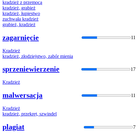
kradzież
z przemocą
kradzież
, grabież
kradzież
, łupiestwo
zuchwała
kradzież
grabież,
kradzież
zagarnięcie
11
Kradzież
kradzież
, złodziejstwo, zabór mienia
sprzeniewierzenie
17
Kradzież
malwersacja
11
Kradzież
kradzież
, przekręt, szwindel
plagiat
7