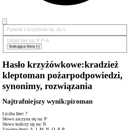
brakująca litera (-)
Hasło krzyżówkowe:
kradzież
kleptoman pożar
podpowiedzi,
synonimy, rozwiązania
Najtrafniejszy wynik:
piroman
Liczba liter: 7
Słowo zaczyna się na: P
Słowo kończy się na: N
Zawiera litery: A, I, M, N, O, P, R