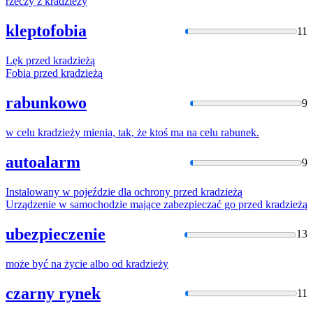
rzeczy z
kradzieży
kleptofobia
11
Lęk przed
kradzieżą
Fobia przed
kradzieżą
rabunkowo
9
w celu
kradzieży
mienia, tak, że ktoś ma na celu rabunek.
autoalarm
9
Instalowany w pojeździe dla ochrony przed
kradzieżą
Urządzenie w samochodzie mające zabezpieczać go przed
kradzieżą
ubezpieczenie
13
może być na życie albo od
kradzieży
czarny rynek
11