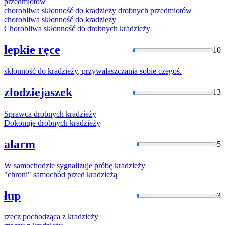
przedmiotów
chorobliwa skłonność do
kradzieży
drobnych przedmiotów
chorobliwa skłonność do
kradzieży
Chorobliwa skłonność do drobnych
kradzieży
lepkie ręce
10
skłonność do
kradzieży
, przywałaszczania sobie czegoś.
złodziejaszek
13
Sprawca drobnych
kradzieży
Dokonuje drobnych
kradzieży
alarm
5
W samochodzie sygnalizuje próbę
kradzieży
"chroni" samochód przed
kradzieżą
łup
3
rzecz pochodząca z
kradzieży