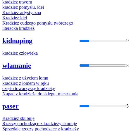
kradzież
utworu
kradzież
pomysłu, idei
Kradzież
artystyczna
Kradzież
idei
Kradzież
cudzego pomysłu twórczego
literacka
kradzież
kidnaping
9
kradzież
człowieka
włamanie
8
kradzież
z użyciem łomu
kradzież
z łomem w ręku
często towarzyszy
kradzieży
Napad z
kradzieżą
do sklepu, mieszkania
paser
5
Kradzież
skupuje
Rzeczy pochodzące z
kradzieży
skupuje
Sprzedaje rzeczy pochodzące z
kradzieży