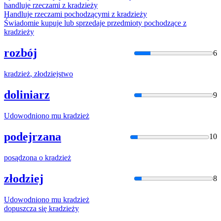
handluje rzeczami z
kradzieży
Handluje rzeczami pochodzącymi z
kradzieży
Świadomie kupuje lub sprzedaje przedmioty pochodzące z
kradzieży
rozbój
6
kradzież
, złodziejstwo
doliniarz
9
Udowodniono mu
kradzież
podejrzana
10
posądzona o
kradzież
złodziej
8
Udowodniono mu
kradzież
dopuszcza się
kradzieży