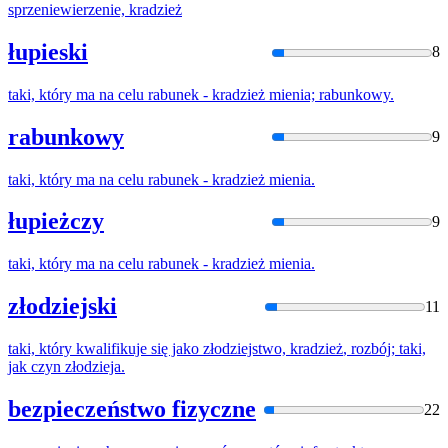
sprzeniewierzenie,
kradzież
łupieski
8
taki, który ma na celu rabunek -
kradzież
mienia; rabunkowy.
rabunkowy
9
taki, który ma na celu rabunek -
kradzież
mienia.
łupieżczy
9
taki, który ma na celu rabunek -
kradzież
mienia.
złodziejski
11
taki, który kwalifikuje się jako złodziejstwo,
kradzież
, rozbój; taki,
jak czyn złodzieja.
bezpieczeństwo fizyczne
22