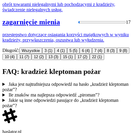
obrót towarami nielegalnymi lub pochodzącymi z
kradzieży
,
świadczenie nielegalnych usług.
zagarnięcie mienia
17
przestępstwo dotyczące osiągania korzyści majątkowych w wyniku
kradzieży
, przywłaszczenia, oszustwa lub wyłudzenia.
Długość:
Wszystkie
3
(1)
4
(1)
5
(5)
6
(4)
7
(4)
8
(3)
9
(8)
10
(4)
11
(7)
12
(2)
13
(3)
15
(1)
17
(2)
22
(1)
FAQ: kradzież kleptoman pożar
Jaka jest najtrafniejsza odpowiedź na hasło „kradzież kleptoman
pożar”?
Ile znaków ma najlepsza odpowiedź „piroman”?
Jakie są inne odpowiedzi pasujące do „kradzież kleptoman
pożar”?
haslator.pl