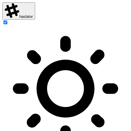
haslator