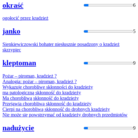
okraść
6
ogołocić przez
kradzież
janko
5
Sienkiewiczowski bohater niesłusznie posadzony o
kradzież
skrzypiec
kleptoman
9
Pożar
– piroman,
kradzież
?
Analogia:
pożar
– piroman,
kradzież
?
Wykazuje chorobliwe skłonności do
kradzieży
ma patologiczną skłonność do
kradzieży
Ma chorobliwą skłonność do
kradzieży
Przejawia chorobliwą skłonność do
kradzieży
Cierpi na chorobliwą skłonność do drobnych
kradzieży
Nie może się powstrzymać od
kradzieży
drobnych przedmiotów
nadużycie
9