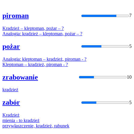
piroman
7
Kradzież
–
kleptoman
,
pożar
– ?
Analogia:
kradzież
–
kleptoman
,
pożar
– ?
pożar
5
Analogia:
kleptoman
–
kradzież
, piroman - ?
Kleptoman
–
kradzież
, piroman - ?
zrabowanie
10
kradzież
zabór
5
Kradzież
mienia - to
kradzież
przywłaszczenie,
kradzież
, rabunek