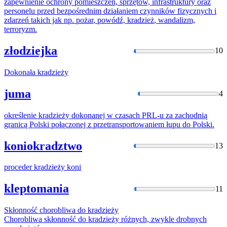
zapewnienie ochrony pomieszczeń, sprzętów, infrastruktury oraz
personelu przed bezpośrednim działaniem czynników fizycznych i
zdarzeń takich jak np.
pożar
, powódź,
kradzież
, wandalizm,
terroryzm.
złodziejka
10
Dokonała
kradzieży
juma
4
określenie
kradzieży
dokonanej w czasach PRL-u za zachodnią
granicą Polski połączonej z przetransportowaniem łupu do Polski.
koniokradztwo
13
proceder
kradzieży
koni
kleptomania
11
Skłonność chorobliwa do
kradzieży
Chorobliwa skłonność do
kradzieży
różnych, zwykle drobnych