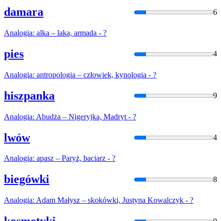
damara
6
Analogia
: alka – laka, armada - ?
pies
4
Analogia
: antropologia – człowiek, kynologia - ?
hiszpanka
9
Analogia
: Abudża – Nigeryjka, Madryt - ?
lwów
4
Analogia
: apasz – Paryż, baciarz - ?
biegówki
8
Analogia
: Adam Małysz – skokówki, Justyna Kowalczyk - ?