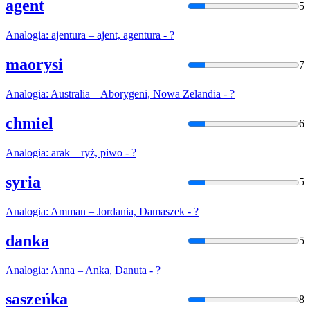
agent
5
Analogia
: ajentura – ajent, agentura - ?
maorysi
7
Analogia
: Australia – Aborygeni, Nowa Zelandia - ?
chmiel
6
Analogia
: arak – ryż, piwo - ?
syria
5
Analogia
: Amman – Jordania, Damaszek - ?
danka
5
Analogia
: Anna – Anka, Danuta - ?
saszeńka
8