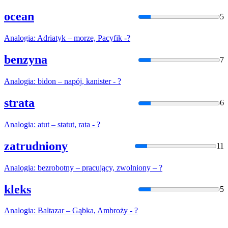
ocean
5
Analogia
: Adriatyk – morze, Pacyfik -?
benzyna
7
Analogia
: bidon – napój, kanister - ?
strata
6
Analogia
: atut – statut, rata - ?
zatrudniony
11
Analogia
: bezrobotny – pracujący, zwolniony – ?
kleks
5
Analogia
: Baltazar – Gąbka, Ambroży - ?