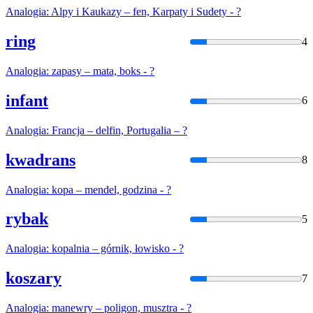
Analogia
: Alpy i Kaukazy – fen, Karpaty i Sudety - ?
ring
4
Analogia
: zapasy – mata, boks - ?
infant
6
Analogia
: Francja – delfin, Portugalia – ?
kwadrans
8
Analogia
: kopa – mendel, godzina - ?
rybak
5
Analogia
: kopalnia – górnik, łowisko - ?
koszary
7
Analogia
: manewry – poligon, musztra - ?