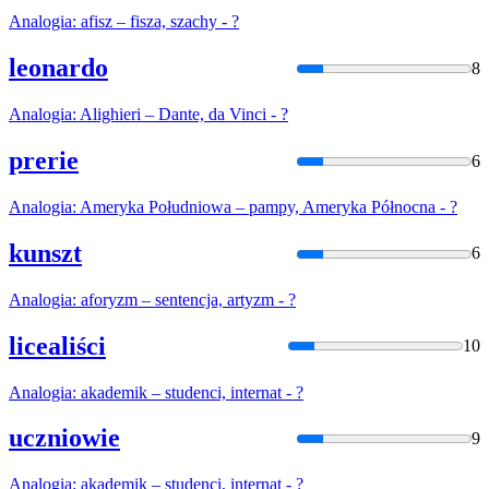
Analogia
: afisz – fisza, szachy - ?
leonardo
8
Analogia
: Alighieri – Dante, da Vinci - ?
prerie
6
Analogia
: Ameryka Południowa – pampy, Ameryka Północna - ?
kunszt
6
Analogia
: aforyzm – sentencja, artyzm - ?
licealiści
10
Analogia
: akademik – studenci, internat - ?
uczniowie
9
Analogia
: akademik – studenci, internat - ?