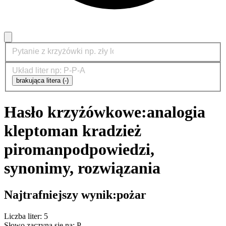
brakująca litera (-)
Hasło krzyżówkowe:
analogia
kleptoman kradzież
piroman
podpowiedzi,
synonimy, rozwiązania
Najtrafniejszy wynik:
pożar
Liczba liter: 5
Słowo zaczyna się na: P