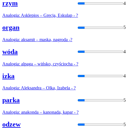
rzym
4
Analogia
: Asklepios – Grecja, Eskulap - ?
organ
5
Analogia
: aksamit – maska, nagroda -?
wóda
4
Analogia
: alpaga – wińsko, czyściocha - ?
izka
4
Analogia
: Aleksandra – Olka, Izabela - ?
parka
5
Analogia
: anakonda – kanonada, kapar - ?
odzew
5