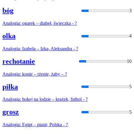
bóg
3
Analogia
: ogarek – diabeł, świeczka - ?
olka
4
Analogia
: Izabela – Izka, Aleksandra - ?
rechotanie
10
Analogia
: konie – rżenie, żaby – ?
piłka
5
Analogia
: hokej na lodzie – krążek, futbol - ?
grosz
5
Analogia
: Egipt – piastr, Polska - ?