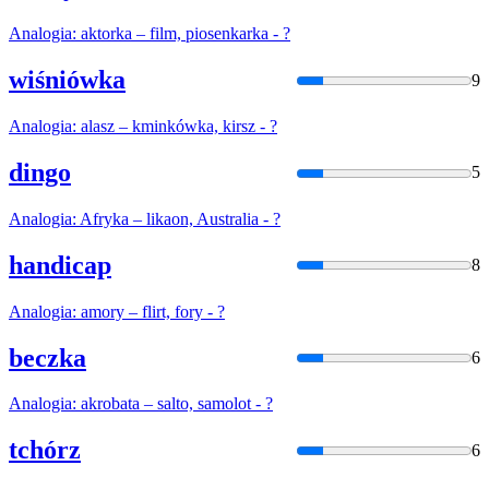
Analogia
: aktorka – film, piosenkarka - ?
wiśniówka
9
Analogia
: alasz – kminkówka, kirsz - ?
dingo
5
Analogia
: Afryka – likaon, Australia - ?
handicap
8
Analogia
: amory – flirt, fory - ?
beczka
6
Analogia
: akrobata – salto, samolot - ?
tchórz
6