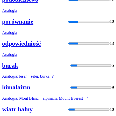
Analogia
porównanie
10
Analogia
odpowiedniość
13
Analogia
burak
5
Analogia
: leser – seler, burka -?
himalaizm
9
Analogia
: Mont Blanc – alpinizm, Mount Everest - ?
wiatr halny
10