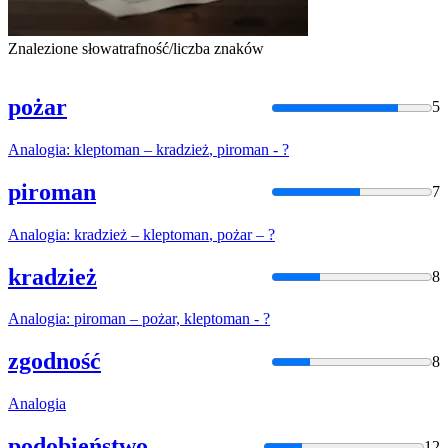
Znalezione słowa
trafność/liczba znaków
pożar
5
Analogia
:
kleptoman
–
kradzież
,
piroman
- ?
piroman
7
Analogia
:
kradzież
–
kleptoman
, pożar – ?
kradzież
8
Analogia
:
piroman
– pożar,
kleptoman
- ?
zgodność
8
Analogia
podobieństwo
12