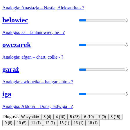
Analogia
: Anastazja – Nastia, Aleksandra - ?
helowiec
8
Analogia
: aa – lantanowiec, he - ?
owczarek
8
Analogia
: afgan – chart, collie - ?
garaż
5
Analogia
: awionetka – hangar, auto - ?
iga
3
Analogia
: Aldona – Dona, Jadwiga - ?
Długość:
Wszystkie
3
(4)
4
(10)
5
(23)
6
(19)
7
(9)
8
(15)
9
(8)
10
(5)
11
(1)
12
(1)
13
(1)
16
(1)
18
(1)