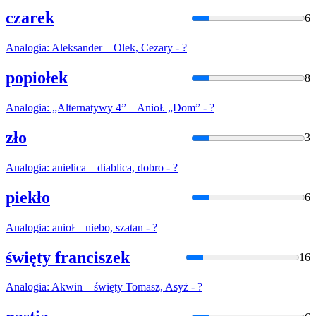
czarek
6
Analogia
: Aleksander – Olek, Cezary - ?
popiołek
8
Analogia
: „Alternatywy 4” – Anioł. „Dom” - ?
zło
3
Analogia
: anielica – diablica, dobro - ?
piekło
6
Analogia
: anioł – niebo, szatan - ?
święty franciszek
16
Analogia
: Akwin – święty Tomasz, Asyż - ?