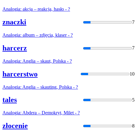
Analogia
: akcja – reakcja, hasło - ?
znaczki
7
Analogia
: album – zdjęcia, klaser - ?
harcerz
7
Analogia
: Anglia – skaut, Polska - ?
harcerstwo
10
Analogia
: Anglia – skauting, Polska - ?
tales
5
Analogia
: Abdera – Demokryt, Milet - ?
złocenie
8