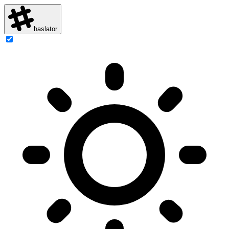
haslator