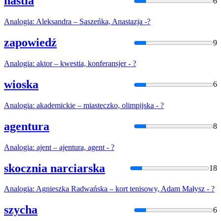
nastia
6
Analogia
: Aleksandra – Saszeńka, Anastazja -?
zapowiedź
9
Analogia
: aktor – kwestia, konferansjer - ?
wioska
6
Analogia
: akademickie – miasteczko, olimpijska - ?
agentura
8
Analogia
: ajent – ajentura, agent - ?
skocznia narciarska
18
Analogia
: Agnieszka Radwańska – kort tenisowy, Adam Małysz - ?
szycha
6