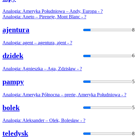
Analogia
: Ameryka Południowa – Andy, Europa - ?
Analogia
: Aneto – Pireneje, Mont Blanc - ?
ajentura
8
Analogia
: agent – agentura, ajent - ?
dzidek
6
Analogia
: Agnieszka – Aga, Zdzisław - ?
pampy
5
Analogia
: Ameryka Północna – prerie, Ameryka Południowa - ?
bolek
5
Analogia
: Aleksander – Olek, Bolesław - ?
teledysk
8