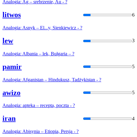
Analogia
: Ag – srebrzenie, Au - ?
litwos
6
Analogia
: Asnyk – El...y, Sienkiewicz - ?
lew
3
Analogia
: Albania – lek, Bułgaria – ?
pamir
5
Analogia
: Afganistan – Hindukusz, Tadżykistan - ?
awizo
5
Analogia
: apteka – recepta, poczta - ?
iran
4
Analogia
: Abisynia – Etiopia, Persja - ?