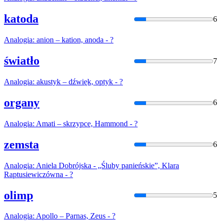
katoda
6
Analogia
: anion – kation, anoda - ?
światło
7
Analogia
: akustyk – dźwięk, optyk - ?
organy
6
Analogia
: Amati – skrzypce, Hammond - ?
zemsta
6
Analogia
: Aniela Dobrójska - „Śluby panieńskie”, Klara
Raptusiewiczówna - ?
olimp
5
Analogia
: Apollo – Parnas, Zeus - ?