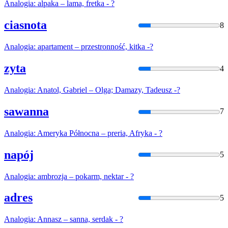
Analogia
: alpaka – lama, fretka - ?
ciasnota
8
Analogia
: apartament – przestronność, kitka -?
zyta
4
Analogia
: Anatol, Gabriel – Olga; Damazy, Tadeusz -?
sawanna
7
Analogia
: Ameryka Północna – preria, Afryka - ?
napój
5
Analogia
: ambrozja – pokarm, nektar - ?
adres
5
Analogia
: Annasz – sanna, serdak - ?