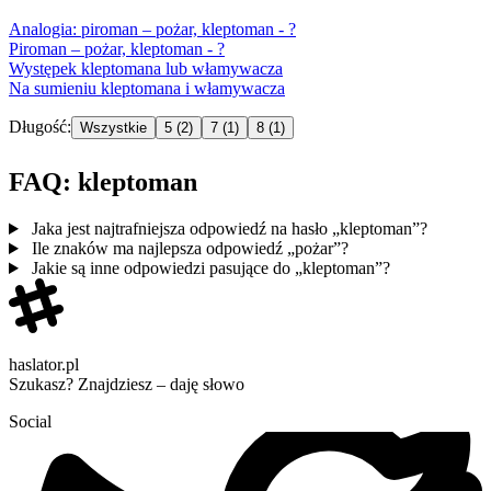
Analogia: piroman – pożar,
kleptoman
- ?
Piroman – pożar,
kleptoman
- ?
Występek
kleptoman
a lub włamywacza
Na sumieniu
kleptoman
a i włamywacza
Długość:
Wszystkie
5
(2)
7
(1)
8
(1)
FAQ: kleptoman
Jaka jest najtrafniejsza odpowiedź na hasło „kleptoman”?
Ile znaków ma najlepsza odpowiedź „pożar”?
Jakie są inne odpowiedzi pasujące do „kleptoman”?
haslator.pl
Szukasz? Znajdziesz – daję słowo
Social