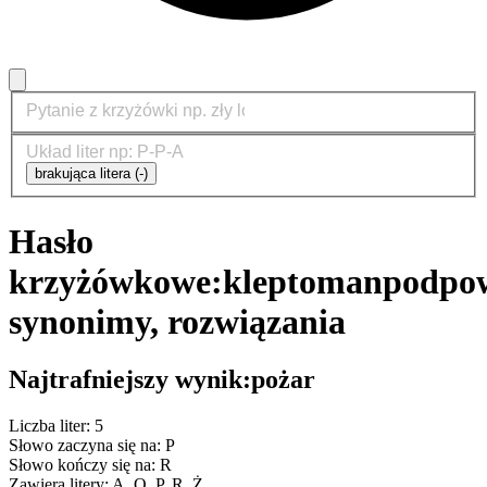
brakująca litera (-)
Hasło
krzyżówkowe:
kleptoman
podpow
synonimy, rozwiązania
Najtrafniejszy wynik:
pożar
Liczba liter: 5
Słowo zaczyna się na: P
Słowo kończy się na: R
Zawiera litery: A, O, P, R, Ż