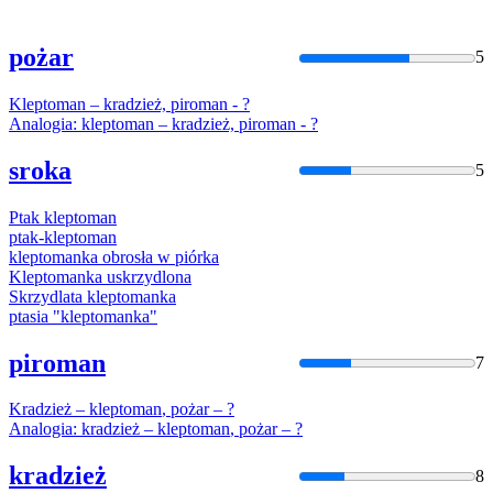
pożar
5
Kleptoman
– kradzież, piroman - ?
Analogia:
kleptoman
– kradzież, piroman - ?
sroka
5
Ptak
kleptoman
ptak-
kleptoman
kleptoman
ka obrosła w piórka
Kleptoman
ka uskrzydlona
Skrzydlata
kleptoman
ka
ptasia "
kleptoman
ka"
piroman
7
Kradzież –
kleptoman
, pożar – ?
Analogia: kradzież –
kleptoman
, pożar – ?
kradzież
8