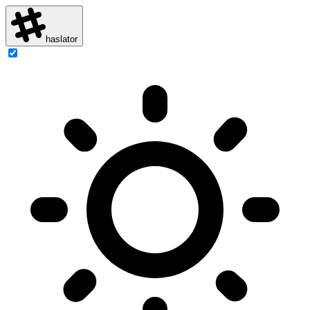
haslator