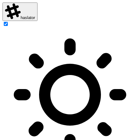
haslator