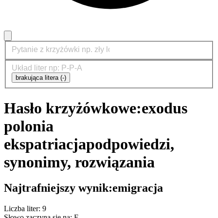
brakująca litera (-)
Hasło krzyżówkowe:
exodus
polonia
ekspatriacja
podpowiedzi,
synonimy, rozwiązania
Najtrafniejszy wynik:
emigracja
Liczba liter: 9
Słowo zaczyna się na: E