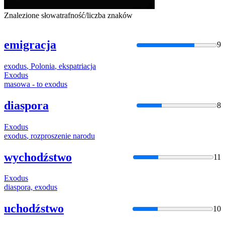
Znalezione słowa
trafność/liczba znaków
emigracja
9
exodus
,
Polonia
,
ekspatriacja
Exodus
masowa - to
exodus
diaspora
8
Exodus
exodus
, rozproszenie narodu
wychodźstwo
11
Exodus
diaspora,
exodus
uchodźstwo
10