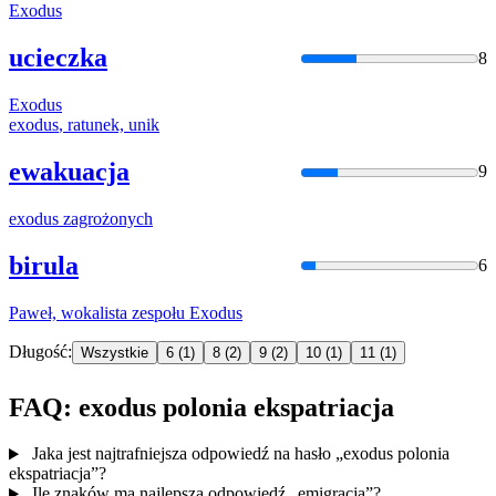
Exodus
ucieczka
8
Exodus
exodus
, ratunek, unik
ewakuacja
9
exodus
zagrożonych
birula
6
Paweł, wokalista zespołu
Exodus
Długość:
Wszystkie
6
(1)
8
(2)
9
(2)
10
(1)
11
(1)
FAQ: exodus polonia ekspatriacja
Jaka jest najtrafniejsza odpowiedź na hasło „exodus polonia
ekspatriacja”?
Ile znaków ma najlepsza odpowiedź „emigracja”?